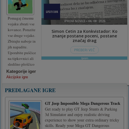
Pomagaj črnemu
vojaku zbrati vse
kovance. Porazite
vse druge vojake.
Zbirajte naboje in
jih napadite.
Uporabite puščice
na tipkovnici ali
sledilno ploščico
Kategorije iger
Akcijske igre
PREDLAGANE IGRE
GT Jeep Impossible Mega Dangerous Track
Get ready to play GT Jeep Stunts & Parking
3d Simulator and enjoy realistic driving
experience to show your extra ordinary tricky
skills. Ready your Mega GT Dangerous