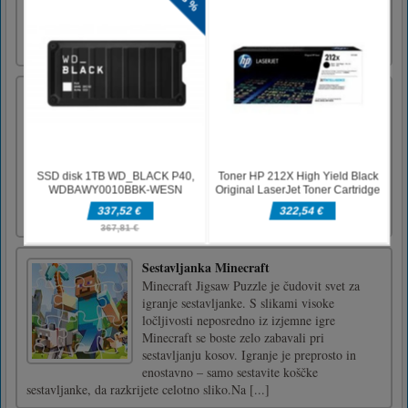
roads in city and mountains. Pick passengers,
drive this city metro coach bus through the
hilly area [...]
Max and Eleven BFF Strange DressUp
Mysterious events unfold in the city of
Hawkins. Eleven or Elli, as always, is at the
center of what is happening. She is no longer
a child. The girl has a difficult period in her
life and she broke up with her boyfriend
Mike. Her new best friend, Maxine, helps Elli
to believe in [...]
Sestavljanka Minecraft
Minecraft Jigsaw Puzzle je čudovit svet za
igranje sestavljanke. S slikami visoke
ločljivosti neposredno iz izjemne igre
Minecraft se boste zelo zabavali pri
sestavljanju kosov. Igranje je preprosto in
enostavno – samo sestavite koščke
sestavljanke, da razkrijete celotno sliko.Na [...]