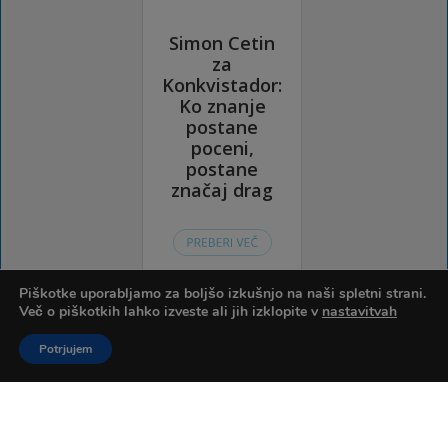
Piškotke uporabljamo za boljšo izkušnjo na naši spletni strani.
Več o piškotkih lahko izveste ali jih izklopite v
nastavitvah
Potrjujem