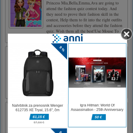
Princess Mia,Bella,Emma,Ava are going to
attend the fashion quiz contest today. And
they need to prove their fashion skill in the
contest, Help them to fit into the right outfits
and accessories before they attend the fashion
quiz. Wish them all the best!Use Mouse To
Control
Tovarna za tovornjake za otroke
Truck Factory For Kids je tako ujemajoča se
puzzle in tovornjaška simulacijska arkadna
igra s preprosto 2D umetniško animacijo.
Tovornjak morate sestaviti in mu pomagati,
da se očisti in uporaben v več prizorih. Tako
dekleta kot fantje bodo uživali v tovarni
tovornjakov za otroke [...]
Metro Bus Simulator
Now you will drive city metro bus game on
special roads in the city and mountains. City
metro bus is a double cabin long 8x8 wheeler
metro bus that is driven on special decorated