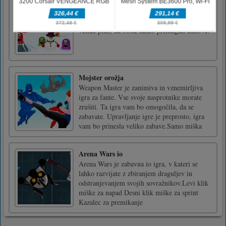
Sneženi mož
Pacman v snegu: SnowMan. Pojejte vse
rumene pike in se izogibajte duhov. Jejte
velike pike, da boste lahko premagali duhove.
Mojster orožja
Weapon Master je zanimiva in vznemirljiva
igra za fante. Vse svoje nasprotnike morate
zrušiti. Ta igra vam bo omogočila, da se
zabavate. Upravljanje igre je preprosto, igra
vam bo prinesla veliko zabave.Samo miška
Arena Wars io
Arena Wars je zabavna io igra, v kateri se
lahko razvijate z zbiranjem draguljev in
odstranjevanjem svojih sovražnikov.Levi klik
miške za napad Desni klik miške za sprint
Kazalec za premikanje