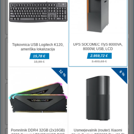
naleteli na kup smešnih zombijev klovnov, ki
vam želijo pojesti glavo! A ne skrbite, saj
boste imeli kopico čarobnih rastlinskih
prijateljev, ki bodo varovali vaše možgane.Na
računalniku klikni [...]
Tetro Classic
Klasična igra Tetris v html5. Spustite
padajoče bloke in dokončajte vodoravne črte.
Popolne vrstice izginejo iz igre. Uporabite
puščice na tipkovnici ali tipke na zaslonu, če
ste v mobilni napravi.
Pasivne igre
Značilnosti: - več iger - zasvojenost igranjaZa
igranje uporabite miško