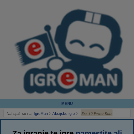
MENU
Ben 10 Power Ride
Nahajaš se na:
IgreMan
>
Akcijske igre
>
Za igranje te igre
namestite ali