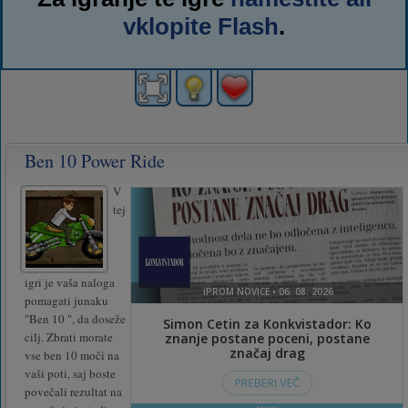
vklopite Flash
.
Ben 10 Power Ride
V
tej
igri je vaša naloga
pomagati junaku
"Ben 10 ", da doseže
cilj. Zbrati morate
vse ben 10 moči na
vaši poti, saj boste
povečali rezultat na