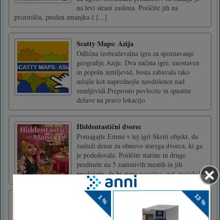
na levi strani zaslona. Poiščite jih na
prizorišču, preden zmanjka č [...]
Scatty Maps: Azija
Odlična izobraževalna igra za spoznavanje
geografije Azije. Dva načina igre, enostaven
in popoln zemljevid, bosta zabavala tako
mlajše kot naprednejše navdušence nad
zemljevidi.Preprosto povlecite in spustite
države na pravo lokacijo
Hiddentastični dvorec
Pomagajte Emmi v tej igri Skriti objekt, da
zasluži denar za obnovo starega dvorca, ki ga
je podedovala. Poiščite starine in druge
predmete na 5 zanimivih mestih in jih
prodajajte, da bi staro posestvo spet zasijalo!
Obramba rastlin proti zombijem
Plants Vs Zombies Defense je klasičen svet
zombijev. V Plants Vs Zombies Defense boste