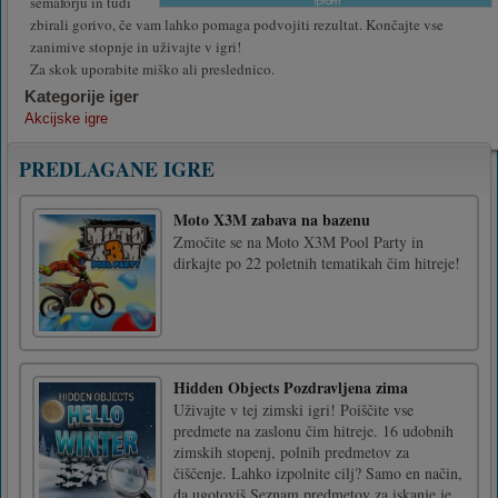
semaforju in tudi
zbirali gorivo, če vam lahko pomaga podvojiti rezultat. Končajte vse
zanimive stopnje in uživajte v igri!
Za skok uporabite miško ali preslednico.
Kategorije iger
Akcijske igre
PREDLAGANE IGRE
Moto X3M zabava na bazenu
Zmočite se na Moto X3M Pool Party in
dirkajte po 22 poletnih tematikah čim hitreje!
Hidden Objects Pozdravljena zima
Uživajte v tej zimski igri! Poiščite vse
predmete na zaslonu čim hitreje. 16 udobnih
zimskih stopenj, polnih predmetov za
čiščenje. Lahko izpolnite cilj? Samo en način,
da ugotoviš.Seznam predmetov za iskanje je