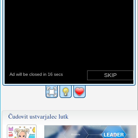
Čudovit ustvarjalec lutk