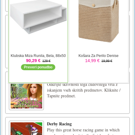
hitreje. Ta kaskaderska [...]
PUBG Gunfight Pixel
PUBG Gunfight Pixel je igra smrtonosne
tekme s frekvencami na sekundo, ubijte
največ nasprotnikov, da dobite točke za zmago
v tekmi. Vso srečoUporabite levi klik miške
za streljanje in desni klik za daljnogled za
ključno besedo, kot je W za naprej A za levi
in D za desni zavoj [...]
Vrtne skrivnosti skritih predmetov
Odkrijte skrivnosti tega čudovitega vrta z
iskanjem vseh skritih predmetov. Kliknite /
Tapnite predmet.
Derby Racing
Play this great horse racing game in which