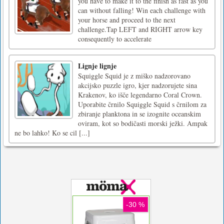
you have to make it to the finish as fast as you
can without falling! Win each challenge with
your horse and proceed to the next
challenge.Tap LEFT and RIGHT arrow key
consequently to accelerate
Lignje lignje
Squiggle Squid je z miško nadzorovano
akcijsko puzzle igro, kjer nadzorujete sina
Krakenov, ko išče legendarno Coral Crown.
Uporabite črnilo Squiggle Squid s črnilom za
zbiranje planktona in se izognite oceanskim
oviram, kot so bodičasti morski ježki. Ampak
ne bo lahko! Ko se cil [...]