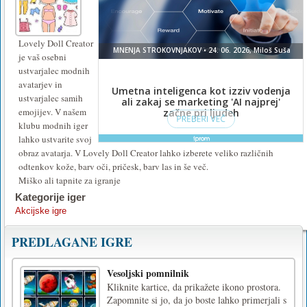
Lovely Doll Creator
je vaš osebni
ustvarjalec modnih
avatarjev in
ustvarjalec samih
emojijev. V našem
klubu modnih iger
lahko ustvarite svoj
obraz avatarja. V Lovely Doll Creator lahko izberete veliko različnih
odtenkov kože, barv oči, pričesk, barv las in še več.
Miško ali tapnite za igranje
Kategorije iger
Akcijske igre
PREDLAGANE IGRE
Vesoljski pomnilnik
Kliknite kartice, da prikažete ikono prostora.
Zapomnite si jo, da jo boste lahko primerjali s