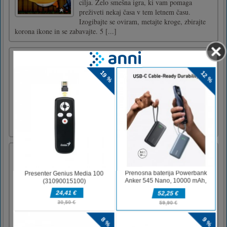
cilja. Zelo smešna igra, ki vam pomaga
preživeti nekaj časa v tem letnem času.
Izogibajte se oviram, metajte kroge, zbirajte
korona ikone in se zabavajte. 5 [...]
Sestavljanka: Mačja zvezda
Jigsaw Puzzle: Cat Star je tipična uganka
sestavljanke z 2D risano mačjo sliko o hišnih
ljubljenčkih. S 5 težavami različnih kosov
imate možnost dokončati isto sliko brez
časovnih omejitev. Najprej poiščite kotne in
stranske dele, da poiščete sliko. Uporabite 2
orodji iz oglasov, [...]
Nogometna liga Head to Head 2020
Head soccer star league - smešna nogometna
igra vam bo prinesla veselje in smeh. Če ste
utrujeni od dela, igrajte to igro head soccer,
pomagala vam bo razbremeniti stres. Head
soccer kako igrati zvezdniško ligo? Za razliko
od drugih nogometnih iger tekma poteka med
dvema igralcem [...]