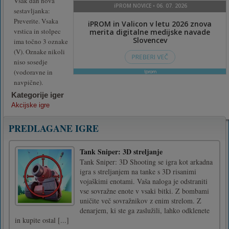
Vsak dan nova
sestavljanka:
Preverite. Vsaka
vrstica in stolpec
ima točno 3 oznake
(V). Oznake nikoli
niso sosedje
(vodoravne in
navpične).
Kategorije iger
Akcijske igre
PREDLAGANE IGRE
Tank Sniper: 3D streljanje
Tank Sniper: 3D Shooting se igra kot arkadna
igra s streljanjem na tanke s 3D risanimi
vojaškimi enotami. Vaša naloga je odstraniti
vse sovražne enote v vsaki bitki. Z bombami
uničite več sovražnikov z enim strelom. Z
denarjem, ki ste ga zaslužili, lahko odklenete
in kupite ostal [...]