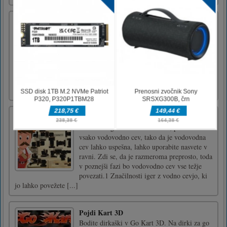
Vesel božič
Happy Xmas je brezplačna spletna igra za
barvanje in otroške igre! V tej igri boste našli
osem različnih slik, ki jih je treba čim hitreje
pobarvati, da boste na koncu igre dosegli
odličen rezultat. Na izbiro imate 23 različnih
barv. Shranite lahko tudi barvno sliko.
Zabavaj se!Z [...]
Kleparski mojster
Zanimive igre z vodnimi cevmi, povežite
vsako vodovodno cev, tako da je vodovodna
cev lahko uspešna, lahko uporabite nasvete v
ravni. Zdi se, da je razmeroma preprosto, toda
v poznejši fazi bo vodovodno cev vse težje
povezati.1 Značilnosti iger z vodno cevjo, ki
jo lahko povežete [...]
Pojdi Kart 3D
Bodite dirkaški v Go Kart 3D. Na dirki za go