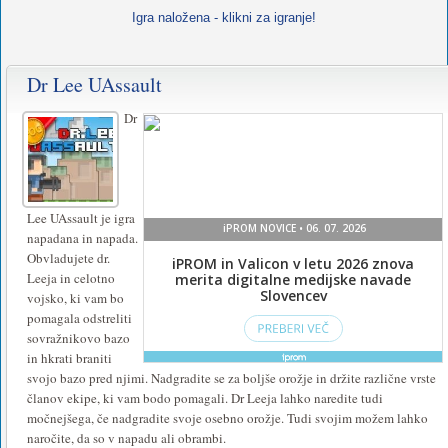
Igra naložena - klikni za igranje!
Dr Lee UAssault
Za
igranje
Dr
te
igre
namestite
Lee UAssault je igra
napadana in napada.
ali
Obvladujete dr.
vklopite
Leeja in celotno
vojsko, ki vam bo
Flash
.
pomagala odstreliti
sovražnikovo bazo
in hkrati braniti
svojo bazo pred njimi. Nadgradite se za boljše orožje in držite različne vrste
članov ekipe, ki vam bodo pomagali. Dr Leeja lahko naredite tudi
močnejšega, če nadgradite svoje osebno orožje. Tudi svojim možem lahko
naročite, da so v napadu ali obrambi.