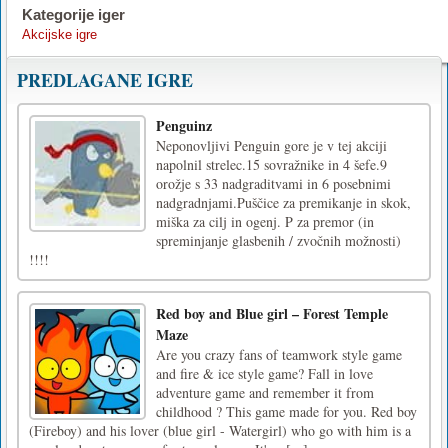
Kategorije iger
Akcijske igre
PREDLAGANE IGRE
Penguinz
Neponovljivi Penguin gore je v tej akciji
napolnil strelec.15 sovražnike in 4 šefe.9
orožje s 33 nadgraditvami in 6 posebnimi
nadgradnjami.Puščice za premikanje in skok,
miška za cilj in ogenj. P za premor (in
spreminjanje glasbenih / zvočnih možnosti)
!!!!
Red boy and Blue girl – Forest Temple
Maze
Are you crazy fans of teamwork style game
and fire & ice style game? Fall in love
adventure game and remember it from
childhood ? This game made for you. Red boy
(Fireboy) and his lover (blue girl - Watergirl) who go with him is a