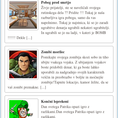
Pobeg pred smrtjo
Živjo prijatelji, ste se naveličali svojega
rutinskega dela ?? Pridite !!! Tukaj je naša
razburljiva igra pobega, samo da vas
napolnimo. Tukaj je najstnica, ki so jo zaradi
ugrabitve denarja ugrabili nekateri ugrabitelji.
In ugrabili so jo na ladji, v kateri je BOMB
!!!!!! Dekle [...]
Zombi morilec
Pomikajte svojega zombija skozi sobo in tiho
ubijte vsakega vojaka. Z ubijanjem vojakov
boste pridobili denar, ki ga boste lahko
uporabili za nadgradnjo svojih karakternih
veščin in preobrazbo v boljše in močnejše
zombije!Tapnite lokacijo, kamor želite, da se
vaš zombi premakne. [...]
Končni leprekoni
Dan svetega Patrika opazi igro z
razlikami.Dan svetega Patrika opazi igro z
razlikami.