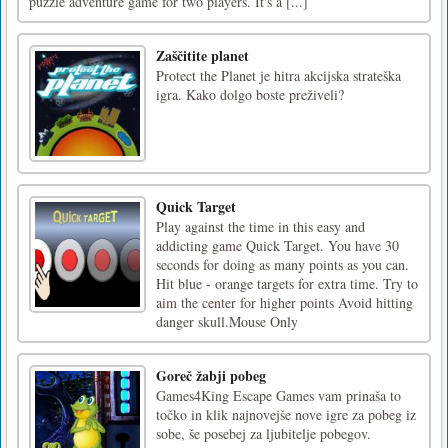
puzzle adventure game for two players. It's a [...]
Zaščitite planet
Protect the Planet je hitra akcijska strateška
igra. Kako dolgo boste preživeli?
Quick Target
Play against the time in this easy and
addicting game Quick Target. You have 30
seconds for doing as many points as you can.
Hit blue - orange targets for extra time. Try to
aim the center for higher points Avoid hitting
danger skull.Mouse Only
Goreč žabji pobeg
Games4King Escape Games vam prinaša to
točko in klik najnovejše nove igre za pobeg iz
sobe, še posebej za ljubitelje pobegov.