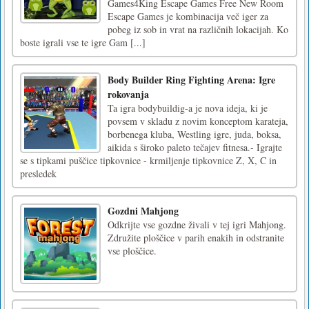
Games4King Escape Games Free New Room
Escape Games je kombinacija več iger za
pobeg iz sob in vrat na različnih lokacijah. Ko
boste igrali vse te igre Gam [...]
Body Builder Ring Fighting Arena: Igre
rokovanja
Ta igra bodybuildig-a je nova ideja, ki je
povsem v skladu z novim konceptom karateja,
borbenega kluba, Westling igre, juda, boksa,
aikida s široko paleto tečajev fitnesa.- Igrajte
se s tipkami puščice tipkovnice - krmiljenje tipkovnice Z, X, C in
presledek
Gozdni Mahjong
Odkrijte vse gozdne živali v tej igri Mahjong.
Združite ploščice v parih enakih in odstranite
vse ploščice.