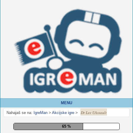
MENU
Dr Lee UAssault
Nahajaš se na:
IgreMan
>
Akcijske igre
>
70 %