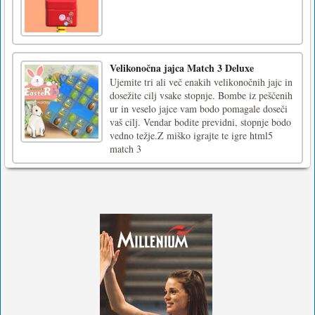
Velikonočna jajca Match 3 Deluxe
Ujemite tri ali več enakih velikonočnih jajc in
dosežite cilj vsake stopnje. Bombe iz peščenih
ur in veselo jajce vam bodo pomagale doseči
vaš cilj. Vendar bodite previdni, stopnje bodo
vedno težje.Z miško igrajte te igre html5
match 3