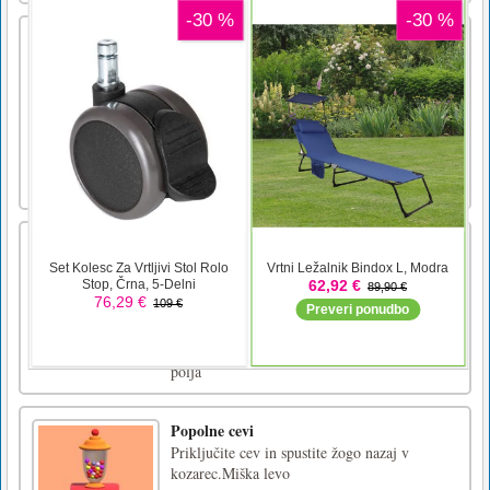
Brainy Cars
Pokažite svojo hitrost in strateške sposobnosti
v tej preprosti, a zahtevni igri. Pomagajte
voznikom, da dosežejo cilj, tako da narišete
črto za njihovo pot. Prepričajte se, da boste
črto naredili čim hitreje. Lahko narišete ravno
ali krivuljo. Igrajte zdaj in se zabavajte! Lastn
[...]
Tapnite jih navzgor
Zalepite jih! do popolnosti, vendar ne
zapravljajte traku. Zalepite jih, ko se umirite
in sprostite. Umirjeno in zadovoljivo 3D
igranje, ki vam pomaga pregnati
dolgčas.Pritisnite preslednico, da zalepite
polja
Popolne cevi
Priključite cev in spustite žogo nazaj v
kozarec.Miška levo