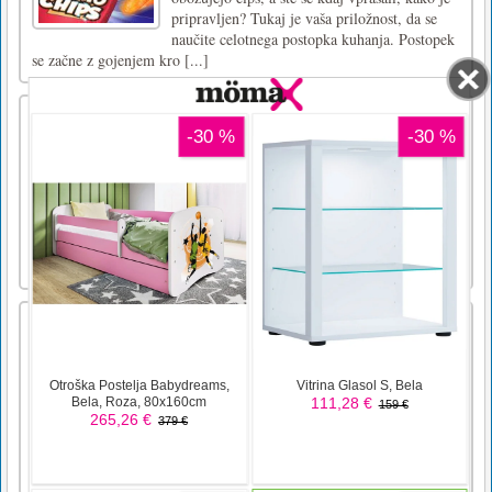
pripravljen? Tukaj je vaša priložnost, da se
naučite celotnega postopka kuhanja. Postopek
se začne z gojenjem kro [...]
Cesarstva 2
V Empiresu 2 je vaše kraljestvo napadlo še
enkrat močan sovražnik, zato je na vas, da
zgradite svoj imperij in branite svoje
državljane pred določeno usodo, smrtjo in
uničenjem! Imate tisto, kar je potrebno, da
postanete vodilni, ki ga vaši državljani
potrebujejo v času krize? St [...]
Lov na mrhovinarje
Scavenger Hunt je iskalna igra, več
zemljevidov lahko odklenete z iskanjem,
iskanjem in zbiranjem skritih predmetov na
zemljevidu! Skrite slike so povsod: pod
drevesom, poleg babice ali na strehi?
Povečajte in povlecite po zemljevidu, da
zberete vse skrite predmete.Na računalniku [...]