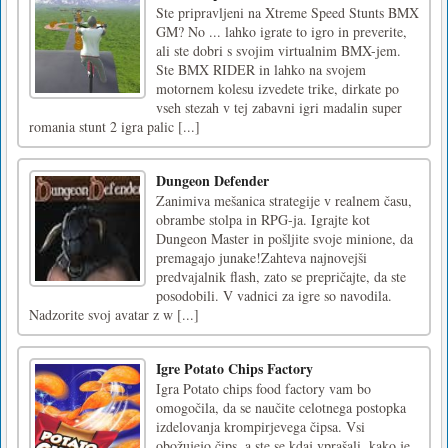
Ste pripravljeni na Xtreme Speed Stunts BMX
GM? No ... lahko igrate to igro in preverite,
ali ste dobri s svojim virtualnim BMX-jem.
Ste BMX RIDER in lahko na svojem
motornem kolesu izvedete trike, dirkate po
vseh stezah v tej zabavni igri madalin super
romania stunt 2 igra palic [...]
Dungeon Defender
Zanimiva mešanica strategije v realnem času,
obrambe stolpa in RPG-ja. Igrajte kot
Dungeon Master in pošljite svoje minione, da
premagajo junake!Zahteva najnovejši
predvajalnik flash, zato se prepričajte, da ste
posodobili. V vadnici za igre so navodila.
Nadzorite svoj avatar z w [...]
Igre Potato Chips Factory
Igra Potato chips food factory vam bo
omogočila, da se naučite celotnega postopka
izdelovanja krompirjevega čipsa. Vsi
obožujejo čips, a ste se kdaj vprašali, kako je