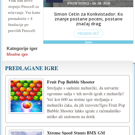
Vsak dan novo
stopnjo Freecell za
reševanje. Vse karte
premaknite v 4
fundacije po
pravilih Freecell.
Kategorije iger
Miselne igre
PREDLAGANE IGRE
Fruit Pop Bubble Shooter
Streljajte s sadnimi mehurčki, da ustvarite
ogromno sadja v teh novih igrah z mehurčki!
Več kot 600 na stotine iger streljanja z
mehurčki čaka, da jih izzovete!Igro Fruit Pop
Bubble Shooter lahko igrate z računalniško
miško ali zaslonom na dotik
Xtreme Speed Stunts BMX GM