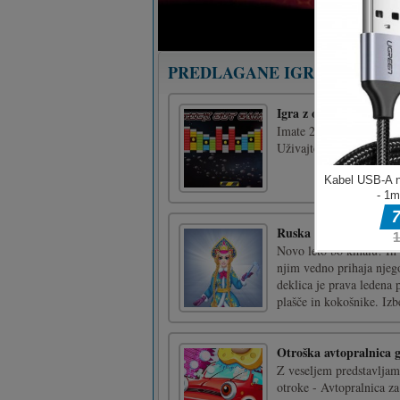
Kategorije iger
Ostale igre
PREDLAGANE IGRE
Igra z opeko
Imate 20 stopenj. Polom
Uživajte!Uporabite mišk
Ruska ledena princes
Novo leto bo kmalu! In 
njim vedno prihaja njeg
deklica je prava ledena 
plašče in kokošnike. Izbe
Otroška avtopralnica 
Z veseljem predstavljam
otroke - Avtopralnica za
našega vsakdana. Navseza