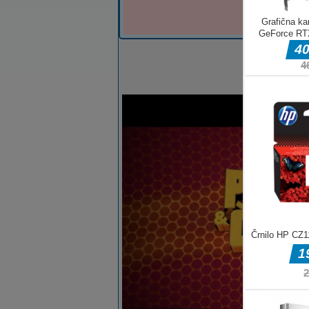
Barvanje obleke
Dress Dye je igra za barvanj
risano arkadno igro. Belo o
oblačila lahko obarvate s ci
Bele obleke lahko povlečete
barve in oblikovalske vzorce
zadovoljni s svojo obleko, lahko uporabite br
za dodatno okrasitev. Lepo se imej!
Tapnite, da izberete predmete, obarvajte bela 