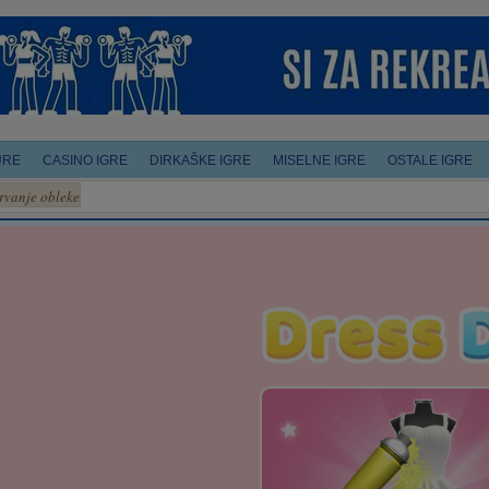
URE
CASINO IGRE
DIRKAŠKE IGRE
MISELNE IGRE
OSTALE IGRE
rvanje obleke