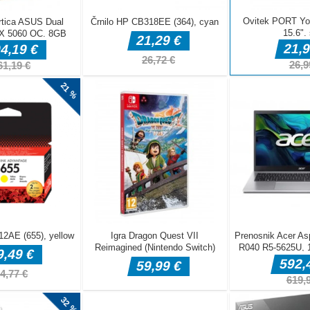
e oblek z 2D
bleko in druga
ljnimi barvami.
 v različne
. Tudi če niste
izgalne pištole
oblačila