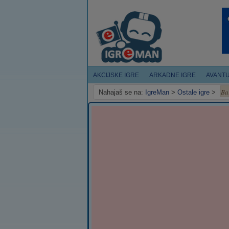
AKCIJSKE IGRE
ARKADNE IGRE
AVANT
Ba
Nahajaš se na:
IgreMan
>
Ostale igre
>