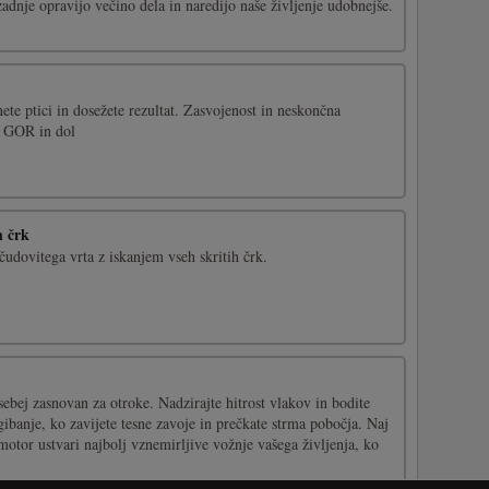
nete ptici in dosežete rezultat. Zasvojenost in neskončna
e GOR in dol
h črk
 čudovitega vrta z iskanjem vseh skritih črk.
ebej zasnovan za otroke. Nadzirajte hitrost vlakov in bodite
gibanje, ko zavijete tesne zavoje in prečkate strma pobočja. Naj
 motor ustvari najbolj vznemirljive vožnje vašega življenja, ko