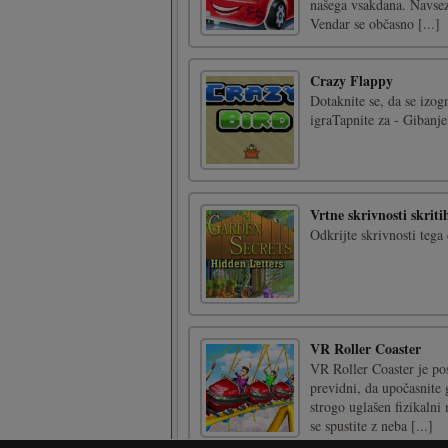
Vendar se občasno [...]
Crazy Flappy
Dotaknite se, da se izog
igraTapnite za - Gibanj
Vrtne skrivnosti skriti
Odkrijte skrivnosti tega
VR Roller Coaster
VR Roller Coaster je pos
previdni, da upočasnite 
strogo uglašen fizikalni
se spustite z neba [...]