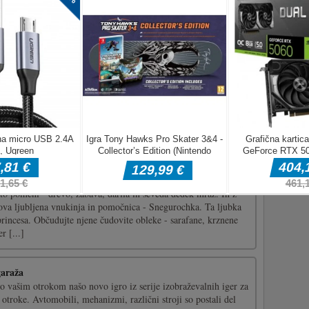
ite vse opeke in zberite moči, da dokončate vsako raven.
o za igro
a Snegurochka
to pomeni - drevo, zabava, darila in seveda dedek mraz. In z
ova ljubljena vnukinja in pomočnica - Snegurochka. Ta ljubka
princesa. Občudujte njene čudovite obleke - sarafane, krznene
r [...]
garaža
o vašim otrokom našo novo igro iz serije izobraževalnih iger za
 otroke. Avtomobili, mehanizmi, različni stroji so postali del
dnje opravijo večino dela in naredijo naše življenje udobnejše.