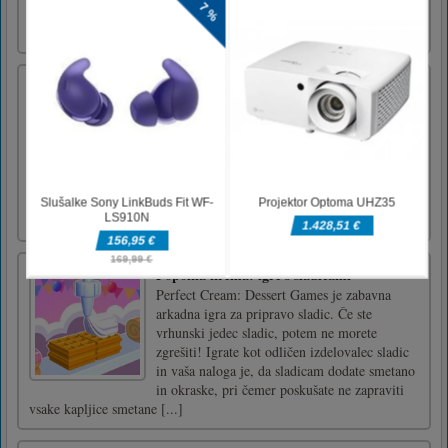
svojo misijo pobega.Oglejte si sobo in zberite
predm [...]
Hair Challenge Arena
Hair Challenge Arena je igra v areni za
zbiranje las s 3D risanimi modeli. V krožni
areni morate zbirati predmete za lase in se
izogibati linijam las drugih. Več las ko
zberete, daljše lase lahko naredite. Dokler
premagate druge nasprotnike ali končno
preživite, lahko zmagate v b [...]
Popolna krema: igre s sladicami
Perfect Cream: Dessert Games je zabavna
arkadna igra za pripravo sladic. Če ste
vrhunski jedec sladic, potem ne morete
zgrešiti! Igrate kot odličen izdelovalec sladic
in vaša naloga je, da sladicam dodate smetano
in okraske, pri čemer poskušate ne zapraviti
vsake kapljice smetane [...]