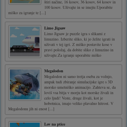
štiri načine, 16 kosov, 36 kosov, 64 kosov in
100 kosov. Uživajte in se imejte.Uporabite
miško za igranje te [...]
Limo Jigsaw
Limo Jigsaw je puzzle igra s slikami z
limuzino. Izberite sliko, ki jo želite igrati in
uživati v tej igri. Z miško postavite kose v
pravi položaj, da dobite sliko z limuzino in
uživajte.Za igranje uporabite miško
Megalodon
Megalodon ni samo tretja oseba za vožnjo,
ampak tudi zbiranje simulacijske igre s 3D
morsko umetniško animacijo. Zahteva se, da
loviš vsa bitja v morju kot morske živali in
celo ljudi! Veste, druge živali, kot je
hobotnica, imajo veliko plavalno hitrost. V
Megalodonu jih ni enost [...]
Lov na ptice