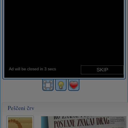
Peščeni črv