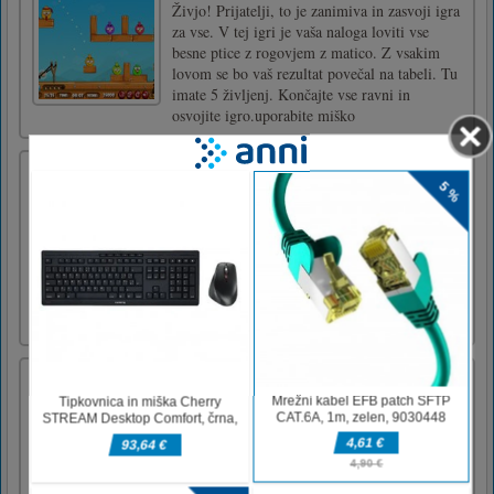
Živjo! Prijatelji, to je zanimiva in zasvoji igra
za vse. V tej igri je vaša naloga loviti vse
besne ptice z rogovjem z matico. Z vsakim
lovom se bo vaš rezultat povečal na tabeli. Tu
imate 5 življenj. Končajte vse ravni in
osvojite igro.uporabite miško
Pobarvanka: Zajčja rolka
Coloring Book: Rabbit Skateboard je
izobraževalna uganka za barvanje. Z omejeno
sliko ribe lahko uporabite različna orodja in
barve za barvanje slike. Ne glede na to, ali
dokončate sliko, jo lahko posnamete in
shranite. Tako lahko oblikujete različne vrste
barvnih kombinacij. Pot [...]
Pobeg iz sobe Sovražni fant
Dovolj ur igranja v novi sobi za rekreacijo vas
je dovolj dobro osvežilo, da vas ne bodo
spremljali pred zaklenjenimi vrati. Raziščite
sobo, preučite možnosti pobega in preprosto
uporabite predmete, s katerimi ste se igrali, za