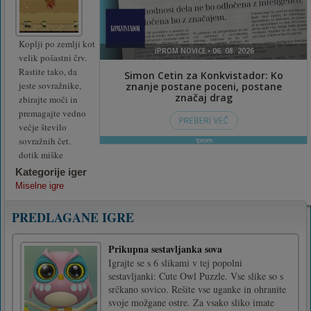
Koplji po zemlji kot
velik pošastni črv.
Rastite tako, da
jeste sovražnike,
zbirajte moči in
premagajte vedno
večje število
sovražnih čet.
dotik miške
Kategorije iger
Miselne igre
PREDLAGANE IGRE
Prikupna sestavljanka sova
Igrajte se s 6 slikami v tej popolni
sestavljanki: Cute Owl Puzzle. Vse slike so s
srčkano sovico. Rešite vse uganke in ohranite
svoje možgane ostre. Za vsako sliko imate