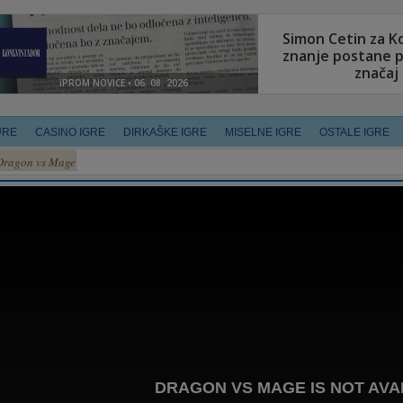
URE
CASINO IGRE
DIRKAŠKE IGRE
MISELNE IGRE
OSTALE IGRE
Dragon vs Mage