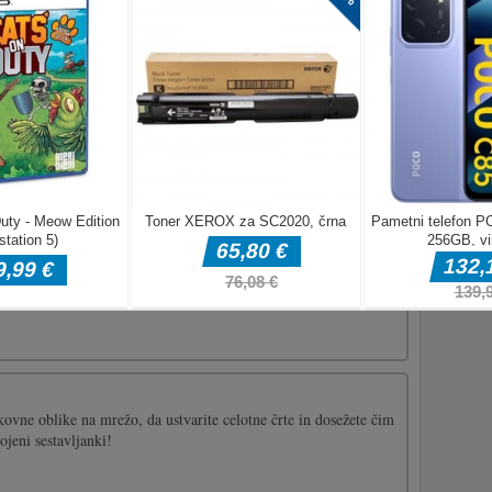
 je zabavna in pozorna igra, morate vse žogice prenesti skozi
. Ponuja poglobljeno in bolj zabavno igro z zabavno grafiko in
ll Rotate zdaj, da se rešite iz labirintov!Poteg z miško ali dotik
valim v tej igri 3. Zberite vse dele slike za prehod na
okovne oblike na mrežo, da ustvarite celotne črte in dosežete čim
ojeni sestavljanki!