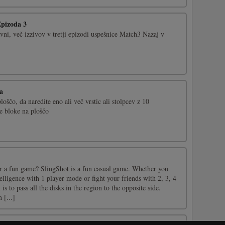
Epizoda 3
ni, več izzivov v tretji epizodi uspešnice Match3 Nazaj v
a
loščo, da naredite eno ali več vrstic ali stolpcev z 10
te bloke na ploščo
r a fun game? SlingShot is a fun casual game. Whether you
ntelligence with 1 player mode or fight your friends with 2, 3, 4
s to pass all the disks in the region to the opposite side.
 [...]