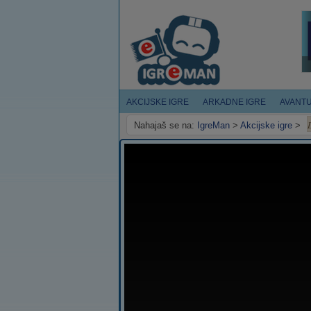
AKCIJSKE IGRE
ARKADNE IGRE
AVANT
Nahajaš se na:
IgreMan
>
Akcijske igre
>