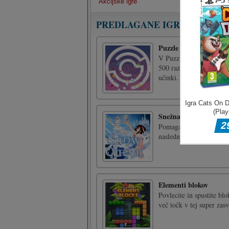
Akcijske igre
PREDLAGANE IGRE
Puzzle Ball Rotate
V Puzzle Ball Rotate, ki
500 različnih labirintov
učinki. Igrajte Puzzle Ba
Snežna kraljica
Pomagajte zamrznjenim ži
naslednjo stopnjo.
Elementi blokov
Povlecite in spustite bl
več točk v tej super zasv