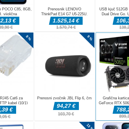
line action and
Mage to escape
bottlenecking,
erything in its