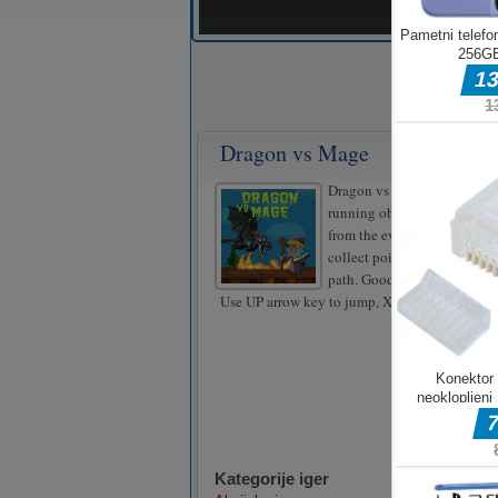
Dragon vs Mage
Dragon vs Mage is a free on
running object game. Help 
from the evil dragon, avoid 
collect points and destroy ev
path. Good luck!
Use UP arrow key to jump, X to shoot.
Kategorije iger