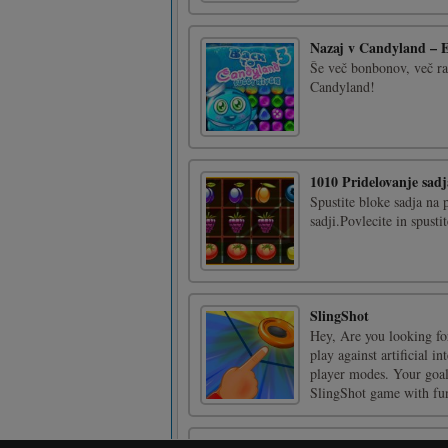
Nazaj v Candyland – 
Še več bonbonov, več rav
Candyland!
1010 Pridelovanje sadj
Spustite bloke sadja na p
sadji.Povlecite in spusti
SlingShot
Hey, Are you looking fo
play against artificial i
player modes. Your goal i
SlingShot game with fun