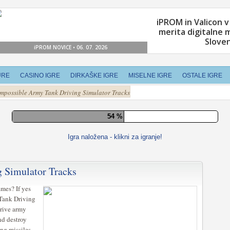
URE
CASINO IGRE
DIRKAŠKE IGRE
MISELNE IGRE
OSTALE IGRE
Impossible Army Tank Driving Simulator Tracks
59 %
Igra naložena - klikni za igranje!
 Simulator Tracks
mes? If yes
Tank Driving
rive army
nd destroy
ing missiles