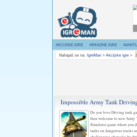
AKCIJSKE IGRE
ARKADNE IGRE
AVANT
Nahajaš se na:
IgreMan
>
Akcijske igre
>
Impossible Army Tank Driving
Do you love Driving tank ga
then welcome to new Army 
Simulator game where you d
tanks on dangerous tracks a
challenging obstacles by fir