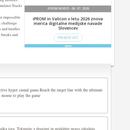
mulator Tracks
on impossible
g challenge
s and hurdles
, breaks and
tive hyper casual game.Reach the target line with the ultimate
e mouse to play the game
aška igra. Tekmujte z drugimi in pridobite pravo izkušnjo