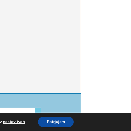
 v
nastavitvah
Potrjujem