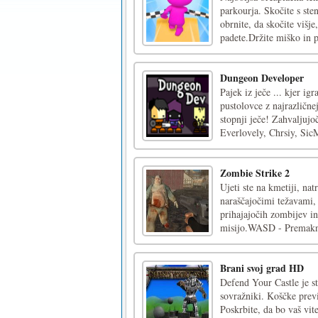
parkourja. Skočite s sten
obrnite, da skočite višje
padete.Držite miško in po
Dungeon Developer
Pajek iz ječe ... kjer i
pustolovce z najrazlične
stopnji ječe! Zahvaljujoč
Everlovely, Chrsiy, SicM
Zombie Strike 2
Ujeti ste na kmetiji, nat
naraščajočimi težavami, 
prihajajočih zombijev in
misijo.WASD - Premakni
Brani svoj grad HD
Defend Your Castle je st
sovražniki. Koščke previd
Poskrbite, da bo vaš vi