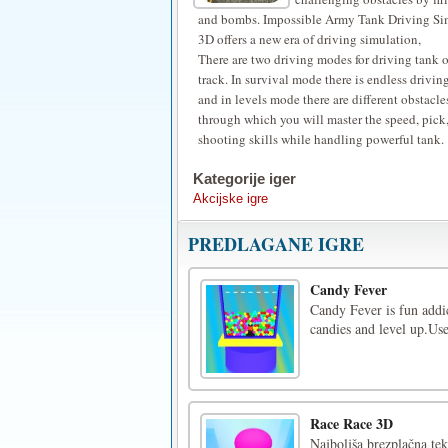
and bombs. Impossible Army Tank Driving Si
3D offers a new era of driving simulation,
There are two driving modes for driving tank 
track. In survival mode there is endless drivin
and in levels mode there are different obstacle
through which you will master the speed, pick
shooting skills while handling powerful tank.
Kategorije iger
Akcijske igre
PREDLAGANE IGRE
Candy Fever
Candy Fever is fun addic
candies and level up.Us
Race Race 3D
Najboljša brezplačna tek