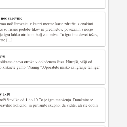
 noč čarovnic
emo noč čarovnic, v kateri morate karte združiti z enakimi
ike so risane podobe likov in predmetov, povezanih s nočjo
 je igra lahko otrokom bolj zanimiva. Ta igra ima devet težav,
te [...]
evu
slikama dneva otroka v določenem času. Hitrejši, višji od
 kliknete gumb "Namig ".Uporabite miško za igranje teh iger
y 1-10
ži številke od 1 do 10.To je igra množenja. Dotaknite se
ravilno količino, in pritisnite skupno, da vidite, ali ste dobili