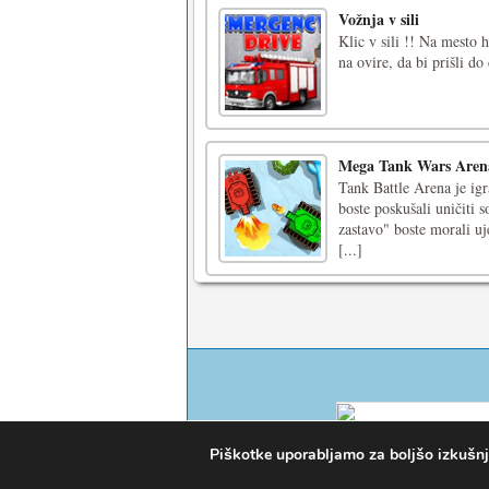
Vožnja v sili
Klic v sili !! Na mesto h
na ovire, da bi prišli do
Mega Tank Wars Aren
Tank Battle Arena je igr
boste poskušali uničiti 
zastavo" boste morali uj
[...]
Piškotke uporabljamo za boljšo izkušnjo 