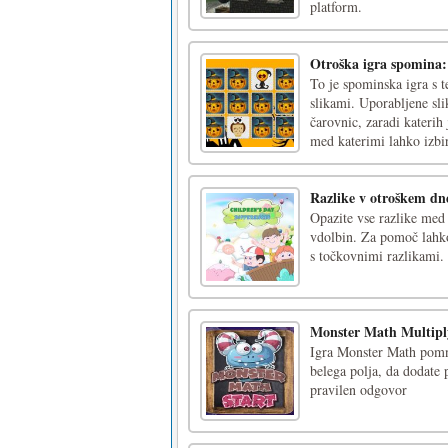
platform.
Otroška igra spomina:
To je spominska igra s t
slikami. Uporabljene sl
čarovnic, zaradi katerih
med katerimi lahko izbira
Razlike v otroškem dn
Opazite vse razlike med 
vdolbin. Za pomoč lahko
s točkovnimi razlikami.
Monster Math Multipl
Igra Monster Math pomno
belega polja, da dodate p
pravilen odgovor