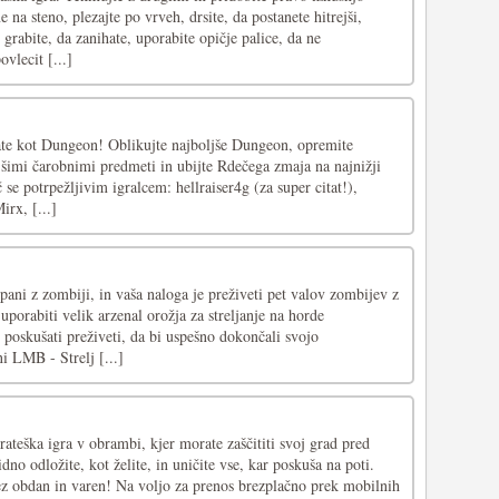
e na steno, plezajte po vrveh, drsite, da postanete hitrejši,
, grabite, da zanihate, uporabite opičje palice, da ne
vlecit [...]
grate kot Dungeon! Oblikujte najboljše Dungeon, opremite
jšimi čarobnimi predmeti in ubijte Rdečega zmaja na najnižji
 se potrpežljivim igralcem: hellraiser4g (za super citat!),
irx, [...]
rpani z zombiji, in vaša naloga je preživeti pet valov zombijev z
uporabiti velik arzenal orožja za streljanje na horde
 poskušati preživeti, da bi uspešno dokončali svojo
 LMB - Strelj [...]
rateška igra v obrambi, kjer morate zaščititi svoj grad pred
no odložite, kot želite, in uničite vse, kar poskuša na poti.
tez obdan in varen! Na voljo za prenos brezplačno prek mobilnih