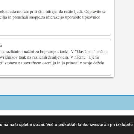
olokavsta morate priti čim hitreje, da rešite ljudi. Odpravite se
 cilja in prenehali snopje.za interakcijo uporabite tipkovnico
a
a z različnimi načini za bojevanje s tanki. V "klasičnem" načinu
sovražnikov tank na različnih zemljevidih. V načinu "Ujemi
eti zastavo na sovražnem ozemlju in jo prinesti v svojo deželo.
na naši spletni strani. Več o piškotkih lahko izveste ali jih izklopite