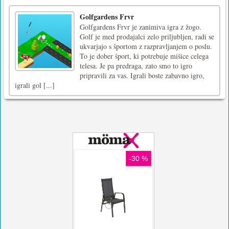
Letos lahko uničite noč čarovnic. Šalim se,
lahko v tej igri razstreliš maske za noč
čarovnic. Povežite 3 ali več mask za noč
čarovnic in si prislužite točke. Zaslužite več
točk za določen čas in poskusite preteči vse
ravni. Za igranje te igre uporabite miško.Za
igranje te igre u [...]
Golfgardens Frvr
Golfgardens Frvr je zanimiva igra z žogo.
Golf je med prodajalci zelo priljubljen, radi se
ukvarjajo s športom z razpravljanjem o poslu.
To je dober šport, ki potrebuje mišice celega
telesa. Je pa predraga, zato smo to igro
pripravili za vas. Igrali boste zabavno igro,
igrali gol [...]