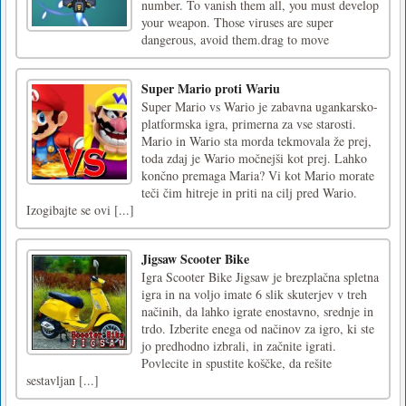
first！Win your own prize!Move Left Right.
Galaxy Attack Virus Shooter
Galaxy-Attack-Virus-Shooter is a retro flight
shoot game. You will drive your warcraft
against the invasive viruses. They have a large
number. To vanish them all, you must develop
your weapon. Those viruses are super
dangerous, avoid them.drag to move
Super Mario proti Wariu
Super Mario vs Wario je zabavna ugankarsko-
platformska igra, primerna za vse starosti.
Mario in Wario sta morda tekmovala že prej,
toda zdaj je Wario močnejši kot prej. Lahko
končno premaga Maria? Vi kot Mario morate
teči čim hitreje in priti na cilj pred Wario.
Izogibajte se ovi [...]
Jigsaw Scooter Bike