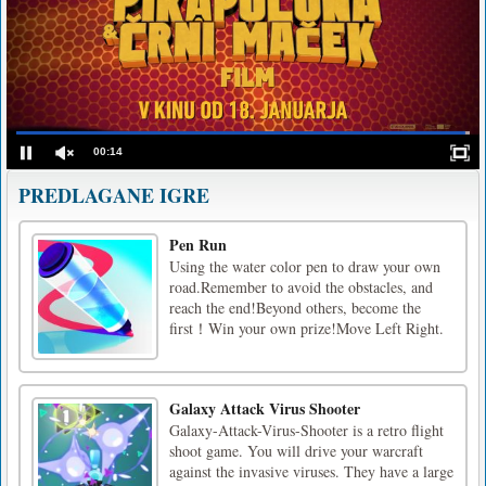
Craft Impostor is a
fun 3D pixel action
puzzle game. Be
prepared for a mind
game between the
Craft Crew and you
– the Impostor. Act
fast and kill off your
crewmates before they find out that you are evil.
keybords with mouse
Kategorije iger
Akcijske igre
PREDLAGANE IGRE
Pen Run
Using the water color pen to draw your own
road.Remember to avoid the obstacles, and
reach the end!Beyond others, become the