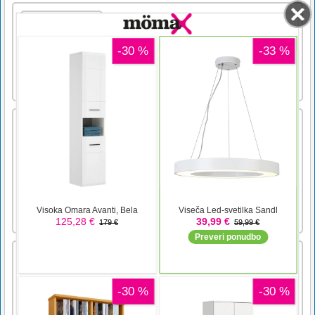
Igra Scooter Bike Jigsaw je brezplačna spletna
igra in na voljo imate 6 slik skuterjev v treh
načinih, da lahko igrate enostavno, srednje in
trdo. Izberite enega od načinov za igro, ki ste
jo predhodno izbrali, in začnite igrati.
Povlecite in spustite koščke, da rešite
sestavljan [...]
Sočna črtica
Zamenjajte koščke sadja. Ujemite vsaj 3 vrste,
da jih odstranite. Kombinacije 4 ali 5 kosov
vam dajo sočno črtico. Bonus zamenjajte s
kosom sadja, da ga aktivirate.
Parking Jam Dostavni promet
Parking Jam Delivery Traffic se igra kot
poslovna simulacijska igra 3D parkiranja. Ste
vodja trga, dostavljavca morate voditi do
prostega položaja za dostavo vašega blaga.
Dokler vzamejo ustrezen tovor in zapustijo
parkirišče, lahko zaslužite neposredno.