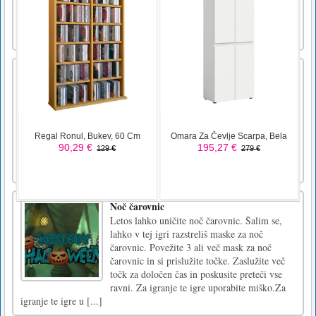
Odklenite več parkirišč i [...]
Igrača obramba
Predstavljajte si, da ste eden izmed vojakov
neke države. Veliko sovražnikov, ki želijo
ubiti vse ljudi v vaši državi. Vaša naloga je
obramba, da zaščitite stolp. Pametni vojaki,
pridružite se nam, da bomo uporabili svojo
strategijo in veščine za zaščito vašega
doma!interakcija z [...]
Planet sokovnik
Planet JuicerKorporacija Core Juice računa,
da boste branili njihov vrtalnik, ko minevajo
planete svojih jeder. Jedra na planetu se
uporabljajo za proizvodnjo "Core Juice". Ali
imate veščine, potrebne za obrambo vaje z
gradnjo enot in raziskovanjem novih
tehnologij? Klj [...]
Noč čarovnic