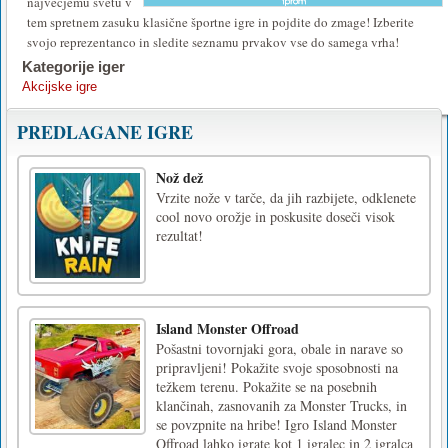
največjemu svetu v
tem spretnem zasuku klasične športne igre in pojdite do zmage! Izberite
svojo reprezentanco in sledite seznamu prvakov vse do samega vrha!
Kategorije iger
Akcijske igre
PREDLAGANE IGRE
Nož dež
Vrzite nože v tarče, da jih razbijete, odklenete
cool novo orožje in poskusite doseči visok
rezultat!
Island Monster Offroad
Pošastni tovornjaki gora, obale in narave so
pripravljeni! Pokažite svoje sposobnosti na
težkem terenu. Pokažite se na posebnih
klančinah, zasnovanih za Monster Trucks, in
se povzpnite na hribe! Igro Island Monster
Offroad lahko igrate kot 1 igralec in 2 igralca