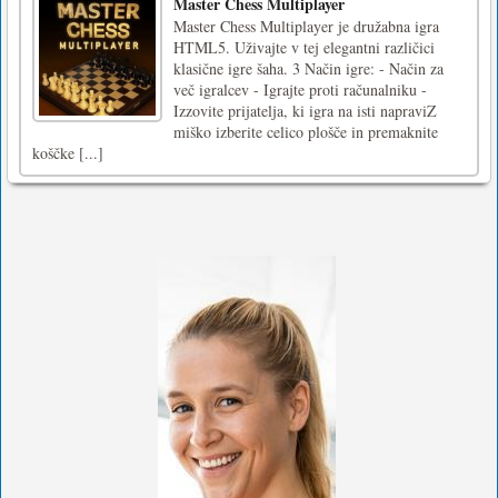
Master Chess Multiplayer
Master Chess Multiplayer je družabna igra
HTML5. Uživajte v tej elegantni različici
klasične igre šaha. 3 Način igre: - Način za
več igralcev - Igrajte proti računalniku -
Izzovite prijatelja, ki igra na isti napraviZ
miško izberite celico plošče in premaknite
koščke [...]