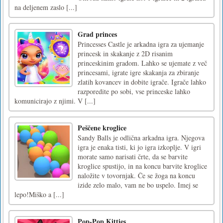
na deljenem zaslo [...]
Grad princes
Princesses Castle je arkadna igra za ujemanje
princesk in skakanje z 2D risanim
princeskinim gradom. Lahko se ujemate z več
princesami, igrate igre skakanja za zbiranje
zlatih kovancev in dobite igrače. Igrače lahko
razporedite po sobi, vse princeske lahko
komunicirajo z njimi. V [...]
Peščene kroglice
Sandy Balls je odlična arkadna igra. Njegova
igra je enaka tisti, ki jo igra izkoplje. V igri
morate samo narisati črte, da se barvite
kroglice spustijo, in na koncu barvite kroglice
naložite v tovornjak. Če se žoga na koncu
izide zelo malo, vam ne bo uspelo. Imej se
lepo!Miško a [...]
Pop-Pop Kitties