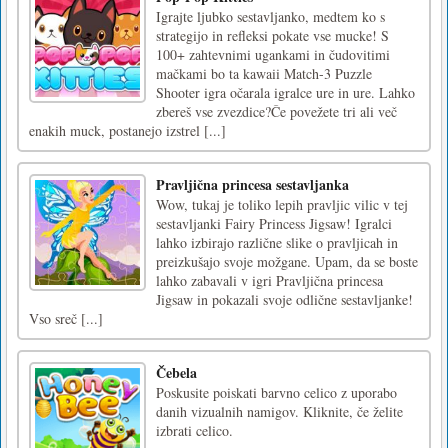
Igrajte ljubko sestavljanko, medtem ko s
strategijo in refleksi pokate vse mucke! S
100+ zahtevnimi ugankami in čudovitimi
mačkami bo ta kawaii Match-3 Puzzle
Shooter igra očarala igralce ure in ure. Lahko
zbereš vse zvezdice?Če povežete tri ali več
enakih muck, postanejo izstrel [...]
Pravljična princesa sestavljanka
Wow, tukaj je toliko lepih pravljic vilic v tej
sestavljanki Fairy Princess Jigsaw! Igralci
lahko izbirajo različne slike o pravljicah in
preizkušajo svoje možgane. Upam, da se boste
lahko zabavali v igri Pravljična princesa
Jigsaw in pokazali svoje odlične sestavljanke!
Vso sreč [...]
Čebela
Poskusite poiskati barvno celico z uporabo
danih vizualnih namigov. Kliknite, če želite
izbrati celico.