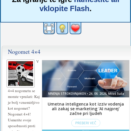
vklopite Flash
.
Nogomet 4×4
V
4×4 nogometu se
morate vprašati: Kaj
je bolj vznemirljivo
kot nogomet?
Nogomet 4×4!
Usmerite svoje
sposobnosti proti