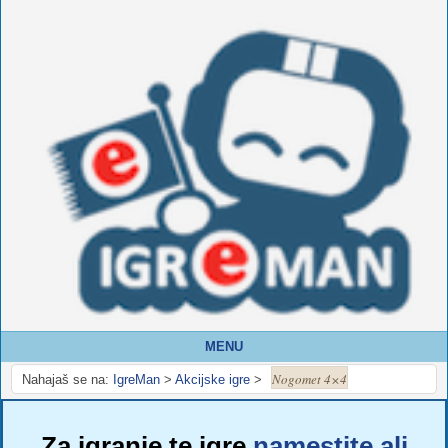
MENU
Nogomet 4×4
Nahajaš se na:
IgreMan
>
Akcijske igre
>
Za igranje te igre
namestite ali