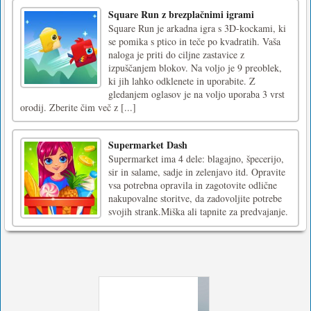
Square Run z brezplačnimi igrami
Square Run je arkadna igra s 3D-kockami, ki
se pomika s ptico in teče po kvadratih. Vaša
naloga je priti do ciljne zastavice z
izpuščanjem blokov. Na voljo je 9 preoblek,
ki jih lahko odklenete in uporabite. Z
gledanjem oglasov je na voljo uporaba 3 vrst
orodij. Zberite čim več z [...]
Supermarket Dash
Supermarket ima 4 dele: blagajno, špecerijo,
sir in salame, sadje in zelenjavo itd. Opravite
vsa potrebna opravila in zagotovite odlične
nakupovalne storitve, da zadovoljite potrebe
svojih strank.Miška ali tapnite za predvajanje.