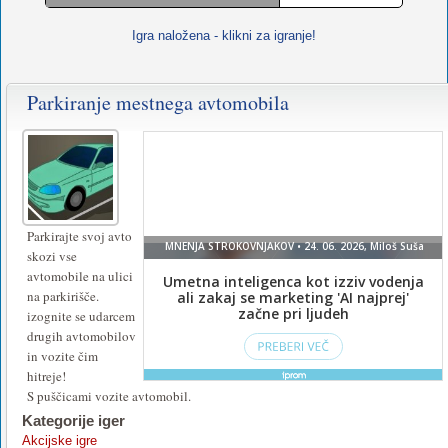
Igra naložena - klikni za igranje!
Parkiranje mestnega avtomobila
Za
igranje
te
igre
namestite
Parkirajte svoj avto
skozi vse
ali
avtomobile na ulici
vklopite
na parkirišče.
izognite se udarcem
Flash
.
drugih avtomobilov
in vozite čim
hitreje!
S puščicami vozite avtomobil.
Kategorije iger
Akcijske igre