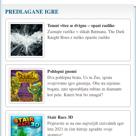
PREDLAGANE IGRE
Temni vitez se dvigne – opazi razliko
Zaznajte razliko v slikah Batmana, The Dark
Knight Rises.z miško opazite razlike
Pohlepni gnomi
Dva pohlepna brata, Us in Zus, igrata
svojevrstno igro gnomija. Oba sta izjemno
bogata, zato uporabljata rubine in diamante
kot peše. Kateri brat bo zmagal?
Stair Race 3D
Pripravite se na eno največjih izzivalnih iger
leta 2021 in čim hitreje zgradite svoje
stopnice!