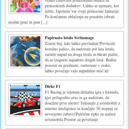
veliko čudovitih princeskinih oblačil in
princeskinih dodatkov. Lahko se ujemate, kot
želite. Izpolnite vse svoje princesine fantazije.
Po končanem oblačenju ne pozabite izbrati
modne poze in pust [...]
Papirnato letalo Scrimmage
Zračni boj, kdo lahko prevladuje?Povlecite
krmilno palico, da nadzirate pot leta letala,
začnite napad na druga letala in hkrati pazite,
da se izognete napadom drugih letal. Bodite
pozorni na predmete, raztresene v zraku,
lahko povečajo vašo napadalno moč ali
Dirke F1
F1 Racing je izjemna dirkalna igra s formulo,
kjer prilagodite avto in ga nadzirate, da
dosežete prvo mesto! Tekmujte z avtomobili z
umetno inteligenco in končajte 30 stopenj za
neverjetno zabavo!Puščične tipke za nadzor
avtomobila Prostor za povečanje