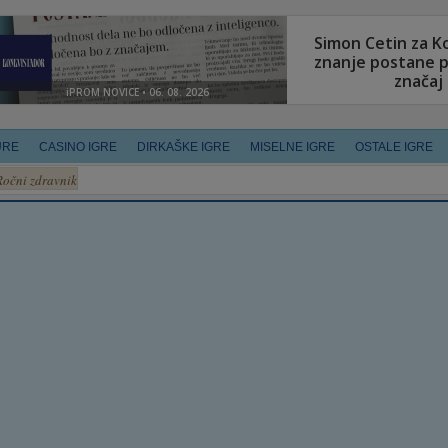
URE
CASINO IGRE
DIRKAŠKE IGRE
MISELNE IGRE
OSTALE IGRE
Ročni zdravnik