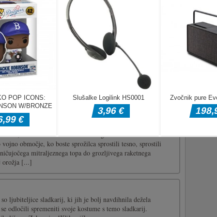
tezi
ijeve avtomobile in jih preizkusite po stezi.WASD - Drive Space
mere
ovinski, težki mehanski komandos in ga izstrelite! Naredite
 vojno območje, ko boste sprožilca sprostili tesno, sprostili
ičujočega mitraljeznega topa do grozljivega raketnega
 orožja [...]
so ljubiteljice sladkarij, ki jih je bolj navdihnila dežela
o se odločili spremeniti svoje kostume s temo sladkarij.