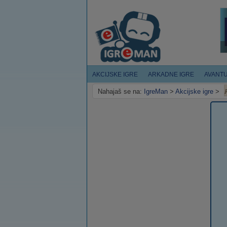
AKCIJSKE IGRE
ARKADNE IGRE
AVANT
Nahajaš se na:
IgreMan
>
Akcijske igre
>