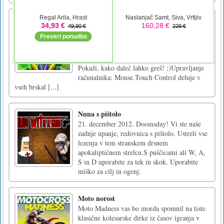
Jago
Jago je priljubljena igra s palicami! Držite
prst na zaslonu, da palica raste. Raztegnite
palico, da dosežete in hodite po ploščadih.
Pazite, da palica ne bo prekratka ali predolga.
Pokaži, kako daleč lahko greš! ;)Upravljanje
računalnika: Mouse.Touch Control deluje v
vseh brskal [...]
Nuna s pištolo
21. december 2012. Doomsday! Vi ste naše
zadnje upanje, redovnica s pištolo. Ustreli vse
lezenja v tem stranskem drsnem
apokaliptičnem strelcu.S puščicami ali W, A,
S in D uporabite za tek in skok. Uporabite
miško za cilj in ogenj.
Moto norost
Moto Madness vas bo morda spomnil na tiste
klasične kolesarske dirke iz časov igranja v