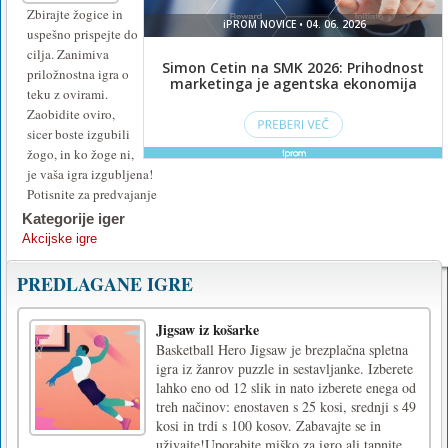
Zbirajte žogice in
uspešno prispejte do
cilja. Zanimiva
priložnostna igra o
teku z ovirami.
Zaobidite oviro,
sicer boste izgubili
žogo, in ko žoge ni,
je vaša igra izgubljena!
Potisnite za predvajanje
Kategorije iger
Akcijske igre
PREDLAGANE IGRE
Jigsaw iz košarke
Basketball Hero Jigsaw je brezplačna spletna
igra iz žanrov puzzle in sestavljanke. Izberete
lahko eno od 12 slik in nato izberete enega od
treh načinov: enostaven s 25 kosi, srednji s 49
kosi in trdi s 100 kosov. Zabavajte se in
uživajte!Uporabite miško za igro ali tapnite