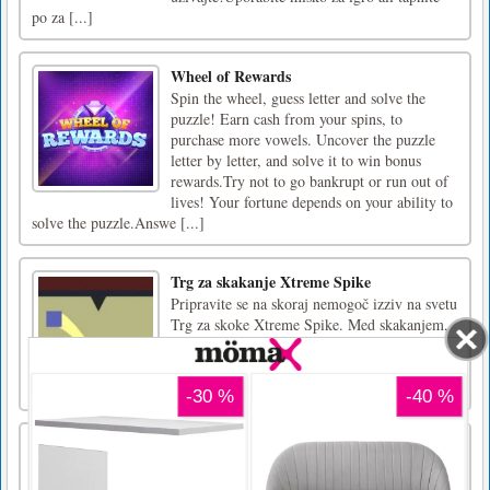
po za [...]
Wheel of Rewards
Spin the wheel, guess letter and solve the
puzzle! Earn cash from your spins, to
purchase more vowels. Uncover the puzzle
letter by letter, and solve it to win bonus
rewards.Try not to go bankrupt or run out of
lives! Your fortune depends on your ability to
solve the puzzle.Answe [...]
Trg za skakanje Xtreme Spike
Pripravite se na skoraj nemogoč izziv na svetu
Trg za skoke Xtreme Spike. Med skakanjem,
letenjem in prevračanjem poti skozi nevarne
prehode in ostre ovire potisnite svoje meje do
konca.Za igranje uporabite miško.
Iskanje številk
Najdite številke čim hitreje. Povlecite na
mrežo, da poiščete številko.