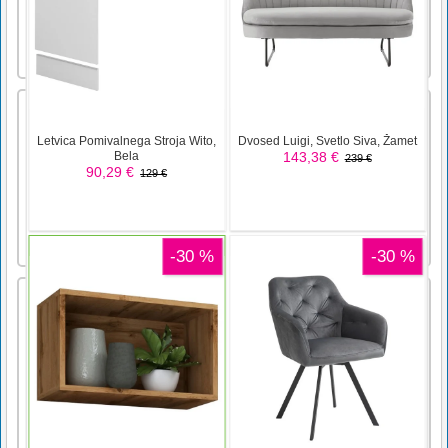
Into The Dead Trigger
Zombie apocalypse has started. Initial contacts
with zombies are extremely traumatic, causing
shock, panic, disbelief and possibly denial,
hampering survivors' ability to deal with
hostile encounters.Mouse 1 : fire
weaponMouse 2 : raise sights or blockW A S
D: Move PlayerLeft Shi [...]
Rolling Domino na spletu
Rolling Domino Online je kul in vznemirljiva
igra 3D fizike, morate potisniti navzdol vse
stene, da dobite celoten vzorec. Zbirajte
ključe in odprite škatle na vsaki ravni, da
dobite nove preobleke. Včasih bodo na vaši
poti ovire, izognite se jim in dokončajte izziv.
Koliko stope [...]