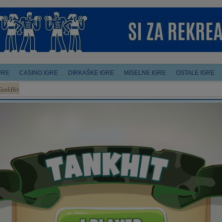
URE
CASINO IGRE
DIRKAŠKE IGRE
MISELNE IGRE
OSTALE IGRE
TankHit