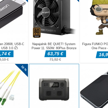
e glede na ovire v predoru in nadaljujte tako, da drsite kocko
 vedno pospešila in vas prisilila v napake. Ste pripravljeni na
n naredite kombinacije istobarvnih draguljev! Ali lahko zaslužite
ski igri Match3?
a 3. tekma
3 – ta kul igra tri v vrsti, v kateri morate bloke iste barve
osov ali več, da dosežete najvišji možni rezultat, pazite, da
vi strani ne pasti prenizko, sicer bo igre konec. Uživajte v
o Kawaii
tter je najboljša kawaii igra za otroke in odrasle z
arvankami za bleščeče barve! To je odlična kawaii pobarvanka
drasle!Miško ali tapnite za igranje