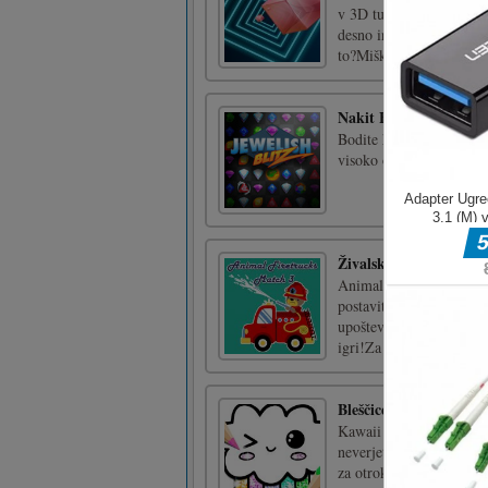
v 3D tunel? Premaknite s
desno in levo. Igra se bo
to?Miška in zas [...]
Nakit Blitz
Bodite hitri kot strela i
visoko oceno v tej akcij
Živalska gasilska vozil
Animal Firetrucks Match 
postaviti v serijo treh k
upoštevate lestvico na le
igri!Za igranje igre [...]
Bleščice za pobarvank
Kawaii Coloring Book Gli
neverjetnimi kawaii pob
za otroke, najstnike in o