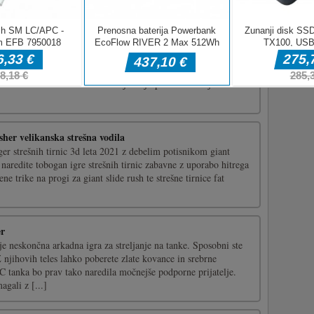
a
a z različnimi načini za bojevanje s tanki. V "klasičnem" načinu
sovražnikov tank na različnih zemljevidih. V načinu "Ujemi
eti zastavo na sovražnem ozemlju in jo prinesti v svojo deželo.
sher velikanska strešna vodila
ger strešnih tirnic 3d leta 2021 z debelim potisnikom giant
a naredite tobogan igre strešnih tirnic zabavne z uporabo hitrega
ene trike na progi za giant slide rush te strešne tirnice fat
]
er
e neskončna arkadna igra za streljanje na tanke. Sposobni ste
Z njihovih teles lahko poberete zlate kovance in srebrne
 tanka bo prav tako naredila močnejše podporne prijatelje.
agali z [...]