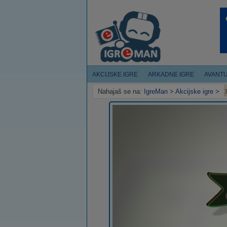
AKCIJSKE IGRE
ARKADNE IGRE
AVANT
Nahajaš se na:
IgreMan
>
Akcijske igre
>