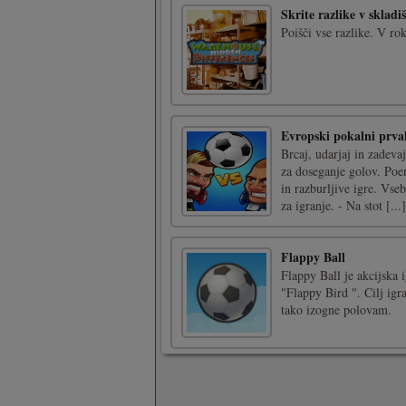
Skrite razlike v skladi
Poišči vse razlike. V rok
Evropski pokalni prva
Brcaj, udarjaj in zadev
za doseganje golov. Poen
in razburljive igre. Vs
za igranje. - Na stot [...]
Flappy Ball
Flappy Ball je akcijska 
"Flappy Bird ". Cilj igra
tako izogne polovam.