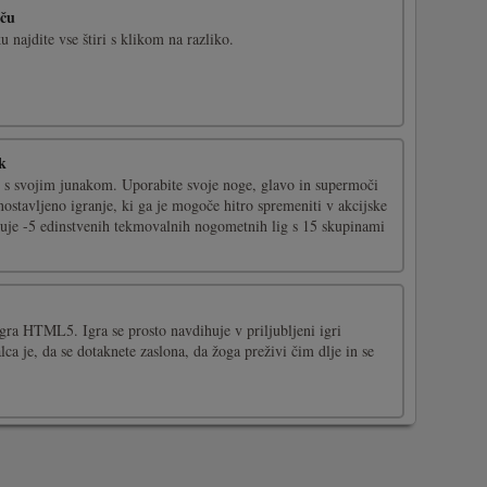
šču
u najdite vse štiri s klikom na razliko.
k
aj s svojim junakom. Uporabite svoje noge, glavo in supermoči
ostavljeno igranje, ki ga je mogoče hitro spremeniti v akcijske
ebuje -5 edinstvenih tekmovalnih nogometnih lig s 15 skupinami
igra HTML5. Igra se prosto navdihuje v priljubljeni igri
lca je, da se dotaknete zaslona, da žoga preživi čim dlje in se