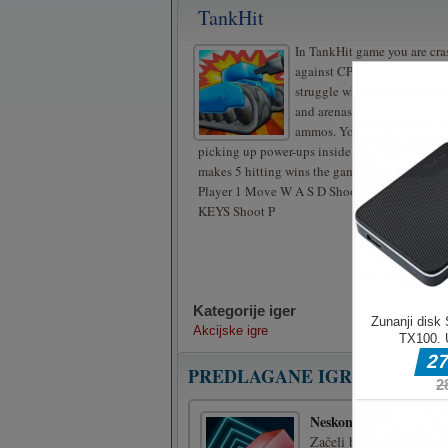
TankHit
In TankHit game you are cr
against CPU or against a frie
struggle which happens in 3
and arenas, your tanks maga
ammos. You can take the ad
picking up power-ups inside of the game. The
makes 5 hitting wins the game!
Player 1 Move W A S D Shoot T Player 2 M
KEYS Shoot P
Kategorije iger
Akcijske igre
PREDLAGANE IGRE
Neskončni tunel
Začeli boste odlično igr