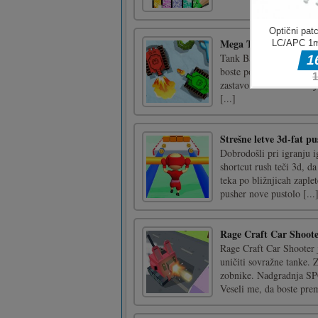
Mega Tank Wars Aren
Tank Battle Arena je igr
boste poskušali uničiti 
zastavo" boste morali uj
[...]
Strešne letve 3d-fat pu
Dobrodošli pri igranju i
shortcut rush teči 3d, d
teka po bližnjicah zaplet
pusher nove pustolo [...
Rage Craft Car Shoot
Rage Craft Car Shooter j
uničiti sovražne tanke. 
zobnike. Nadgradnja SPC
Veseli me, da boste prem