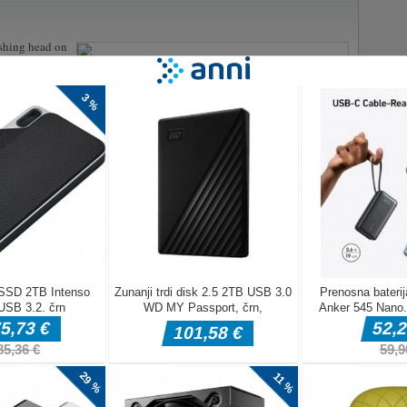
ashing head on
nd. In this
D labyrinths
zine takes 5
vantage by
 one who
ove ARROW
o, kjer boste hipnotizirani. Ali se lahko s kocko podaš za vedno