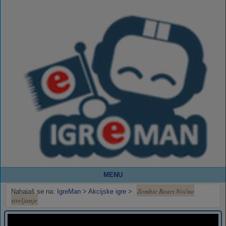
MENU
Zombie Bears Nočno
Nahajaš se na:
IgreMan
>
Akcijske igre
>
streljanje