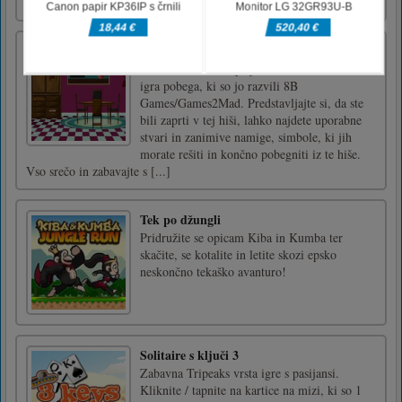
barvo, kliknite / tapnite na strelec.
Genial House Escape
Genial House Escape je še ena točka in klik
igra pobega, ki so jo razvili 8B
Games/Games2Mad. Predstavljajte si, da ste
bili zaprti v tej hiši, lahko najdete uporabne
stvari in zanimive namige, simbole, ki jih
morate rešiti in končno pobegniti iz te hiše.
Vso srečo in zabavajte s [...]
Tek po džungli
Pridružite se opicam Kiba in Kumba ter
skačite, se kotalite in letite skozi epsko
neskončno tekaško avanturo!
Solitaire s ključi 3
Zabavna Tripeaks vrsta igre s pasijansi.
Kliknite / tapnite na kartice na mizi, ki so 1