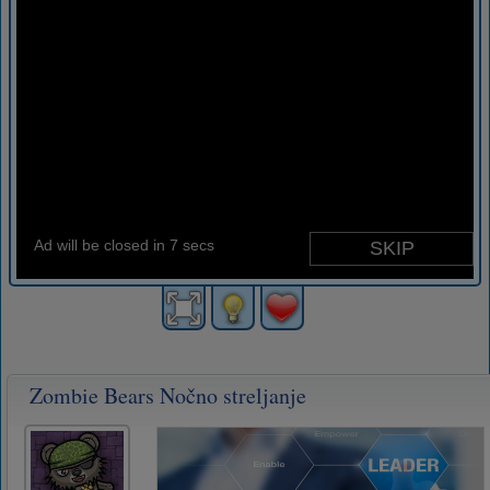
Zombie Bears Nočno streljanje