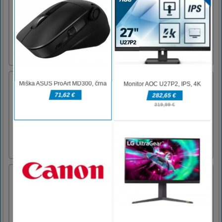
vsebuje več načinov. Soočili se boste z
različnimi intelektualnimi izzivi, da boste
razgibali svoje možgane in izboljšali svoj IQ!
Tu so različne priljubljene uganke, kot so igre
iskanja, presaditve las, sestavljanke in iger
ujemanja. [...]
LOF Shadow Match 2
LOF Shadow match je zabavna in poučna igra
za ujemanje senc za otroke. Poglejte figuro na
desni in kliknite senco, ki bi jo naredila. S
klikom na pravilno senco boste prejeli 500
točk, medtem ko s klikom na napačno senco
odštejete 100 točk od vašega rezultata.Pravo
senco usmerite [...]
Izgubljeni otok
Zabavna in barvita igra Zuma in marmorja. V
verigo streljajte frnikole in povežite 3 ali več
istih frnikolov. Odstranite vse marmorje,
preden pridejo do izhoda. Če želite spremeniti