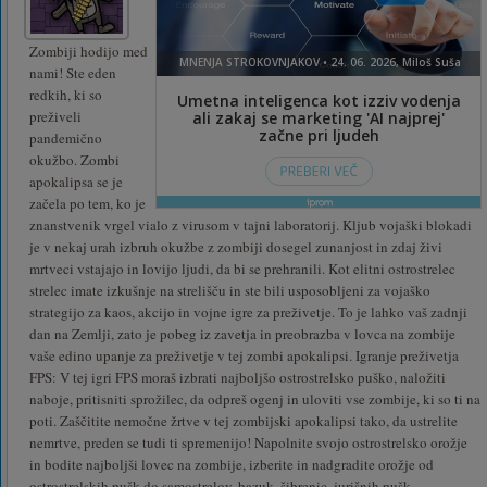
Zombiji hodijo med
nami! Ste eden
redkih, ki so
preživeli
pandemično
okužbo. Zombi
apokalipsa se je
začela po tem, ko je
znanstvenik vrgel vialo z virusom v tajni laboratorij. Kljub vojaški blokadi
je v nekaj urah izbruh okužbe z zombiji dosegel zunanjost in zdaj živi
mrtveci vstajajo in lovijo ljudi, da bi se prehranili. Kot elitni ostrostrelec
strelec imate izkušnje na strelišču in ste bili usposobljeni za vojaško
strategijo za kaos, akcijo in vojne igre za preživetje. To je lahko vaš zadnji
dan na Zemlji, zato je pobeg iz zavetja in preobrazba v lovca na zombije
vaše edino upanje za preživetje v tej zombi apokalipsi. Igranje preživetja
FPS: V tej igri FPS moraš izbrati najboljšo ostrostrelsko puško, naložiti
naboje, pritisniti sprožilec, da odpreš ogenj in uloviti vse zombije, ki so ti na
poti. Zaščitite nemočne žrtve v tej zombijski apokalipsi tako, da ustrelite
nemrtve, preden se tudi ti spremenijo! Napolnite svojo ostrostrelsko orožje
in bodite najboljši lovec na zombije, izberite in nadgradite orožje od
ostrostrelskih pušk do samostrelov, bazuk, šibrenic, jurišnih pušk,