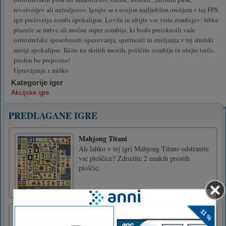
revolverjev ali mitraljezov. Igrajte se s svojim najljubšim orožjem v tej FPS
igri preživetja zombi apokalipse. Lovite in ubijte vse vrste zombijev: šibke
plazeče se mrtve ali močne super zombije, ki bodo preizkusili vaše
ostrostrelske sposobnosti opazovanja, spretnosti in streljanja v tej strelski
misiji apokalipse. Iščite na skritih mestih, poiščite zombije in ubijte tarčo,
preden bo prepozno!
Upravljanje z miško
Kategorije iger
Akcijske igre
PREDLAGANE IGRE
Mahjong Titani
Ali lahko v tej igri Mahjong Titans odstranite
vse ploščice? Združite 2 enakih prostih
ploščic.
Puzzle Box – Brain Fun
Puzzle Box - Brain Fun je možganska igra, ki