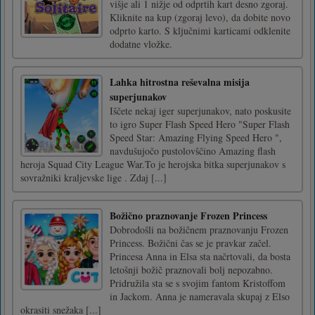
višje ali 1 nižje od odprtih kart desno zgoraj.
Kliknite na kup (zgoraj levo), da dobite novo
odprto karto. S ključnimi karticami odklenite
dodatne vložke.
Lahka hitrostna reševalna misija
superjunakov
Iščete nekaj iger superjunakov, nato poskusite
to igro Super Flash Speed Hero "Super Flash
Speed Star: Amazing Flying Speed Hero ",
navdušujočo pustolovščino Amazing flash
heroja Squad City League War.To je herojska bitka superjunakov s
sovražniki kraljevske lige . Zdaj [...]
Božično praznovanje Frozen Princess
Dobrodošli na božičnem praznovanju Frozen
Princess. Božični čas se je pravkar začel.
Princesa Anna in Elsa sta načrtovali, da bosta
letošnji božič praznovali bolj nepozabno.
Pridružila sta se s svojim fantom Kristoffom
in Jackom. Anna je nameravala skupaj z Elso
okrasiti snežaka [...]