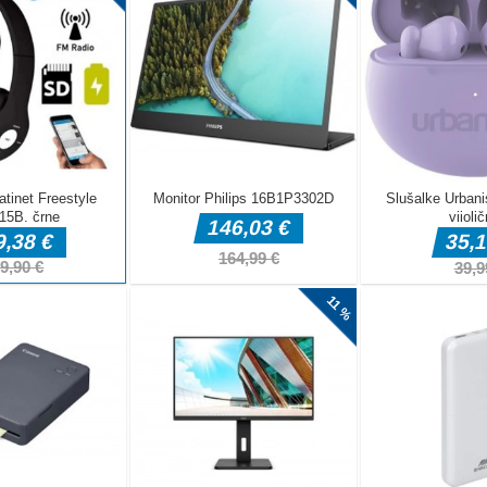
 z drugimi igralci na spletu ali nastavite lastne tekme proti
 lik, razrede po meri in nize ubijanj - Odklenite novo opremo,
uKrmilje: miška
Vsi poznamo čudeže Gospoda Krišne iz otroštva. To je sezona
dahi handi ob tej sveti priložnosti. Krishna Jump je zelo
i, ki prinaša srčkane grafike in čudovite zvočne učinke. .Vodite
jeg [...]
 Us
 Us Online Eitio - igri, ki temelji na Among Us, vendar v tej
olo in kot prevarant na vesoljski ladji. Lahko izvajate sabotaže
h ubijate enega za drugim in ne da bi vas ujeli. Prijetno