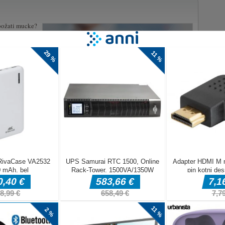
 božati mucke?
te največji,
i virus na
iti, je jesti
ibajte se
e v tem
li vas bodo
 manjše viruse
s pritiskom na
eljačina za več igralcev z veliko igralnimi načini, zemljevidi in