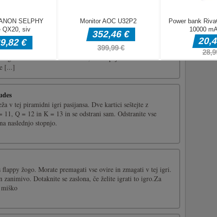
[...]
igra, ki zasvoji. Igra je zgrajena s Construct 3 in zasnovana
a mobilnih napravah. Spider run je neskončna hiper priložnostna
in igra vsak.Dotaknite se zaslona, da bo pajek stekel do
 [...]
udes
a v tej piramidni igri pasijansa. Dve kartici seštejte z
= 11, Q = 12 in K = 13 in se odstrani sam. Odstranite vse
na naslednjo stopnjo.
s flappy žogo. Morate premagati vse ovire in zmagati v tej igri.
n zanimivo. Dotaknite se zaslona, če želite igrati to igro.Za
e miško