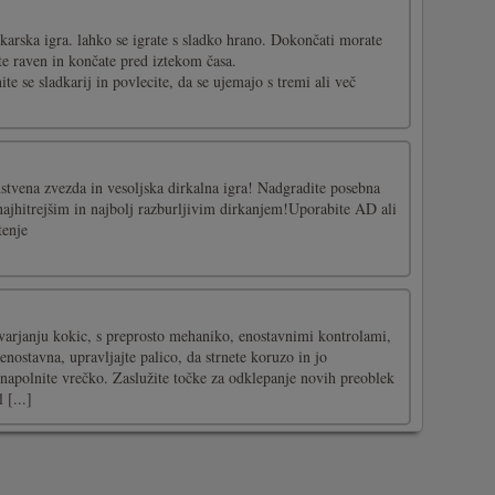
adkarska igra. lahko se igrate s sladko hrano. Dokončati morate
te raven in končate pred iztekom časa.
te se sladkarij in povlecite, da se ujemajo s tremi ali več
stvena zvezda in vesoljska dirkalna igra! Nadgradite posebna
z najhitrejšim in najbolj razburljivim dirkanjem!Uporabite AD ali
tenje
stvarjanju kokic, s preprosto mehaniko, enostavnimi kontrolami,
 enostavna, upravljajte palico, da strnete koruzo in jo
 napolnite vrečko. Zaslužite točke za odklepanje novih preoblek
 [...]