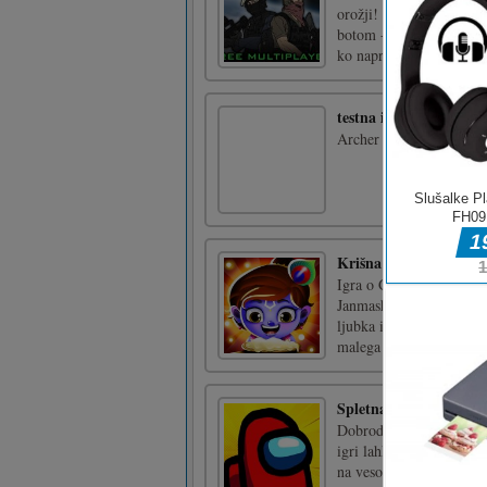
orožji! Uvrščen - Igrajte
botom - Prilagodite svoj
ko napredujete [...]
testna igra 2
Archer proti lokostrelc
Krišna skok
Igra o Gospodu Krišni. 
Janmashtami in podrejmo 
ljubka igra na Krishan j
malega Lorda Krišno k n
Spletna izdaja Among
Dobrodošli v igri Among
igri lahko igrate samo s
na vesoljski ladji ali ji