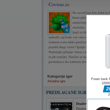
Covirus.io
Ste naveličani biti dobri in
Imate priložnost, da postane
najmočnejši in najbolj zlobn
strežniku. Vse, kar morate stor
ljudi in šibkejše viruse. Izog
razkužil, saj bodo vaš virus raztrgali! Ali bost
čudnem svetu lahko preživeli vsaj pet minut a
pojedli drugi virusi? Igrajte in ugotovite!
Nadzirajte gibanje virusa z miško, poganjajte
in jih zaužijte. Naučite se razdeliti svoj virus 
preslednico (ko naberete dovolj mase).
Kategorije iger
Arkadne igre
PREDLAGANE IGRE
Deadswitch 3
Deadswitch 3 je hitra str