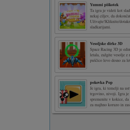
Yummi piškotek
Ta igra je videti kot sl
nekaj ciljev, da dokonča
Uživajte!Kliknite/dotakni
sladkarijami.
Vesoljske dirke 3D
Space Racing 3D je edin
letala, zažgite vesolje 
puščico levo desno za le
pokovka Pop
Je igra, ki temelji na u
trgovino, nivoji. Igra je
spremenite v kokice, da
za majhno koruzo in zasl