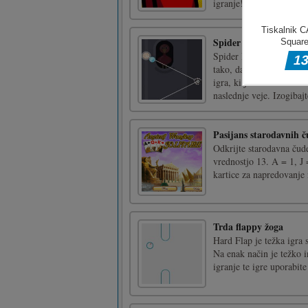
igranje!Uporabite miško 
Spider Run
Spider Run je preprosta 
tako, da dobro deluje n
igra, ki jo lahko vzame 
naslednje veje. Izogibajte
Pasijans starodavnih č
Odkrijte starodavna čudež
vrednostjo 13. A = 1, J 
kartice za napredovanje 
Trda flappy žoga
Hard Flap je težka igra 
Na enak način je težko i
igranje te igre uporabit