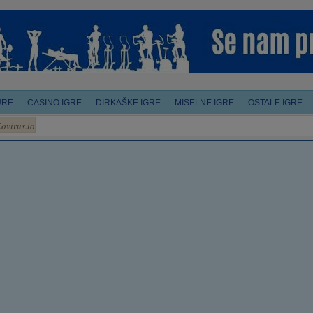
URE
CASINO IGRE
DIRKAŠKE IGRE
MISELNE IGRE
OSTALE IGRE
ovirus.io