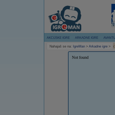
AKCIJSKE IGRE
ARKADNE IGRE
AVANT
C
Nahajaš se na:
IgreMan
>
Arkadne igre
>