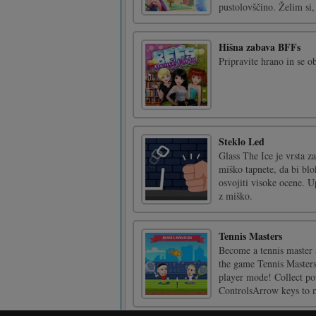
pustolovščino. Želim si, 
Hišna zabava BFFs
Pripravite hrano in se o
Steklo Led
Glass The Ice je vrsta z
miško tapnete, da bi blo
osvojiti visoke ocene. 
z miško.
Tennis Masters
Become a tennis master 
the game Tennis Masters.
player mode! Collect po
ControlsArrow keys to m