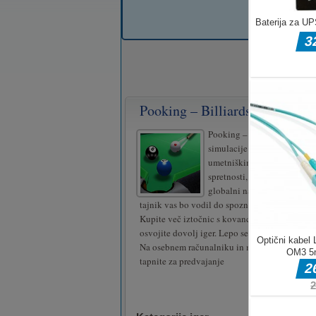
Pooking – Billiards City
Pooking – Billiards City je 
simulacije zgodbe o biljard
umetniškimi animacijami. 
spretnosti, način izziva, kla
globalni način in tedenski n
tajnik vas bo vodil do spoznavanja različnih 
Kupite več iztočnic s kovanci in dragulji v tr
osvojite dovolj iger. Lepo se imejte v tem me
Na osebnem računalniku in mobilnem telefonu 
tapnite za predvajanje