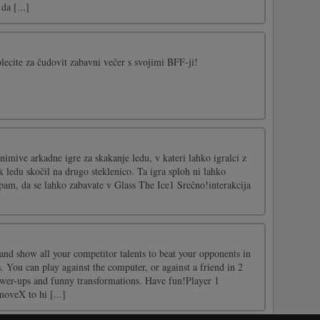
da [...]
blecite za čudovit zabavni večer s svojimi BFF-ji!
animive arkadne igre za skakanje ledu, v kateri lahko igralci z
k ledu skočil na drugo steklenico. Ta igra sploh ni lahko
Upam, da se lahko zabavate v Glass The Ice1 Srečno!interakcija
and show all your competitor talents to beat your opponents in
 You can play against the computer, or against a friend in 2
wer-ups and funny transformations. Have fun!Player 1
oveX to hi [...]