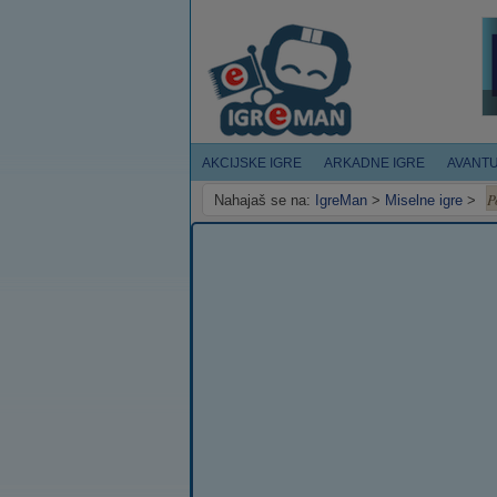
AKCIJSKE IGRE
ARKADNE IGRE
AVANT
P
Nahajaš se na:
IgreMan
>
Miselne igre
>