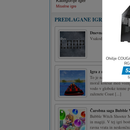
Kategorije iger
Miselne igre
PREDLAGANE IGRE
Dnevna zanka
Vsakodnevno nove ugank
Igra z rolnimi podstav
To je najbolj nora in za
moral kolesar med vožnj
vodo v globoke temne pre
zaženete Coast [...]
Čarobna saga Bubble 
Bubble Witch Shooter Ma
in magiji. V tej igri bos
ravna vrata in neskončna 