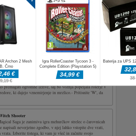
e Loop. S pomočjo namigov ustvarite eno zanko.
ki Crazy Drive
bavna simulacija roller coasterja. Res je navdušujoče, saj bo
o premagati ogromne izzive, saj bo vožnja popeljala rolerje v
dore, ki dajejo vznemirjenje in mrzlico.- Pritisnite 'W', da
Witch Shooter
gical Saga je zanimiva igra mehurčkov strelec o čarovnicah
te napisali neverjetno zgodbo, v njej lahko vstopite dve vrati,
vrata. Izberite tistega, ki vam je všeč in začnite svojo