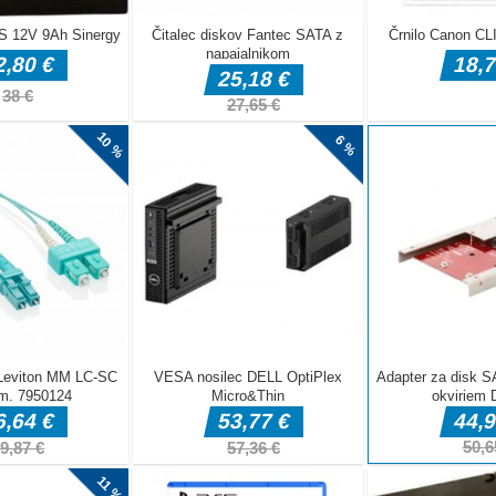
še ena igra
u s 3D
Imamo način
sični način,
ačin. Vaš
načinov.
govini, ko
stu Pooking!
kliknite ali