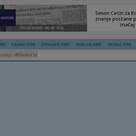
URE
CASINO IGRE
DIRKAŠKE IGRE
MISELNE IGRE
OSTALE IGRE
ooking – Billiards City