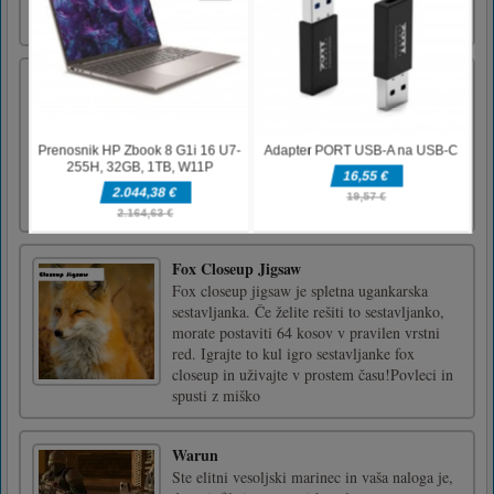
Shooting Color
Shooting Color is an arcade puzzle game.
Your job is shooting color to complete the
correct answer. You need to think carefully
about how to shooting colors in order to get
the pattern right. There are 50 levels waiting
for you clearly. Tap to play.
Fox Closeup Jigsaw
Fox closeup jigsaw je spletna ugankarska
sestavljanka. Če želite rešiti to sestavljanko,
morate postaviti 64 kosov v pravilen vrstni
red. Igrajte to kul igro sestavljanke fox
closeup in uživajte v prostem času!Povleci in
spusti z miško
Warun
Ste elitni vesoljski marinec in vaša naloga je,