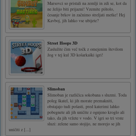
Marsovci so pristali na zemlji in zdi se, kot da
ne želijo biti prijazni! Vzemite pištolo,
česanje brkov in začnimo streljati metke! Hej
Kavboj, jih lahko vse ubijete?
Street Hoops 3D
Zaslužite čim več točk z omejenim številom
žog v tej kul 3D košarkaški igri!
Slimoban
Slimoban je različica sokobana s sluzmi. Toda
poleg škatel, ki jih morate premakniti,
obstajajo tudi pošasti, pred katerimi lahko
pobegnete ali jih uničite z ognjeno kroglo ali
tako, da jih vržete v vodo. V igri so tri vrste
sluzi: zelene samo stojijo, ne morejo se jih
uničiti z [...]