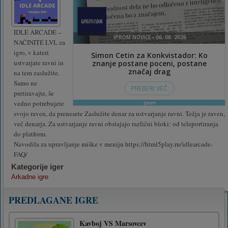
IDLE ARCADE –
NAČINITE LVL za
igro, v kateri
ustvarjate ravni in
na tem zaslužite.
Samo ne
pretiravajte, še
vedno potrebujete
svojo raven, da prenesete Zaslužite denar za ustvarjanje ravni. Težja je raven,
več denarja. Za ustvarjanje ravni obstajajo različni bloki: od teleportiranja
do platform.
Navodila za upravljanje miške v meniju https://html5play.ru/idlearcade-
FAQ/
Kategorije iger
Arkadne igre
PREDLAGANE IGRE
Kavboj VS Marsovcev