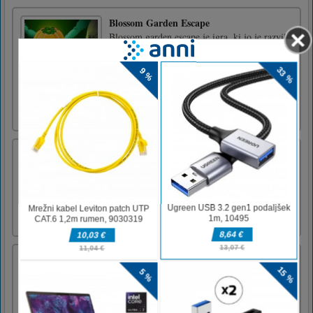
Blossom Garden Escape
Blossom garden escape je igra, ki jo je razvil
8B Games/Games2Mad. Predstavljajte si, da
ste bili z družino na vrtu, da bi se zabavali. Z
družino ste ostali ujeti na vrtu. Zdaj so tukaj
zanimive uganke in skriti predmeti, da z
družino pobegnete z vrta. Vso srečo....
Zabavajte se! [...]
Rumene črte
Yellow Lines je preprosta igra, ki pa jo je
težko obvladati! Izpolnite vsako stopnjo, se
preizkusite in se zabavajte s to klasično igro z
žogo!Dotaknite se in povlecite, da spustite
streljanje
Ameriški nogometni udarci
Krognite žogo proti rumenim vratom vrat in
poskusite zadeti zeleno površino v tej zabavni
igri ameriškega nogometa!