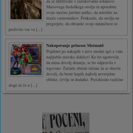
da se infiltrirate v raziskovalno ustanovo
Marsovega biološkega orožja in uporabite
svojo močno jurišno puško, da ustrelite na
tisoče varnostnikov. Poskusite, da orožja ne
pregrejete, da ohranite svojo natančnost in
preživite vse va [...]
Nakupovanje princese Mermaid
Pojdimo po nakupih v novi modni igri z vašo
najljubšo morsko deklico! Ko bo ugotovila,
da nima dovolj denarja, se bo odpravila v
trgovino. Začnite zbirati račune in se zberite
dovolj, da boste kupili najbolj neverjetne
obleke, čevlje in dodatke. Preizkusite različne
sloge in če n [...]