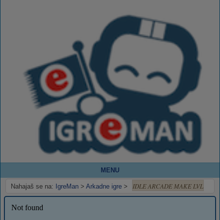
MENU
IDLE ARCADE MAKE LVL
Nahajaš se na:
IgreMan
>
Arkadne igre
>