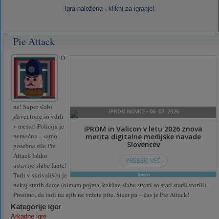
Igra naložena - klikni za igranje!
Pie Attack
O
ne! Super slabi
zlivci torte so vdrli
v mesto! Policija je
nemočna – samo
posebne sile Pie
Attack lahko
ustavijo slabe fante!
Tudi v skrivališču je
nekaj starih dame (nimam pojma, kakšne slabe stvari so stari starši storili).
Prosimo, da tudi na njih ne vržete pite. Sicer pa – čas je Pie Attack!
Kategorije iger
Arkadne igre