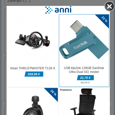
Zabavajte s [...]
Draw Parking
Pripravite se na razburljivo igro parkiranja.
Povlecite, da parkirate avtomobile in se
izognete trčenju avtomobilov. Parkirajte svoje
avtomobile, ne da bi trčili drug z drugim.
Neverjetna puzzle igra z vznemirljivo igro.
Poiščite parkirni prostor in parkirajte
avtomobile.Kliknite [...]
Bull Shooting
Return to the bullfight wilderness with this
addictive bull fighting game. The terror on
the city surpassed with wild bull rampage on
the streets where the only solution to restore
the peace is to aim and shoot them in the
head. Bull Shooting game is designed to equip
you with th [...]
Zombie Squad