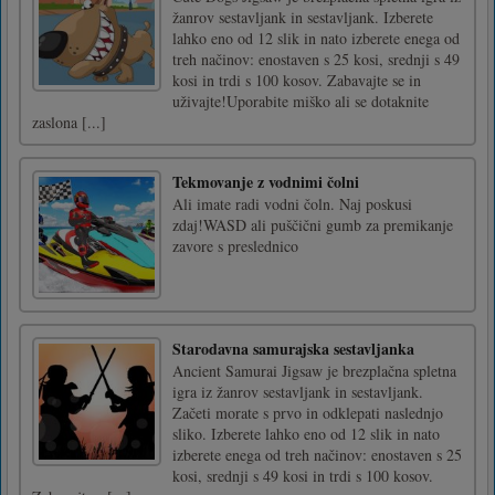
žanrov sestavljank in sestavljank. Izberete
lahko eno od 12 slik in nato izberete enega od
treh načinov: enostaven s 25 kosi, srednji s 49
kosi in trdi s 100 kosov. Zabavajte se in
uživajte!Uporabite miško ali se dotaknite
zaslona [...]
Tekmovanje z vodnimi čolni
Ali imate radi vodni čoln. Naj poskusi
zdaj!WASD ali puščični gumb za premikanje
zavore s preslednico
Starodavna samurajska sestavljanka
Ancient Samurai Jigsaw je brezplačna spletna
igra iz žanrov sestavljank in sestavljank.
Začeti morate s prvo in odklepati naslednjo
sliko. Izberete lahko eno od 12 slik in nato
izberete enega od treh načinov: enostaven s 25
kosi, srednji s 49 kosi in trdi s 100 kosov.