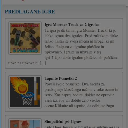
PREDLAGANE IGRE
Igra Monster Truck za 2 igralca
Ta igra je dirkalna igra Monster Truck, ki jo
lahko igrata dva igralca. Pred začetkom dirke
lahko nastavite svoja imena in kroge, ki jih
želite. Podpora za igralne ploščice in
tipkovnico. Igrajte in uživajte v tej
igri!!!Uporabite igralno ploščico ali puščične
tipke na tipkovnici [...]
Tapnite Posnetki 2
Posuši svoje posnetke! Dva načina za
predvajanje klasičnega načina visoke ocene in
izziv. Kar naprej bodite, dokler ne opravite
vseh izzivov ali dobite zelo visoke
ocene.Kliknite ali tapnite, da odbijete žogo
Simpatični psi Jigsaw
Cute Dogs Jigsaw je brezplačna spletna igra iz