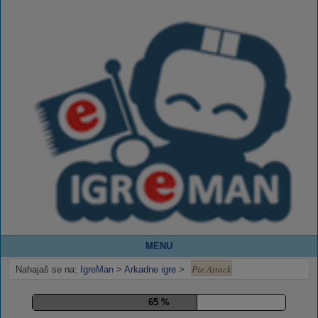
MENU
Pie Attack
Nahajaš se na:
IgreMan
>
Arkadne igre
>
70 %