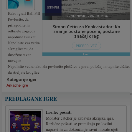
Kako igrati Ball Fill
Povlecite, da
prilagodite in
odbijete žoge, da
napolnite Bucket.
Napolnite vsa vedra
s kroglicami, da
dosežete raven
navzgor
Napolnite vedra tako, da povlecite ploščico v pravi položaj in tapnite držite,
da streljate kroglice
Kategorije iger
Arkadne igre
PREDLAGANE IGRE
Lovilec pošasti
Monster catcher je zabavna akcijska igra.
Različne pošasti se premikajo po lovilni
napravi in za dokončanje ravni morate ujeti