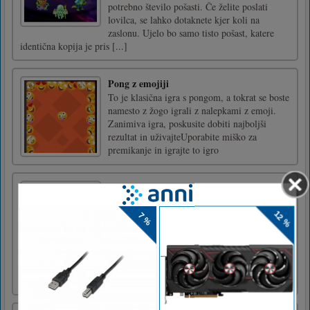
potrebno število pošasti. Če želite poslati
lovilca, se lahko dotaknete kjer koli na
zaslonu. Ujelo bo samo tisto pošast, katere
identična kopija je pris [...]
Pong z emojiji
To je klasična igra s pongom, a tokrat se boste
namesto z žogo igrali z nalepkami z emoji.
Zanimiva igra, poskusite dobiti najboljši
rezultat in uživajteUporabite miško za
premikanje in igrajte to igro
Puppy Blast
Puppy Blast je sladka ugankarska
pustolovščina, v kateri se lahko dotaknete
katerega koli nabora kock ujemajočih se barv
ter jih vse poskočite in razstrelite. Več kock
ko vam uspe razstreliti hkrati, več nagrad in
točk boste zbrali. Torej, ne glede na to, ali
iščete možgansko uga [...]