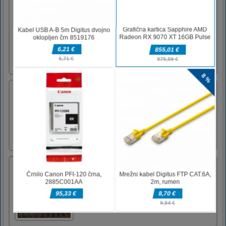
Crazy Among Us Jigsaw
Ugankarska igra likov Among Us je z vami.
Ti liki so nori! Čim prej združite dele, da
vidite like z različnimi kostumi. Igrate lahko
na ravni, ki jo želite, tako da izberete
"Lahko", "Srednje", "Težko". Zabavaj
se!Kontrole igre LEVI KLIK
Paket zdravnikov Acorn Birdy
Pridružite se veliki dogodivščini dr. Acorna,
rešiti morate uganke in poiskati skrite tablete,
da bi zdravili ptice in se vrnili domov.Za
igranje uporabite miško
Odkrijte starodavni Rim
Odkrijte starodavni Rim v 17 ravneh v tej igri
Mahjong in Razlika.