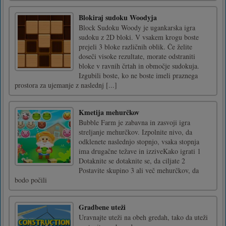
Blokiraj sudoku Woodyja
Block Sudoku Woody je ugankarska igra
sudoku z 2D bloki. V vsakem krogu boste
prejeli 3 bloke različnih oblik. Če želite
doseči visoke rezultate, morate odstraniti
bloke v ravnih črtah in območje sudokuja.
Izgubili boste, ko ne boste imeli praznega
prostora za ujemanje z naslednj [...]
Kmetija mehurčkov
Bubble Farm je zabavna in zasvoji igra
streljanje mehurčkov. Izpolnite nivo, da
odklenete naslednjo stopnjo, vsaka stopnja
ima drugačne težave in izziveKako igrati 1
Dotaknite se dotaknite se, da ciljate 2
Postavite skupino 3 ali več mehurčkov, da
bodo počili
Gradbene uteži
Uravnajte uteži na obeh gredah, tako da uteži