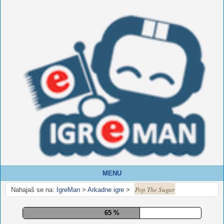
MENU
Pop The Sugar
Nahajaš se na:
IgreMan
>
Arkadne igre
>
71 %