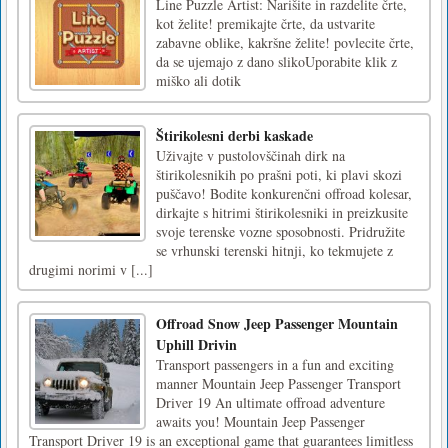
Line Puzzle Artist: Narišite in razdelite črte,
kot želite! premikajte črte, da ustvarite
zabavne oblike, kakršne želite! povlecite črte,
da se ujemajo z dano slikoUporabite klik z
miško ali dotik
Štirikolesni derbi kaskade
Uživajte v pustolovščinah dirk na
štirikolesnikih po prašni poti, ki plavi skozi
puščavo! Bodite konkurenčni offroad kolesar,
dirkajte s hitrimi štirikolesniki in preizkusite
svoje terenske vozne sposobnosti. Pridružite
se vrhunski terenski hitnji, ko tekmujete z
drugimi norimi v [...]
Offroad Snow Jeep Passenger Mountain
Uphill Drivin
Transport passengers in a fun and exciting
manner Mountain Jeep Passenger Transport
Driver 19 An ultimate offroad adventure
awaits you! Mountain Jeep Passenger
Transport Driver 19 is an exceptional game that guarantees limitless