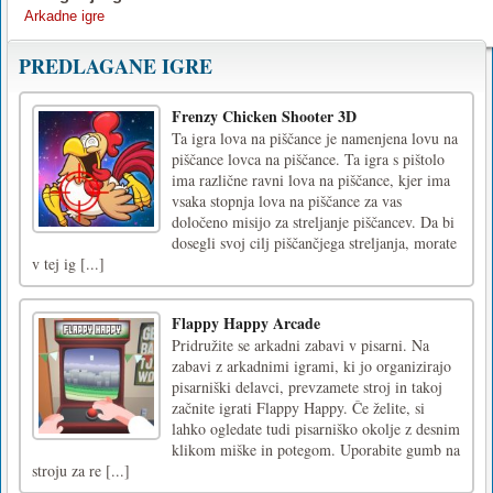
Arkadne igre
PREDLAGANE IGRE
Frenzy Chicken Shooter 3D
Ta igra lova na piščance je namenjena lovu na
piščance lovca na piščance. Ta igra s pištolo
ima različne ravni lova na piščance, kjer ima
vsaka stopnja lova na piščance za vas
določeno misijo za streljanje piščancev. Da bi
dosegli svoj cilj piščančjega streljanja, morate
v tej ig [...]
Flappy Happy Arcade
Pridružite se arkadni zabavi v pisarni. Na
zabavi z arkadnimi igrami, ki jo organizirajo
pisarniški delavci, prevzamete stroj in takoj
začnite igrati Flappy Happy. Če želite, si
lahko ogledate tudi pisarniško okolje z desnim
klikom miške in potegom. Uporabite gumb na
stroju za re [...]