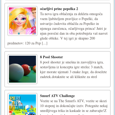
očarljivi princ pepelka 2
Ta nova igra oblačenja za dekleta omogoča
vsem ljubiteljem pravljice o Pepelki, da
ustvarijo čudovita oblačila za Pepelko in
njenega zaročenca, očarljivega princa! Jutri je
njun poročni dan in oba potrebujeta vaš nasvet
glede obleke. V tej igri je skupno 200
predmetov: 120 za Pep [...]
8 Pool Shooter
8 pool shooter je smešna in zasvojljiva igra,
sestavljena iz koncepta igre strelec 3 match,
kjer morate ujemati 3 enake žoge, da dosežete
zadetek.dotaknite se ali kliknite za strel
Smurf ATV Challenge
Vozite se na The Smurfs ATV, vozite se skozi
10 stopenj in dokončajte izziv. Potegnite nekaj
smrdljivega trika in kaskade in se zabavajte!Z