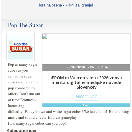
Igra naložena - klikni za igranje!
Pop The Sugar
Pop as many sugar
cubes as you
can.Some sugar
cubes are harder to
pop compared to
others. Don’t run out
of time!Features:-
Increasing
difficulty- Fancy brown and white sugar cubes? We have both!- Entertaining
music and sound effects- Endless gameplay
How many sugar cubes can you pop?
Kategorije iger