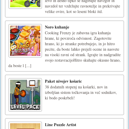
levo in desno tipko se nagibajte navzgor in
navzdol ter vzdržujte ravnotežje in prekrivajte
velike ovire, kot so leseni bloki itd.
Noro kuhanje
Cooking Frenzy je zabavna igra kuhanja
hrane, ki povzroča odvisnost. Zagotovite
hrano, ki jo stranke potrebujejo, in jo hitro
pecite, da boste lahko prejeli ocene in nasvete
na visoki ravni od strank. Igrajte in nadgradite
svojo restavracijoHitro skuhajte okusno hrano,
da boste l [...]
Paket nivojev košaric
38 dodatnih stopenj na košarki, nov in
izboljšan sistem točkovanja in več sodnikov,
ki bodo poskrbeli!
Line Puzzle Artist