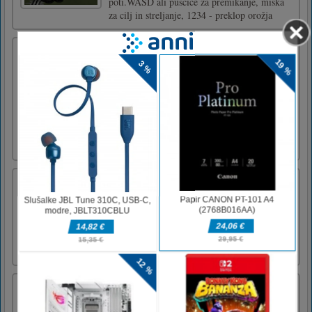
poti.WASD ali puščice za premikanje, miška
za cilj in streljanje, 1234 - preklop orožja
Igra Asmr Rezanje
Asmr Slicing Game je ugankarska igra ASMR
za rezanje predmetov za dekleta in otroke. Od
priloženih predmetov morate razrezati več
delov. Lahko preizkusite nekaj nožev iz
oglasov. Čaka vas 12 kož noža, ki jih
odklenete z zlatimi kovanci. Preskusite lahko
tudi naključno iz oglasov, [...]
Otrok čarovnice 3
Zgodba se konča. Poiščite razlike in ugotovite
resnico.Kliknite na razlike.
Projektna preobrazba
Ste pripravljeni narediti model za modno