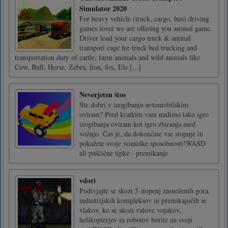
Simulator 2020
For heavy vehicle (truck, cargo, bus) driving
games lover we are offering you animal game.
Driver load your cargo truck & animal
transport cage for truck bed trucking and
transportation duty of cattle, farm animals and wild animals like
Cow, Bull, Horse, Zebra, lion, fox, Ele [...]
Neverjeten štos
Ste dobri v izogibanju avtomobilskim
oviram? Pred kratkim vam nudimo tako igro
izogibanja oviram kot igro zbiranja med
vožnjo. Čas je, da dokončate vse stopnje in
pokažete svoje vozniške sposobnosti!WASD
ali puščične tipke - premikanje
vdori
Podivjajte se skozi 5 stopenj zasneženih gora,
industrijskih kompleksov in premikajočih se
vlakov, ko se skozi valove vojakov,
helikopterjev in robotov borite na svoji