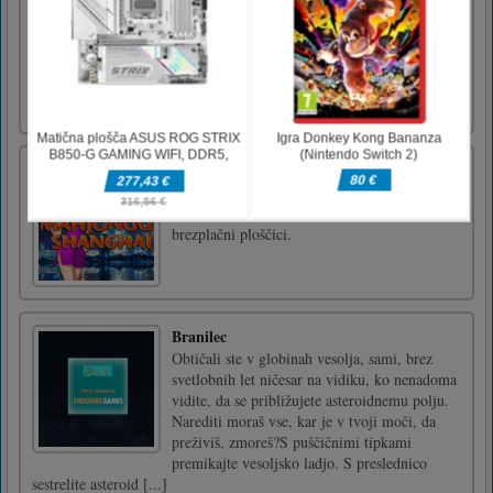
snemanje? Izbrati morate njena oblačila, lase
in ozadje fotografije. Nato lahko okrasite
fotografijo in vidite rezultate glasovanja. V
glasovanju se boste pomerili s tremi
nasprotniki, izbrati morate najboljše, da boste
prvi.Igra z miško [...]
Mahjongg Shanghai
Igra Mahjongg Solitaire v 2D ali 3D. Za
odstranitev ploščic združite dve enaki
brezplačni ploščici.
Branilec
Obtičali ste v globinah vesolja, sami, brez
svetlobnih let ničesar na vidiku, ko nenadoma
vidite, da se približujete asteroidnemu polju.
Narediti moraš vse, kar je v tvoji moči, da
preživiš, zmoreš?S puščičnimi tipkami
premikajte vesoljsko ladjo. S preslednico
sestrelite asteroid [...]