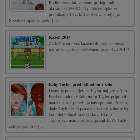
Bodite previdni, za vami pridejo tudi
okostnjaki.WASD ali puščične tipke za
premikanje Levi klik miške za streljanje
Številčne tipke za prekl [...]
Kazen 2014
Zaslužite čim več kazenskih točk, da boste
tokrat zmagali na svetovnem prvenstvu 2014!
Baby Taylor pred odhodom v šolo
Danes je ponedeljek in Taylor naj gre v šolo.
Pred odhodom v šolo mora Taylor pripraviti
marsikaj, kar potrebuje našo pomoč. Prosim,
dajte Taylor lepo pričesko, nato ji izberite lep
komplet oblačil in dodatkov. Hkrati
Taylorjeva mama pripravlja zajtrk. Za Taylor
želi pripraviti o [...]