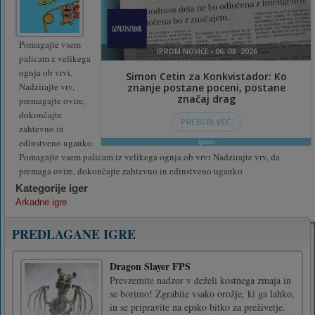
Pomagajte vsem
palicam z velikega
ognja ob vrvi.
Nadzirajte vrv,
premagajte ovire,
dokončajte
zahtevno in
edinstveno uganko.
Pomagajte vsem palicam iz velikega ognja ob vrvi Nadzirajte vrv, da
premaga ovire, dokončajte zahtevno in edinstveno uganko
Kategorije iger
Arkadne igre
PREDLAGANE IGRE
Dragon Slayer FPS
Prevzemite nadzor v deželi kostnega zmaja in
se borimo! Zgrabite vsako orožje, ki ga lahko,
in se pripravite na epsko bitko za preživetje.