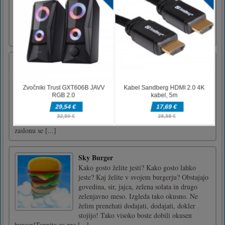
to enjoy the fun of it. Swap adjacent tiles,
make the line of at least three candies of the
same color and remove them from the
field.Match 3 or more iden [...]
Vozi previdno
Vozite svoj avto tako, da se premikate levo in
desno brez trkov. imate lahko 5 zrušitev. Ko
igrate, zbirajte kovance na cesti za svoj
rezultat. Na zaslonu se lahko dotaknete levo in
desno ali puščične tipke levo in desno na
tipkovnici ali igralni ploščici. Uživajte!Na
zaslonu se [...]
Sky Burger
Kako gosto želite jesti? Kako gosto lahko
jeste? Kaj želite v svojem burgerju? Obstajajo
govedina, sir, jajca, zelena solata in drugo
zelenjavno meso. Izgleda tako okusno. Ne
želim prenehati dodajati, dodajati, dokler
stojijo! Tako visoko boste dobili okusen
burger!Tapnite za pre [...]