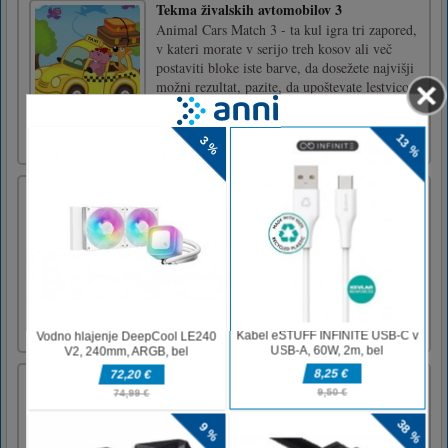
Tekma živalskih avtomobilov 3
Animal Cars Match 3 - ta kul igra tri zapored,
v kateri morate v serijo treh kosov ali več
postaviti bloke iste barve, da dosežete najvišji
možni rezultat, pazite, da upoštevate lestvico
na levi ne pade prenizko, sicer bo igre konec.
Uživajte v igri!Z miško igrajte igro ali se do
[...]
Tim Adventure
Naš mladi kolesar Tim potrebuje vaše
vodniške napotke, da bi zaključil svojo veliko
vožnjo z motornimi kolesi. Skočite na
motocikel in začnite zbirati zvezde, ko se
vozite po portalih, da dobite novo kolo in
skačete po hribih, da si zaslužite nekaj točk.
Vozite previdno in srečno [...]
Game Candy love match
Candy love are greeting you in our new
terrific match 3 puzzle. Help the angel
complete the level. You can use your free time