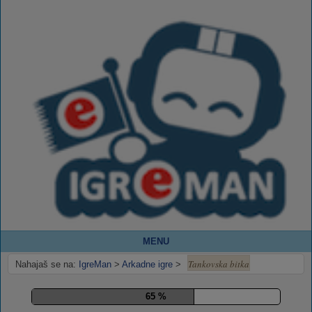
MENU
Tankovska bitka
Nahajaš se na:
IgreMan
>
Arkadne igre
>
71 %