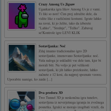
Crazy Among Us Jigsaw
Ugankarska igra likov Among Us je z vami.
Ti liki so nori! Čim prej združite dele, da
vidite like z različnimi kostumi. Igrate lahko
na ravni, ki jo želite, tako da izberete
"Lahko", "Srednje", "Težko". Zabavaj
se!Kontrole igre LEVI KLIK
Sestavljanka: Noč
Zdaj imamo tradicionalno igro 2D
sestavljanke, imenovano Sestavljanka: noč.
Vaša naloga je uskladiti vse dele tam, kjer bi
morali biti. Na voljo je pet velikosti
sestavljank, ki jih lahko preizkusite, lahko
začnete z 12 kosi, da najprej spoznate vzorec.
Uporabite namige, ko zaide [...]
Dva predora 3D
Two Tunnel 3D je neskončna igra tunelov,
sestavljena iz neverjetnega igranja in zvočnega
posnetka. Igralci se morajo izogibati vrzeli, da