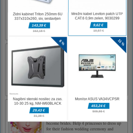
Teče ovce
Neskončna igra, polna različnih ovir, bo vaš
lik, ki teče po skrivnostni gozdni poti,
neskončno.Za premikanje ovc uporabite
miško ali puščice
My Sweet Adventure
You're this weird looking alien with an
astronaut bubble glasshead.Long story short,
you fell into candy land. Collect coins, avoid
monsters, spikes and bats along the way. Jump
around platforms to get to the exit. Optimize
your movement to collect the maximum
amount of coins.Oh, [...]
Wedding Dress Up – Bride makeover
Princesses are very happy today because it's
their wedding day! Very soon they will
become brides. Help 4 princesses to dress up
for their fashion wedding ceremony and