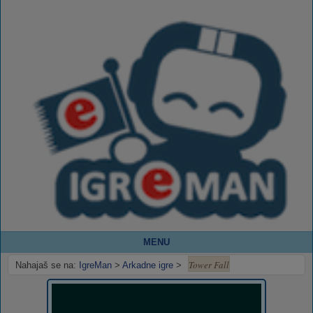
MENU
Tower Fall
Nahajaš se na:
IgreMan
>
Arkadne igre
>