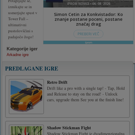
Potapljajte se,
izmikajte se in
usmerjajte spust v
Tower Fall –
ultimativni
pustolovščini s
padajočo žogo!
Kategorije iger
Arkadne igre
PREDLAGANE IGRE
Retro Drift
Drift like a pro with a single tap! - Tap, Hold
and Release to stay on the road! - Unlock
cars, upgrade them See you at the finish line!
Shadow Stickman Fight
Shadow Stickman Fight je dvodimenzionalna