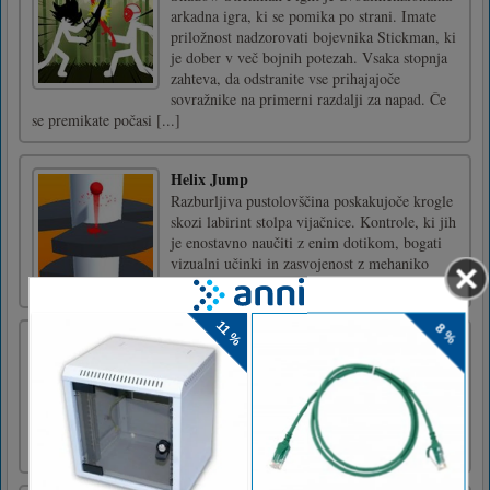
arkadna igra, ki se pomika po strani. Imate
priložnost nadzorovati bojevnika Stickman, ki
je dober v več bojnih potezah. Vsaka stopnja
zahteva, da odstranite vse prihajajoče
sovražnike na primerni razdalji za napad. Če
se premikate počasi [...]
Helix Jump
Razburljiva pustolovščina poskakujoče krogle
skozi labirint stolpa vijačnice. Kontrole, ki jih
je enostavno naučiti z enim dotikom, bogati
vizualni učinki in zasvojenost z mehaniko
igranjaNadzoruje miško
Moto X3M
Pojdite na svoje motorno kolo in poskusite v
tem akcijskem kaskaderskem dirkaču čim
hitreje premagati 25 zahtevnih stopenj!