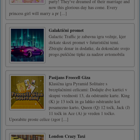
party! They've dreamed of their marriage and
now this glorious day has come. Every
princess girl will marry a pr [...]
Galaktični promet
Galactic Traffic je zabavna igra vožnje, kjer
dirkate skozi promet v futuristični temi.
Zbirajte denar in dodatke, da dokončate svojo
progo.puščične tipke za nadzor avtomobila
Pasijans Freecell Giza
Klasična igra Pyramid Solitaire s
brezplačnimi celicami: Dodajte dve kartici v
skupni vrednosti 13, da odstranite karte. King
(K) je 13 točk in ga lahko odstranite kot
posamezno karto, Queen (Q) 12 točk, Jack (J)
11 točk in Ace (A) je vreden 1 točko.
Uporabite proste celice (zgor [...]
London Crazy Taxi