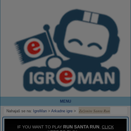
MENU
Zaženite Santa Run
Nahajaš se na:
IgreMan
>
Arkadne igre
>