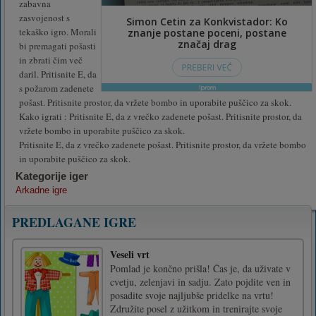
zabavna
zasvojenost s
tekaško igro. Morali
bi premagati pošasti
in zbrati čim več
daril. Pritisnite E, da
s požarom zadenete
pošast. Pritisnite prostor, da vržete bombo in uporabite puščico za skok.
Kako igrati : Pritisnite E, da z vrečko zadenete pošast. Pritisnite prostor, da
vržete bombo in uporabite puščico za skok.
Pritisnite E, da z vrečko zadenete pošast. Pritisnite prostor, da vržete bombo
in uporabite puščico za skok.
Kategorije iger
Arkadne igre
PREDLAGANE IGRE
Veseli vrt
Pomlad je končno prišla! Čas je, da uživate v
cvetju, zelenjavi in sadju. Zato pojdite ven in
posadite svoje najljubše pridelke na vrtu!
Združite posel z užitkom in trenirajte svoje