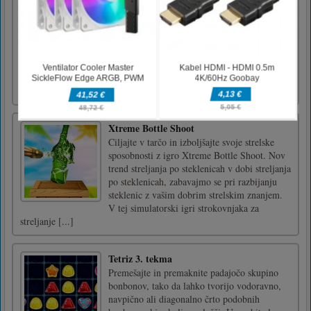
Brain Puzzle: Tricky Choices je možganska
uganka. Uporabite svoje domiselne možgane,
da rešite vse zapletene možganske uganke,
poiščite pravo zgodbo in nato prestopite
raven.Na računalniku kliknite ali povlecite
ciljne predmete za predvajanje. Na mobilnem
telefonu kliknite ali po [...]
Xtreme Bottle Shoot
Ciljajte v tarčo in izboljšajte svoje strelske
sposobnosti z igro Xtreme Bottle Shoot. Nov
trend streljanja po steklenicah v dobi streljanja
po steklenicah, zabavajmo se pri razbijanju
steklenic z vašim dobrim strelskim znanjem.
V tej simulatorski igri strokovnjaka za
streljanje [...]
Tetriz 3. tekma
Premešajte in premaknite padajočo skupino
bonbonov, tako da lahko tvorijo vodoravno,
navpično ali diagonalno črto podobnih