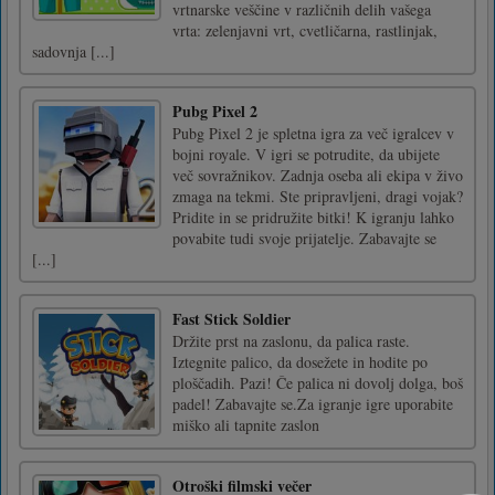
vrtnarske veščine v različnih delih vašega
vrta: zelenjavni vrt, cvetličarna, rastlinjak,
sadovnja [...]
Pubg Pixel 2
Pubg Pixel 2 je spletna igra za več igralcev v
bojni royale. V igri se potrudite, da ubijete
več sovražnikov. Zadnja oseba ali ekipa v živo
zmaga na tekmi. Ste pripravljeni, dragi vojak?
Pridite in se pridružite bitki! K igranju lahko
povabite tudi svoje prijatelje. Zabavajte se
[...]
Fast Stick Soldier
Držite prst na zaslonu, da palica raste.
Iztegnite palico, da dosežete in hodite po
ploščadih. Pazi! Če palica ni dovolj dolga, boš
padel! Zabavajte se.Za igranje igre uporabite
miško ali tapnite zaslon
Otroški filmski večer