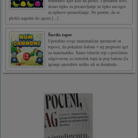
bonbonov kjer koli na plošči. Uporabite levo,
desno tipko za prestavljanje in tipko navzgor
za njihovo premeščanje. Ne pustite, da se
plošča napolni do zgorn [...]
Število topov
Uporabite svoje matematične spretnosti in
topove, da pokažete balone v tej preprosti igri
za matematiko. Samo izberite top s pravilnim
odgovorom za izstrelek topa in pop balone.Za
igranje uporabite miško ali se dotaknite.