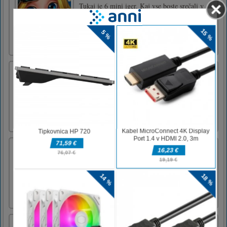
Tukaj je 6 mini iger. Kaj vse boste srečali v
kino centru in katero hrano lahko kupite.
Upam, da se boste lahko zabavali.Miško ali
tapnite za igranje
DOP Draw One Part
Fill in the incomplete figure and restore it to a
complete picture.Tap to draw.
Ubij to
Vi ste pogumni vohun, vaše ciljne naloge so
nevarni agenti in imajo pištole, vse morate
pobiti, pazite, ne ustrelite nedolžnih
pešcev.Premaknite se za cilj in tapnite za strel
Možganska uganka: Zapletene izbire