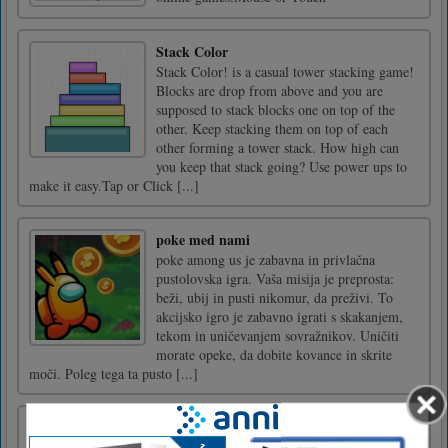
Stack Color
Stack Color! is a casual tower stacking game!
Blocks are drop from above and you are
supposed to stack blocks one on top of the
other. Keep stacking them on top of each
other forming a tower stack. How high can
you keep that stack going? Use power ups to
make it easy.Tap or Click [...]
poke med nami
poke among us je zabavna in privlačna
pustolovska igra. Vaša misija je preprosta:
beži, ubij in pusti nikomur, da preživi. To
akcijsko igro je zabavno igrati s skakanjem,
tekom in uničevanjem sovražnikov. Uničiti
morate opeke, da dobite kovance in skrite
moči. Poleg tega ta pusto [...]
Ujemanje velikonočnega jajca
Poskusite najti skrita velikonočna jajca iz kart.