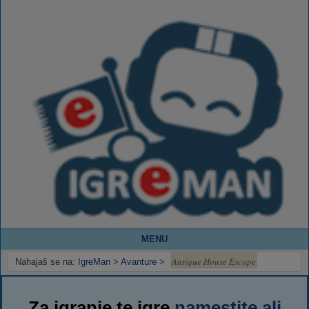
MENU
Antique House Escape
Nahajaš se na:
IgreMan
>
Avanture
>
Za igranje te igre
namestite ali