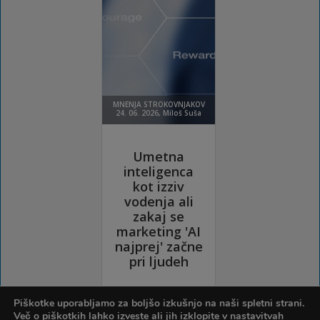
Piškotke uporabljamo za boljšo izkušnjo na naši spletni strani.
Več o piškotkih lahko izveste ali jih izklopite v
nastavitvah