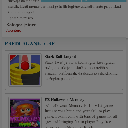
skrivajo na različnih
mestih, iskati morate vse namige in jih logično uskladiti, nato pa poiskati
kodo in pobegniti.
uporabite miško
Kategorije iger
Avanture
PREDLAGANE IGRE
Stack Ball Legend
Stack Twist je 3D arkadna igra, kjer igralci
razbijajo, trkajo in skačejo po vrtečih se
vijačnih platformah, da dosežejo cilj.Kliknite,
da žogica pade dol
FZ Halloween Memory
FZ Halloween Memory is -HTML5 games.
Just use your brain and your skill to play
game. Foxzin.com with tons of games for all
ages and bringing fun to player Play free
online games.Mouse or Touch