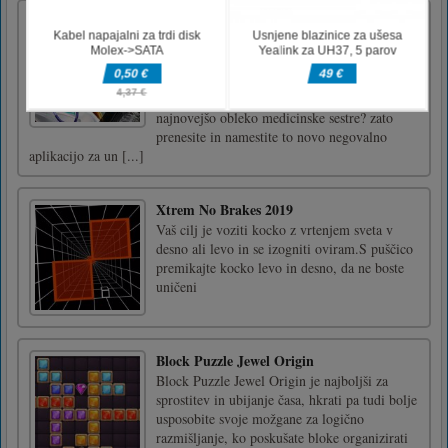
Medicinska sestra Obleci Bolnišnica
Medicinska sestra se obleci! Igra za dekleta, to
je najboljša igra oblačenja medicinskih sester
za dekleta. če ste dekle in imate radi
medicinsko sestro, se oblačite in radi igrate
najnovejšo obleko medicinske sestre? zato
prenesite in namestite to novo negovalno
aplikacijo za un [...]
Xtrem No Brakes 2019
Vaš cilj je voziti kocko z vrtenjem sveta v
desno ali levo in se izogniti oviram.S puščico
premikajte kocko levo in desno, da ne boste
uničeni
Block Puzzle Jewel Origin
Block Puzzle Jewel Origin je najboljši za
sprostitev in ubijanje časa, hkrati pa tudi bolje
usposobite svoje možgane za logično
razmišljanje, ko poskušate bloke organizirati