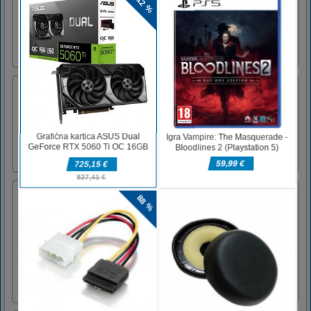
Uživajte v ujemanju s kartami in poglejmo,
koliko kartic si lahko preprosto zapomnite.Za
nadzor uporabite miško
StickMan Jump Fun
Stickman Jump Fun je zabavna zasvojljiva
spretnostna igra, ki vam pomaga sprostiti se
po delu ali učenju.Levi gumb miške - skočite
na stickmana
Stunt Car Challenge 3
Car Stunt 3D Game is an extreme car racing
game that gives racers the best fast and
furious speedway experience. You are joining
in races against time and don’t forget that time
waits for no one. Ramp your car up to feel the
speed and score as many Grand Prix wins as
possible.Ple [...]