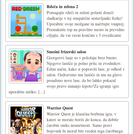
Rdeča in zelena 2
Pomagajte rdeči in zeleni pošasti doseči
sladkarije v tej simpatični sestavljanki fizike!
Uporabite svoje možgane in načrtujte vnaprej.
Premaknite top na pravilno mesto in previdno
ciljajte, da vse ravni končate s 3 zvezdicami.
Smešni frizerski salon
Georgeovi lasje so v položaju brez bueno.
Njegovo lasišče je polno pršic in zvodnikov.
Edini način, kako si popraviti lase, je odhod v
salon. Ozdravimo mu lasišče in mu na glavo
posadimo nove lase, da bo lahko pokazal
svojo pravo zunanjo lepoto!Za igranje igre
uporabite miško. [...]
Warrior Quest
Warrior Quest je klasična borbena igra, v
kateri se morate boriti do konca, da dobite
čarobni oniks nesmrtnosti. Samo pravi
bojevnik bi moral biti vreden tega čarobnega