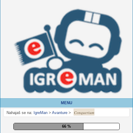
MENU
Conquerium
Nahajaš se na:
IgreMan
>
Avanture
>
71 %