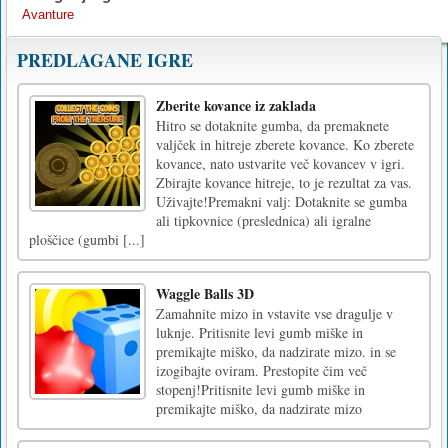
Avanture
PREDLAGANE IGRE
Zberite kovance iz zaklada
Hitro se dotaknite gumba, da premaknete
valjček in hitreje zberete kovance. Ko zberete
kovance, nato ustvarite več kovancev v igri.
Zbirajte kovance hitreje, to je rezultat za vas.
Uživajte!Premakni valj: Dotaknite se gumba
ali tipkovnice (preslednica) ali igralne
ploščice (gumbi [...]
Waggle Balls 3D
Zamahnite mizo in vstavite vse dragulje v
luknje. Pritisnite levi gumb miške in
premikajte miško, da nadzirate mizo. in se
izogibajte oviram. Prestopite čim več
stopenj!Pritisnite levi gumb miške in
premikajte miško, da nadzirate mizo