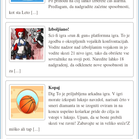
Po prihodu na cilj lahko izberete čas alarma.
Predlagam, da nadgradite začetne sposobnosti,
kot sta Leto [...]
Izboljšano!
Sci-fi igra »run & gun« platformna igra. To je
zgodba o okrepljenih vojaških konfrontacijah.
Vodite nadzor nad izboljšanim vojakom in jo
vodite skozi 21 nivo igre, tako da obrišete vse
sovražnike na svoji poti. Naredite lahko 18
nadgradenj, da odklenete nove sposobnosti in
za [...]
Kopaj
Dig To je priljubljena arkadna igra. V igri
morate izkopati luknjo navzdol, narisati črto v
smeri diamanta in se izogniti oviram in na
koncu uspešno košarkar pride do cilja in
vstopi v luknjo. Upam, da se boste prebili
skozi vse ravni! Zabavajte se in veliko sreče!Z
miško ali tap [...]