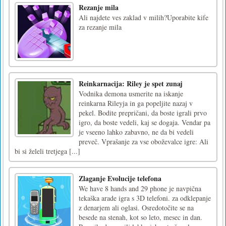
Rezanje mila
Ali najdete ves zaklad v milih?Uporabite kife
za rezanje mila
Reinkarnacija: Riley je spet zunaj
Vodnika demona usmerite na iskanje
reinkarna Rileyja in ga popeljite nazaj v
pekel. Bodite prepričani, da boste igrali prvo
igro, da boste vedeli, kaj se dogaja. Vendar pa
je vseeno lahko zabavno, ne da bi vedeli
preveč. Vprašanje za vse oboževalce igre: Ali
bi si želeli tretjega [...]
Zlaganje Evolucije telefona
We have 8 hands and 29 phone je navpična
tekaška arade igra s 3D telefoni. za odklepanje
z denarjem ali oglasi. Osredotočite se na
besede na stenah, kot so leto, mesec in dan.