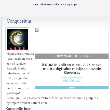
Igra naložena - klikni za igranje!
Conquerium
Za
igranje
te
igre
namestite
Najnovejša strateška
igra v realnem času
ali
za več igralcev
vklopite
Berzerk Studio.
Izberite eno od 4
Flash
.
dirk, nadgradite
svoje najljubše
enote in osvojite
galaksijo!
Kako igrati: -S puščice za vrstice.-Številke za izbiro enot in podpor. v
zgornjem desnem kotu zaslona!
Kategorije iger