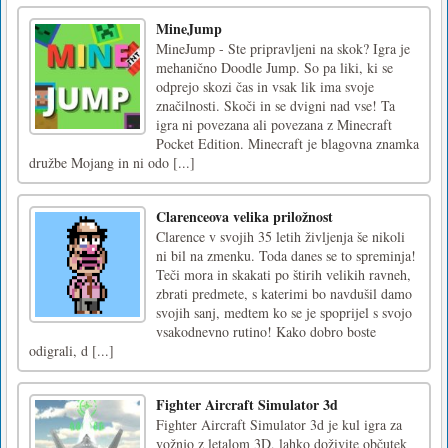
MineJump
MineJump - Ste pripravljeni na skok? Igra je
mehanično Doodle Jump. So pa liki, ki se
odprejo skozi čas in vsak lik ima svoje
značilnosti. Skoči in se dvigni nad vse! Ta
igra ni povezana ali povezana z Minecraft
Pocket Edition. Minecraft je blagovna znamka
družbe Mojang in ni odo [...]
Clarenceova velika priložnost
Clarence v svojih 35 letih življenja še nikoli
ni bil na zmenku. Toda danes se to spreminja!
Teči mora in skakati po štirih velikih ravneh,
zbrati predmete, s katerimi bo navdušil damo
svojih sanj, medtem ko se je spoprijel s svojo
vsakodnevno rutino! Kako dobro boste
odigrali, d [...]
Fighter Aircraft Simulator 3d
Fighter Aircraft Simulator 3d je kul igra za
vožnjo z letalom 3D, lahko doživite občutek