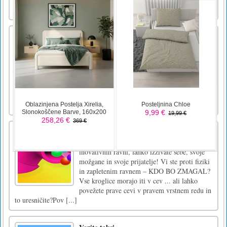
oglasa, levi klik m [...]
Bear Hunter Shooting King
Vrnite se v divjino v najbolj vizualno
osupljivem simulatorju lova FPS v sistemu
Android! Potujte od pacifiškega severozahoda
Severne Amerike do savane v osrednji Afriki
na epskem popotovanju, da boste lovili
najbolj eksotične živali na svetu!
POPOLNOMA NOV KLUB HUNTS! Pridružite [...]
Popolna cev
V tej igri, polni zadovoljive grafike in
inovativnih ravni, lahko izzivate sebe, svoje
možgane in svoje prijatelje! Vi ste proti fiziki
in zapletenim ravnem – KDO BO ZMAGAL?
Vse kroglice morajo iti v cev ... ali lahko
povežete prave cevi v pravem vrstnem redu in
to uresničite?Pov [...]