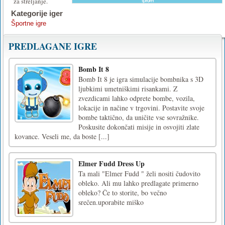
za streljanje.
Kategorije iger
Športne igre
PREDLAGANE IGRE
Bomb It 8
Bomb It 8 je igra simulacije bombnika s 3D
ljubkimi umetniškimi risankami. Z
zvezdicami lahko odprete bombe, vozila,
lokacije in načine v trgovini. Postavite svoje
bombe taktično, da uničite vse sovražnike.
Poskusite dokončati misije in osvojiti zlate
kovance. Veseli me, da boste [...]
Elmer Fudd Dress Up
Ta mali "Elmer Fudd " želi nositi čudovito
obleko. Ali mu lahko predlagate primerno
obleko? Če to storite, bo večno
srečen.uporabite miško