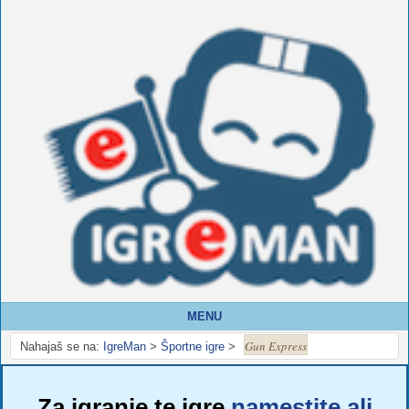
MENU
Gun Express
Nahajaš se na:
IgreMan
>
Športne igre
>
Za igranje te igre
namestite ali