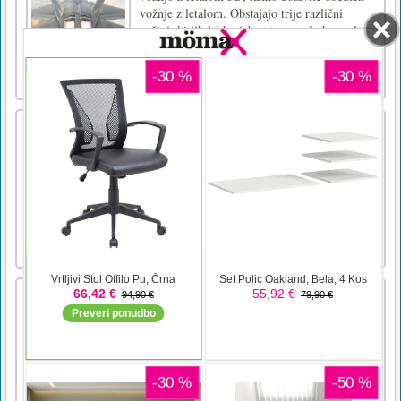
vožnje z letalom. Obstajajo trije različni
načini, ki jih lahko izberete na začetku, vzlet,
na nebu in pristanek. V drugačnem načinu
morate končati drugačno nalogo, veliko sreče
v tej igri!W [...]
MoneySeize
Izjava o omejitvi odgovornosti: Ta igra je zelo
težka.Sir Reginald MoneySeize II, Esq.
morate zbrati kovance za financiranje gradnje
najvišjega stolpa na svetu! Skočite po stopnjah
od preprostih do smešno težavnih v iskanju
vseh 1010 kovancev. Uporabite svoj skok,
dvojni skok, sk [...]
Tonball
Poskusite doseči cilj, preden zmanjka časa.
Težo prilagodite s pritiskom miške. Ne
pozabite, da najtežja teža vrže žogo najbolj
oddaljeno. Poskusite, da žogo prenesete skozi
lonec, tako da izračunate njegovo težo glede
na razdaljodesno - leva puščica ali tipke