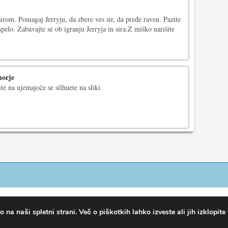
 sirom. Pomagaj Jerryju, da zbere ves sir, da pređe raven. Pazite
spelo. Zabavajte se ob igranju Jerryja in sira.Z miško narišite
morje
ite na ujemajoče se silhuete na sliki.
na naši spletni strani. Več o piškotkih lahko izveste ali jih izklopite