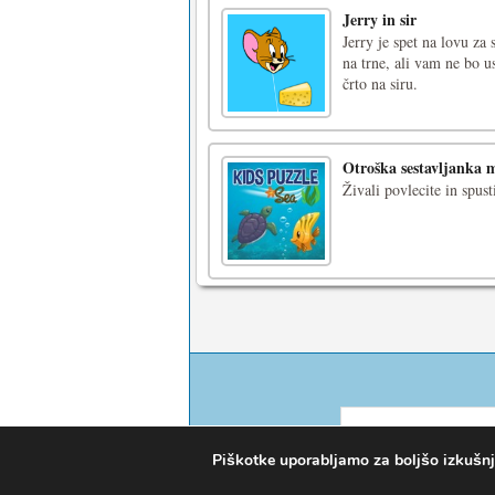
Jerry in sir
Jerry je spet na lovu za
na trne, ali vam ne bo u
črto na siru.
Otroška sestavljanka 
Živali povlecite in spust
Piškotke uporabljamo za boljšo izkušnjo 