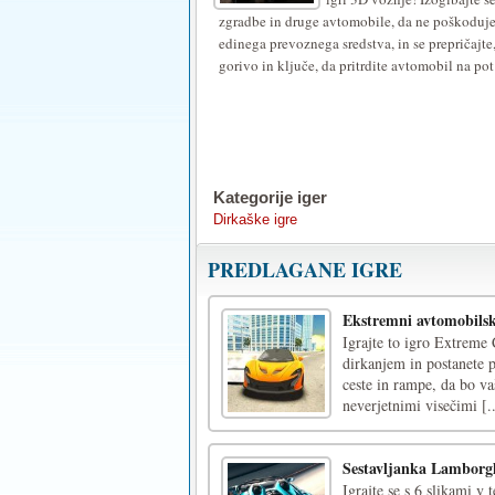
namestite
zgradbe in druge avtomobile, da ne poškoduje
edinega prevoznega sredstva, in se prepričajte
ali
gorivo in ključe, da pritrdite avtomobil na pot
vklopite
Flash
.
Kategorije iger
Dirkaške igre
PREDLAGANE IGRE
Ekstremni avtomobilsk
Igrajte to igro Extreme 
dirkanjem in postanete p
ceste in rampe, da bo va
neverjetnimi visečimi [..
Sestavljanka Lamborgh
Igrajte se s 6 slikami v