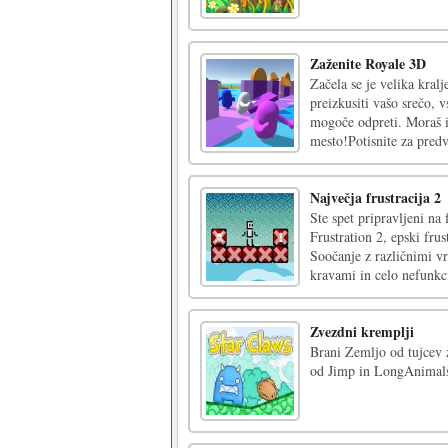
Zaženite Royale 3D
Začela se je velika kra
preizkusiti vašo srečo, v
mogoče odpreti. Moraš it
mesto!Potisnite za predva
Največja frustracija 2
Ste spet pripravljeni n
Frustration 2, epski fru
Soočanje z različnimi vr
kravami in celo nefunkc
Zvezdni kremplji
Brani Zemljo od tujcev 
od Jimp in LongAnimalsKl