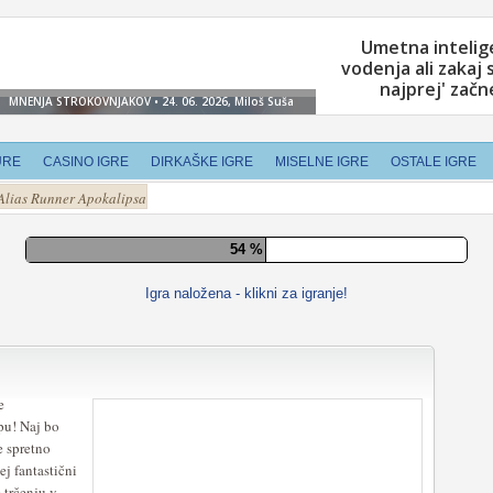
URE
CASINO IGRE
DIRKAŠKE IGRE
MISELNE IGRE
OSTALE IGRE
Alias Runner Apokalipsa
60 %
Igra naložena - klikni za igranje!
e
pu! Naj bo
e spretno
ej fantastični
 trčenju v