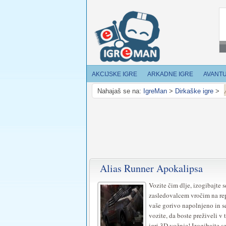
AKCIJSKE IGRE
ARKADNE IGRE
AVANT
Nahajaš se na:
IgreMan
>
Dirkaške igre
>
Alias Runner Apokalipsa
Za
igranje
Vozite čim dlje, izogibajte s
zasledovalcem vročim na re
te
vaše gorivo napolnjeno in s
vozite, da boste preživeli v t
igre
igri 3D vožnje! Izogibajte se