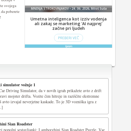
te svojega
, da poberete
!
i simulator vožnje 1
Car Driving Simulator, da v novih igrah prikažete avto z drift
ravi mojster drifta. Vozite čim hitreje in raziščite ekstremne
š avto izvajal neverjetne kaskade. To je 3D vozniška igra z
.]
ini Sian Roadster
 tej popolni sestavljanki: Lamborghini Sian Roadster Puzzle. Vse