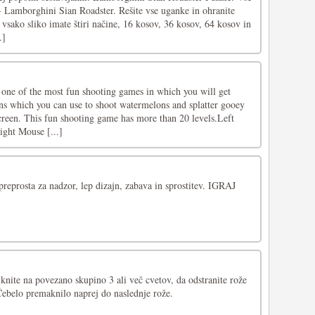
- Lamborghini Sian Roadster. Rešite vse uganke in ohranite
vsako sliko imate štiri načine, 16 kosov, 36 kosov, 64 kosov in
.]
one of the most fun shooting games in which you will get
ns which you can use to shoot watermelons and splatter gooey
screen. This fun shooting game has more than 20 levels.Left
ght Mouse [...]
preprosta za nadzor, lep dizajn, zabava in sprostitev. IGRAJ
knite na povezano skupino 3 ali več cvetov, da odstranite rože
Čebelo premaknilo naprej do naslednje rože.