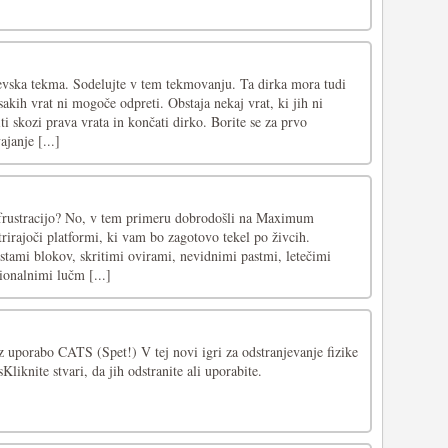
ljevska tekma. Sodelujte v tem tekmovanju. Ta dirka mora tudi
sakih vrat ni mogoče odpreti. Obstaja nekaj vrat, ki jih ni
i skozi prava vrata in končati dirko. Borite se za prvo
janje [...]
a frustracijo? No, v tem primeru dobrodošli na Maximum
strirajoči platformi, ki vam bo zagotovo tekel po živcih.
stami blokov, skritimi ovirami, nevidnimi pastmi, letečimi
ionalnimi lučm [...]
z uporabo CATS (Spet!) V tej novi igri za odstranjevanje fizike
iknite stvari, da jih odstranite ali uporabite.