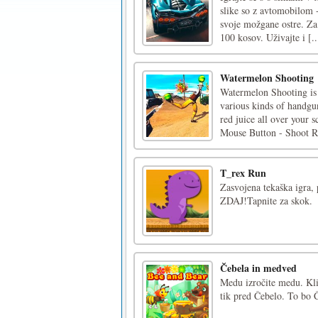
slike so z avtomobilom 
svoje možgane ostre. Za 
100 kosov. Uživajte i [..
Watermelon Shooting
Watermelon Shooting is 
various kinds of handgu
red juice all over your 
Mouse Button - Shoot Ri
T_rex Run
Zasvojena tekaška igra, 
ZDAJ!Tapnite za skok.
Čebela in medved
Medu izročite medu. Kli
tik pred Čebelo. To bo 