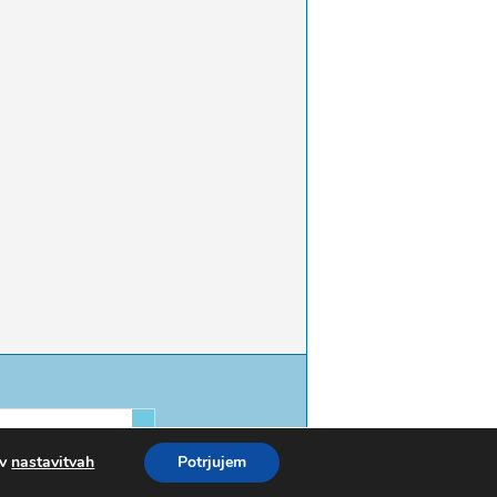
 v
nastavitvah
Potrjujem