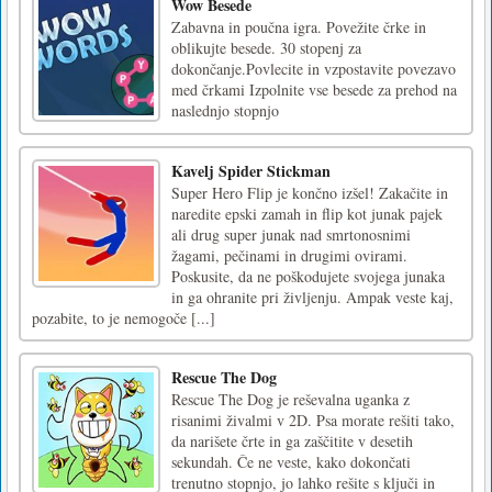
Wow Besede
Zabavna in poučna igra. Povežite črke in
oblikujte besede. 30 stopenj za
dokončanje.Povlecite in vzpostavite povezavo
med črkami Izpolnite vse besede za prehod na
naslednjo stopnjo
Kavelj Spider Stickman
Super Hero Flip je končno izšel! Zakačite in
naredite epski zamah in flip kot junak pajek
ali drug super junak nad smrtonosnimi
žagami, pečinami in drugimi ovirami.
Poskusite, da ne poškodujete svojega junaka
in ga ohranite pri življenju. Ampak veste kaj,
pozabite, to je nemogoče [...]
Rescue The Dog
Rescue The Dog je reševalna uganka z
risanimi živalmi v 2D. Psa morate rešiti tako,
da narišete črte in ga zaščitite v desetih
sekundah. Če ne veste, kako dokončati
trenutno stopnjo, jo lahko rešite s ključi in