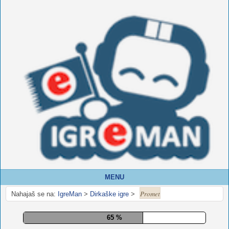
MENU
Promet
Nahajaš se na:
IgreMan
>
Dirkaške igre
>
70 %