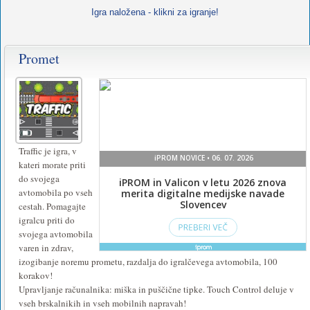
Igra naložena - klikni za igranje!
Promet
Traffic je igra, v
kateri morate priti
do svojega
avtomobila po vseh
cestah. Pomagajte
igralcu priti do
svojega avtomobila
varen in zdrav,
izogibanje noremu prometu, razdalja do igralčevega avtomobila, 100
korakov!
Upravljanje računalnika: miška in puščične tipke. Touch Control deluje v
vseh brskalnikih in vseh mobilnih napravah!