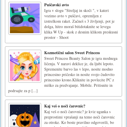
Puščavski avto
Igra v slogu "Streljaj in skoči ", v kateri
vozimo avto v puščavi, opremljen z
izstrelkom raket. Začneš s 3 življenji, pot je
dolga, hitro moraš bitidotaknite se levega
klika W Up - skok z desnim klikom preskusni
prostor - Shoot
Kozmetični salon Sweet Princess
Sweet Princess Beauty Salon je igra modnega
ličenja. V naravi deklice je, da ljubi lepoto.
Spremenite barvo las v lepo, nosite modno
princesino pričesko in nosite svojo čudovito
princesino krono.Kliknite in povlecite PC z
miško za predvajanje. Mobile. Pritisnite in
podrsajte za p [...]
Kaj veš o noči čarovnic?
Kaj veš o noči čarovnic? je kviz uganka s
preprostimi vprašanji na temo noči čarovnic
za otroke. Ko boste pravilno odgovorili, bo