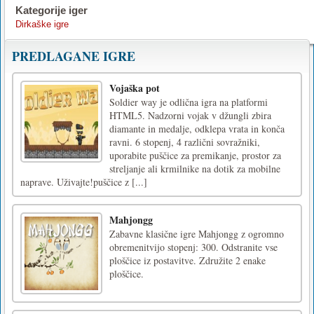
Kategorije iger
Dirkaške igre
PREDLAGANE IGRE
Vojaška pot
Soldier way je odlična igra na platformi
HTML5. Nadzorni vojak v džungli zbira
diamante in medalje, odklepa vrata in konča
ravni. 6 stopenj, 4 različni sovražniki,
uporabite puščice za premikanje, prostor za
streljanje ali krmilnike na dotik za mobilne
naprave. Uživajte!puščice z [...]
Mahjongg
Zabavne klasične igre Mahjongg z ogromno
obremenitvijo stopenj: 300. Odstranite vse
ploščice iz postavitve. Združite 2 enake
ploščice.