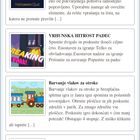
eno od pokvarjenega pohištva samodejno
popravljeno. Uporabite namige ali osvežite
elemente, da rešite vprašanja za tista, na
katera ne poznate praviln [...]
VRHUNSKA HITROST PADEC
Spustite dvigalo in poskusite doseči ciljno
črto. Enostaven za igranje Težko za
obvladovanje.Enostaven nadzor za igranje
Pritisnite za zaviranje Popustite za padec
Barvanje vlakov za otroke
Barvanje vlakov za otroke je brezplačna
spletna igra iz žanra iger spomina in pošastnih
tovornjakov. Obrnite ploščice in jih poskusite
združiti v parih. Za zmago združite vse
ploščice. Poskusite igro dokončati v čim manj
potezah! Obstajajo 4 stopnje. Z miško kliknite
ali tapnite [...]