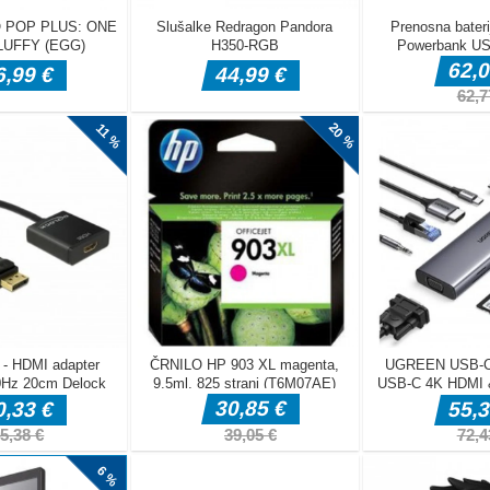
ja veliko
o in drfanje
polnih plešočih
e C – Menjava
lanju z žogo? No nadaljevanje je tu! Povečajte svojo pot skozi 3