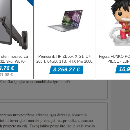
e in tako pridobite trofeje in dragulje, da se boste pomerili na
te kaj za Scramball?Uporabite puščice za krmarjenje po žogi. *
za zahvalni dan
o igro 2D sestavljanke, imenovano Jigsaw Puzzle:
a naloga je uskladiti vse dele tam, kjer bi morali biti. Na
stavljank, ki jih lahko preizkusite, lahko začnete z 12 kosi, da
 Uporabite [...]
upe Slide
igro avtomobila - mercedes -benz gle coupe. Vključuje 3 slike in
Z miško igrajte te avtomobilske igre html5
spretno uravnotežena arkadna igra dirkanja pošastnih
tnimi tovornjaki morate premagati nasprotnika z umetno
h prispete na cilj. Takoj lahko pospešite, ko je vaše vozilo