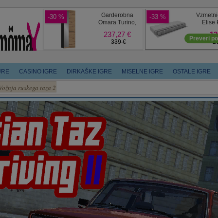
URE
CASINO IGRE
DIRKAŠKE IGRE
MISELNE IGRE
OSTALE IGRE
Vožnja ruskega taza 2