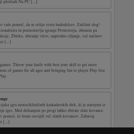
i ploščadi.Na PC [...]
jo vašo pomoč, da se rešijo sveta hudodelcev. Zaščitni slog!
ionalizira in poenostavlja igranje Protectorja, obenem pa
cije. Zbirko, zbiranje virov, napredno ciljanje, več načinov
ko [...]
mes. Throw your knife with best your skill to get more
ons of games for all ages and bringing fun to player Play free
Play
enge
ijska igra motociklističnih kaskaderskih dirk, ki je narejena iz
ije igre. Med dirkanjem po progi lahko zbirate zlate kovance.
v pomoč, če boste osvojili več zlatih kovancev. Zabavaj
t [...]