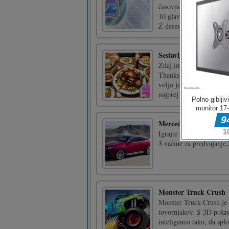
časovno zasnovane svetov
10 glavnih nivojih! Ima
Z desno miškino [...]
Sestavljanka: Večerja 
Zdaj imamo tradicionaln
Thanksgiving Dinner. Vaš
voljo je pet velikosti se
najprej spoznate vzorec.
Mercedes-Benz GLE Co
Igrajte to drsno puzzle 
3 načine za predvajanje.
Monster Truck Crush
Monster Truck Crush je 
tovornjakov. S 3D pošas
inteligenco tako, da splo