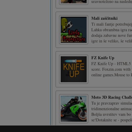
uravnoteženo na naslednj
Mali zaščitniki
Ti mali fantje potrebuje
Lahka obrambna igra rac
dodaja zabavne nove funk
igre in še veliko, še veli
FZ Knife Up
FZ Knife Up - HTML5 ga
score. Foxzin.com with t
online games.Mouse to 
Moto 3D Racing Chall
Tu je pravzaprav simulac
tridimenzionalne animac
Boljša uvrstitev vam bo 
se!Dotaknite se - pospeši