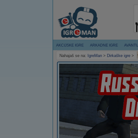
AKCIJSKE IGRE
ARKADNE IGRE
AVANT
Nahajaš se na:
IgreMan
>
Dirkaške igre
>