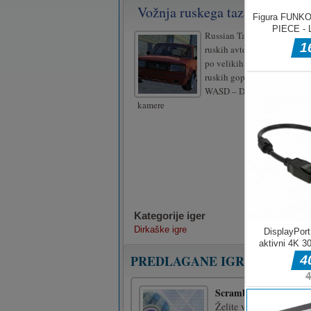
Vožnja ruskega taza 2
Russian Taz Driving 2 ponu
ruskih avtomobilov za vožnj
po velikih mestnih ulicah, 
ruskih gopnikov.
WASD – Drive Space – Brak
kamere
Kategorije iger
Dirkaške igre
PREDLAGANE IGRE
Scramball2
Želite več zabave pri ro