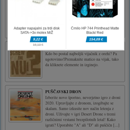
Poletna moda BFF
Lovable BFF Mia in Bella bosta določili
trende za poletne obleke. Pomagajmo jim zdaj
izbrati prijetne obleke in primerna ličila. Imej
lep dan!Za nadzor uporabite miško
Privijte matico 2
Kdo bo postal najboljši vijačnik z orehi? Pa
ugotovimo!Premaknite matico na vijak, tako
da kliknete elemente in izginejo.
PUŠČAVSKI DRON
Izberite novo športno, neverjetno igro z droni
2020. Upravljajte z dronom, izogibajte se
skalam. Samo izkusite nov način letenja z
droni. Uživajte v igri Desert Drone s tremi
različnimi vrstami brezpilotnih letal! Kako
igrati? Uporabite "A" ali "D" ali puščičn [...]