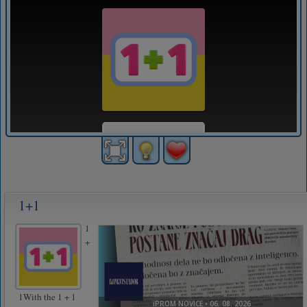
1+1
1
+
1With the 1 + 1