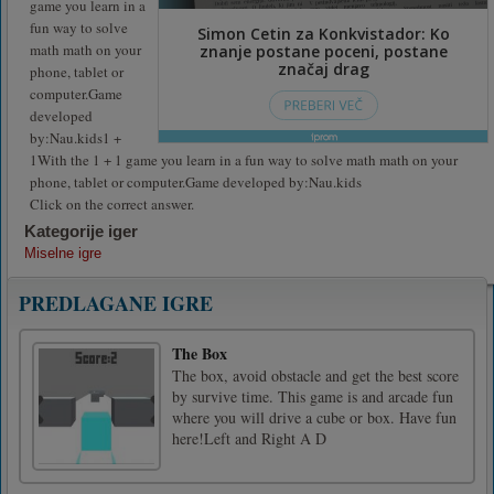
game you learn in a
fun way to solve
math math on your
phone, tablet or
computer.Game
developed
by:Nau.kids1 +
1With the 1 + 1 game you learn in a fun way to solve math math on your
phone, tablet or computer.Game developed by:Nau.kids
Click on the correct answer.
Kategorije iger
Miselne igre
PREDLAGANE IGRE
The Box
The box, avoid obstacle and get the best score
by survive time. This game is and arcade fun
where you will drive a cube or box. Have fun
here!Left and Right A D