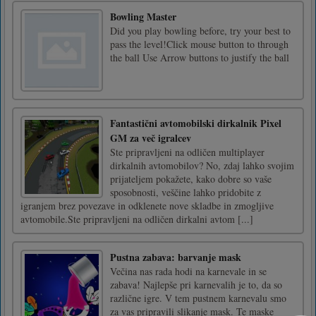
Bowling Master
Did you play bowling before, try your best to
pass the level!Click mouse button to through
the ball Use Arrow buttons to justify the ball
Fantastični avtomobilski dirkalnik Pixel
GM za več igralcev
Ste pripravljeni na odličen multiplayer
dirkalnih avtomobilov? No, zdaj lahko svojim
prijateljem pokažete, kako dobre so vaše
sposobnosti, veščine lahko pridobite z
igranjem brez povezave in odklenete nove skladbe in zmogljive
avtomobile.Ste pripravljeni na odličen dirkalni avtom [...]
Pustna zabava: barvanje mask
Večina nas rada hodi na karnevale in se
zabava! Najlepše pri karnevalih je to, da so
različne igre. V tem pustnem karnevalu smo
za vas pripravili slikanje mask. Te maske