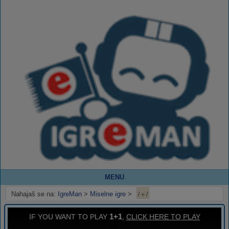
MENU
1+1
Nahajaš se na:
IgreMan
>
Miselne igre
>