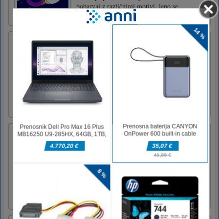
pobarvaj z različnimi motivi. lepo se
imejte!LEVI KLIK
Princess Happy Tea Party Cooking
Elsa pogreša svoje prijatelje, zato se odloči
prirediti vrtno čajanko in povabi svoje
prijatelje, da se udeležijo. Svojim prijateljem
želi pripraviti okusne piškote in lep sadni
krožnik. Ali lahko pomagate Elsi pri pripravi
teh okusnih jedi? Udeležba na čajanki ni brez
lepih obla [...]
Tarzan Jigsaw Puzzle Collection
Do you love to collect puzzles? Do you like
the Disney cartoon Tarzan and Jane? Then this
toy will definitely please and entice you. The
picture is bright, it is pleasant to collect it and
very exciting! Jane Porter and Tarzan waited,
tense and expectant. Strange, around the char
[...]