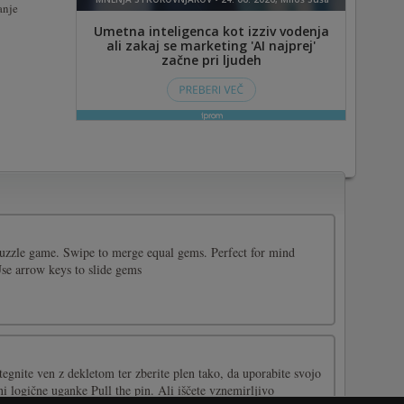
anje
uzzle game. Swipe to merge equal gems. Perfect for mind
Use arrow keys to slide gems
egnite ven z dekletom ter zberite plen tako, da uporabite svojo
vni logične uganke Pull the pin. Ali iščete vznemirljivo