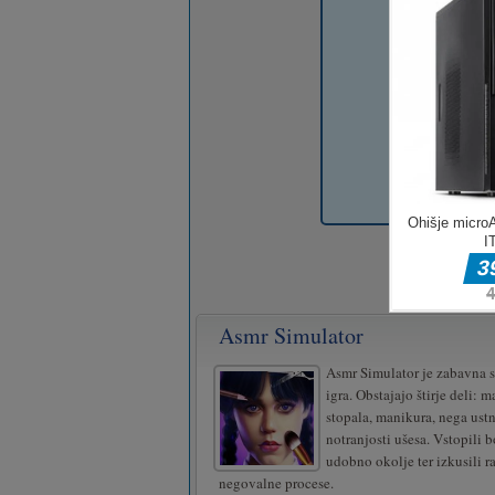
Asmr Simulator
Asmr Simulator je zabavna 
igra. Obstajajo štirje deli: 
stopala, manikura, nega ustn
notranjosti ušesa. Vstopili b
udobno okolje ter izkusili r
negovalne procese.