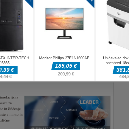
simulacijska
masaža za
ic in čiščenje
oste v mirno in
azlične