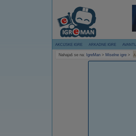
AKCIJSKE IGRE
ARKADNE IGRE
AVANT
A
Nahajaš se na:
IgreMan
>
Miselne igre
>