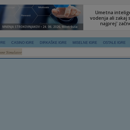
URE
CASINO IGRE
DIRKAŠKE IGRE
MISELNE IGRE
OSTALE IGRE
smr Simulator