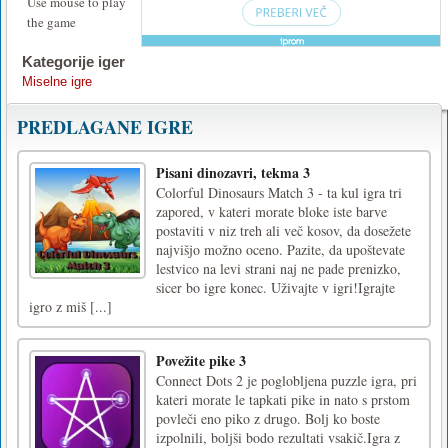
Use mouse to play
the game
Kategorije iger
Miselne igre
PREDLAGANE IGRE
Pisani dinozavri, tekma 3
Colorful Dinosaurs Match 3 - ta kul igra tri
zapored, v kateri morate bloke iste barve
postaviti v niz treh ali več kosov, da dosežete
najvišjo možno oceno. Pazite, da upoštevate
lestvico na levi strani naj ne pade prenizko,
sicer bo igre konec. Uživajte v igri!Igrajte
igro z miš [...]
Povežite pike 3
Connect Dots 2 je poglobljena puzzle igra, pri
kateri morate le tapkati pike in nato s prstom
povleči eno piko z drugo. Bolj ko boste
izpolnili, boljši bodo rezultati vsakič.Igra z