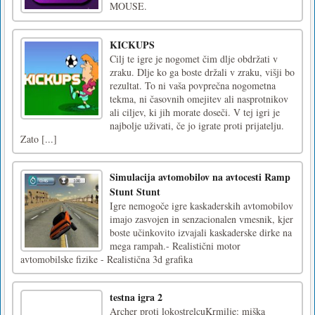
MOUSE.
KICKUPS
Cilj te igre je nogomet čim dlje obdržati v
zraku. Dlje ko ga boste držali v zraku, višji bo
rezultat. To ni vaša povprečna nogometna
tekma, ni časovnih omejitev ali nasprotnikov
ali ciljev, ki jih morate doseči. V tej igri je
najbolje uživati, če jo igrate proti prijatelju.
Zato [...]
Simulacija avtomobilov na avtocesti Ramp
Stunt Stunt
Igre nemogoče igre kaskaderskih avtomobilov
imajo zasvojen in senzacionalen vmesnik, kjer
boste učinkovito izvajali kaskaderske dirke na
mega rampah.- Realistični motor
avtomobilske fizike - Realistična 3d grafika
testna igra 2
Archer proti lokostrelcuKrmilje: miška