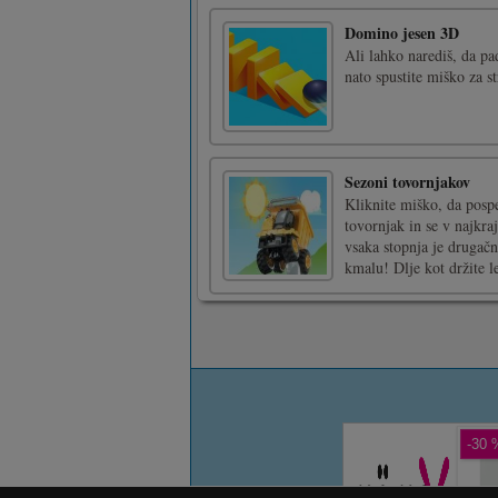
Domino jesen 3D
Ali lahko narediš, da pa
nato spustite miško za st
Sezoni tovornjakov
Kliknite miško, da pospeš
tovornjak in se v najkr
vsaka stopnja je drugačn
kmalu! Dlje kot držite le