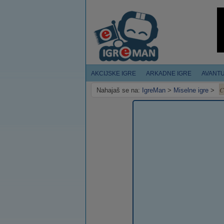
AKCIJSKE IGRE
ARKADNE IGRE
AVANT
C
Nahajaš se na:
IgreMan
>
Miselne igre
>