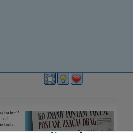
aj kot html5
li več
te kocke.