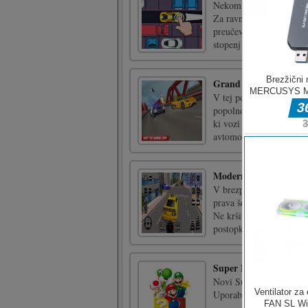
Nekomu je v napoto avto
Za ravni so nekatere pr
preučevanje korakov. Na
stopenj lahko opravite?Po
Grand Police Car Chas
V tej policijski zasledov
popolnoma 3D kot prave 
ki vozi po prometnih ces
avtomobila.Simulirajte a
Modern City Taxi Car
V brezplačni simulatorju
prava šola vožnje, tudi 
Ne kršite pravil v prof
postopku izgubite vozniš
Super Mario Run 202
Novi Super Mario 2021 j
Uporabite X in W za str