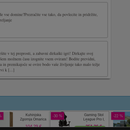
de vse domine?Prezračite vse tako, da povlecite in pridržite,
reljanje
ite v tej preprosti, a zabavni dirkaški igri! Dirkajte svoj
ajšem možnem času izognite vsem oviram! Bodite previdni,
a in premikajoče se ovire bodo vaše življenje tako malo težje
vi k [...]