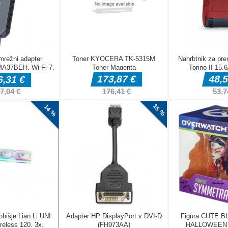
! V naglici! Mi lahko pomagate premakniti avto s parkirišča?
eproste poteze, druge pa zahtevajo uporabo možganov in
pačni koraki se lahko začnejo znova! Klasične uganke. Koliko
tisnite z [...]
e Drive Racing 2020
alni igri ali policijski avtomobilski gonji 2020 je okolje
policijske igre. Več glasbe v ozadju z mestnim avtomobilom,
tah v tem simulatorju vožnje policijskega
vto s puščičnimi tipkam [...]
 Simulator
 taksijev parkirajte avto na zelo natančen način. Da, tako kot
v velikem simulatorju taksije ne puščajte bencinskih servisov.
esionalnem simulatorju vožnje z ročnim menjalnikom in v
ko [...]
1
e zdaj na voljoUporabite puščice za premikanje in skok
el