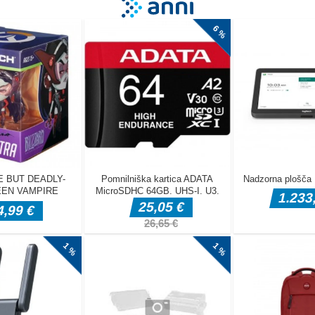
n
e možganska igra, ki vsebuje več načinov. Soočili se boste z
i izzivi, da boste razgibali svoje možgane in izboljšali svoj IQ!
ne uganke, kot so igre iskanja, presaditve las, sestavljanke in