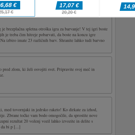
e brezplačna spletna otroška igra za barvanje! V tej igri boste
i jih je treba čim hitreje pobarvati, da boste na koncu igre
. Na izbiro imate 23 različnih barv. Shranite lahko tudi barvno
so pred zlom, ki želi osvojiti svet. Pripravite svoj meč in
ke.
iki, med tovornjaki in jedrsko raketo! Ko dirkate za izhod,
bije. Zbrane točke vam bodo omogočile, da sprostite nove
upni rezultat 20 voženj vozil lahko izvozite in delite s
 da bi p [...]