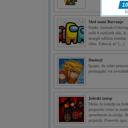
Med nami Barvanje
Funky Animals Coloring j
našli 8 različnih slik, k
dosegli odličen rezultat
sliko. Zabavaj se! [...]
Duelerji
Igrajte, da rešite prince
premagajte vse sovražni
Jedrski izstop
Dirka, ki temelji na fiz
preprečite ovire in zom
sposobnosti in orožje. Sk
prijatelji. Ponovite igro,