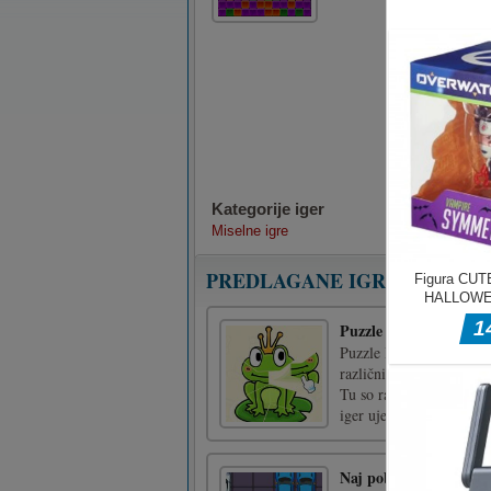
Kategorije iger
Miselne igre
PREDLAGANE IGRE
Puzzle Box – Brain Fu
Puzzle Box - Brain Fun j
različnimi intelektualnim
Tu so različne priljublje
iger ujemanja. [...]
Naj pobegne