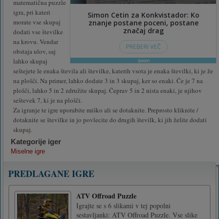
matematična puzzle
igra, pri kateri
morate vse skupaj
dodati vse številke
na krovu. Vendar
obstaja ulov, saj
lahko skupaj
seštejete le enaka števila ali številke, katerih vsota je enaka številki, ki je že
na plošči. Na primer, lahko dodate 3 in 3 skupaj, ker so enaki. Če je 7 na
plošči, lahko 5 in 2 združite skupaj. Čeprav 5 in 2 nista enaki, je njihov
seštevek 7, ki je na plošči.
Za igranje te igre uporabite miško ali se dotaknite. Preprosto kliknite /
dotaknite se številke in jo povlecite do drugih številk, ki jih želite dodati
skupaj.
Kategorije iger
Miselne igre
PREDLAGANE IGRE
ATV Offroad Puzzle
Igrajte se s 6 slikami v tej popolni
sestavljanki: ATV Offroad Puzzle. Vse slike