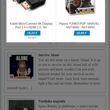
Čarobna džungla-točka Razlika
Ugotovite razlike in kliknite za potrditev. Za
vsak pravilen klik dobite 50 točk in za vsak
napačen klik izgubite 10 točk. Na koncu
tretjega napačnega klika se igra konča. Za
izklop zvoka kliknite na gumb MUTE.Za
interakcijo uporabite miško.
Survive Alone
You are left alone on a lonely Island. It is up
to you to survive on this island full of wild
animals and harsh weather.Can you craft
material needed for your survival on this
island?Craft items ,farm food, hunt animals,
light a fire and eat fruits. Remember to keep
yourself hydr [...]
Vesoljska nagrada
Space Bounty je platforma, v kateri morate