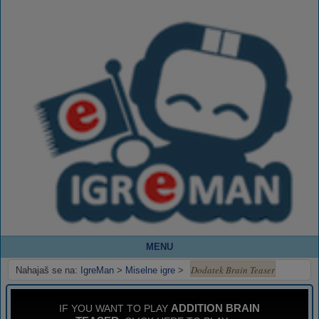
MENU
Dodatek Brain Teaser
Nahajaš se na:
IgreMan
>
Miselne igre
>