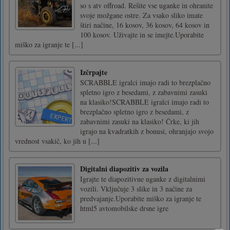
so s atv offroad. Rešite vse uganke in ohranite
svoje možgane ostre. Za vsako sliko imate
štiri načine, 16 kosov, 36 kosov, 64 kosov in
100 kosov. Uživajte in se imejte.Uporabite
miško za igranje te [...]
Izčrpajte
SCRABBLE igralci imajo radi to brezplačno
spletno igro z besedami, z zabavnimi zasuki
na klasiko!SCRABBLE igralci imajo radi to
brezplačno spletno igro z besedami, z
zabavnimi zasuki na klasiko! Črke, ki jih
igrajo na kvadratkih z bonusi, ohranjajo svojo
vrednost vsakič, ko jih u [...]
Digitalni diapozitiv za vozila
Igrajte te diapozitivne uganke z digitalnimi
vozili. Vključuje 3 slike in 3 načine za
predvajanje.Uporabite miško za igranje te
html5 avtomobilske drsne igre