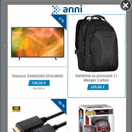
Russian Taz Driving
Select different russian cars and drive them
across the district.WASD - Drive Space -
Brake C - Change camera
Čarobni Mahjong
Vodite čarovnika skozi 50 težkih nivojev
Mahjonga in hkrati deluje kot njegov čarobni
pomočnik. Če želite igro končati s po 3
zvezdicami na vsaki ravni, morate kombinirati
moči in svoje sposobnosti. Ste kos temu
mističnemu izzivu?
Dnevni hegiji
Dnevna puzzle igra v 2 stopinji težavnosti.
Narišite eno samo črto, ki povezuje vse celice.