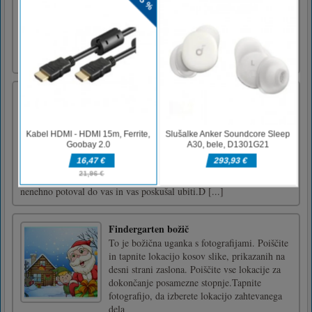
Igrajte 8 ball pool na spletu. Igro lahko igrate
s svojim prijateljem!Miška
grozljivka dojenček v rumenem proti
babici strašni simulator
Dobrodošli v Granny Horror Grandpa Chapter
Evil Scary Simulator. To je grozljivka
preživetja, ki uporablja reševanje ugank.
Raziskava okolja Beg, da bi Davida pobegnil
Lahko se skrijete v omaro ali pod posteljo. Evil ghost Monster bo
nenehno potoval do vas in vas poskušal ubiti.D [...]
Findergarten božič
To je božična uganka s fotografijami. Poiščite
in tapnite lokacijo kosov slike, prikazanih na
desni strani zaslona. Poiščite vse lokacije za
dokončanje posamezne stopnje.Tapnite
fotografijo, da izberete lokacijo zahtevanega
dela