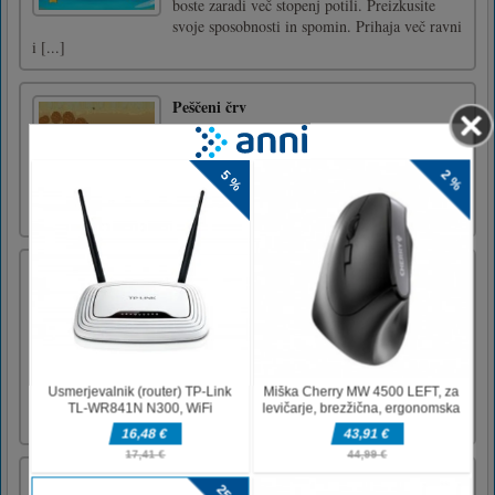
boste zaradi več stopenj potili. Preizkusite
svoje sposobnosti in spomin. Prihaja več ravni
i [...]
Peščeni črv
Koplji po zemlji kot velik pošastni črv. Rastite
tako, da jeste sovražnike, zbirajte moči in
premagajte vedno večje število sovražnih
čet.dotik miške
Zbirka sestavljank Anna Frozen
Vam je všeč risanka "Ledeno kraljestvo"?
Prepričani smo, da se že veselite nadaljevanja
te neverjetne zgodbe, dveh sester Anne in
Else. No, pripravljeni smo, da malo odpremo
karte o novi zgodovini zimske kraljice s
pomočjo kul ugank, ki bodo prikazale najbolj
vznemirlji [...]
Svet bazena z 8 žogicami