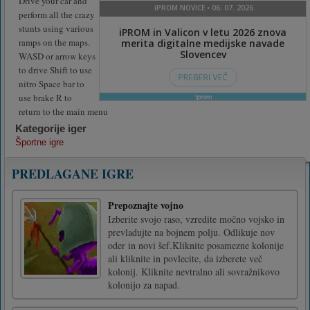
Drive your car and
perform all the crazy
stunts using various
ramps on the maps.
WASD or arrow keys
to drive Shift to use
nitro Space bar to
use brake R to
return to the main menu
Kategorije iger
Športne igre
PREDLAGANE IGRE
Prepoznajte vojno
Izberite svojo raso, vzredite močno vojsko in
prevladujte na bojnem polju. Odlikuje nov
oder in novi šef.Kliknite posamezne kolonije
ali kliknite in povlecite, da izberete več
kolonij. Kliknite nevtralno ali sovražnikovo
kolonijo za napad.