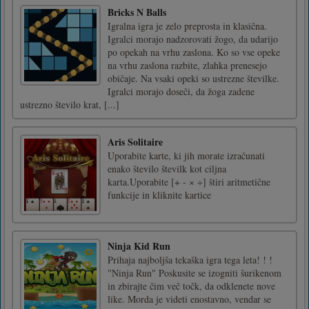
Bricks N Balls
Igralna igra je zelo preprosta in klasična.
Igralci morajo nadzorovati žogo, da udarijo
po opekah na vrhu zaslona. Ko so vse opeke
na vrhu zaslona razbite, zlahka prenesejo
običaje. Na vsaki opeki so ustrezne številke.
Igralci morajo doseči, da žoga zadene
ustrezno število krat, [...]
Aris Solitaire
Uporabite karte, ki jih morate izračunati
enako število številk kot ciljna
karta.Uporabite [+ - × ÷] štiri aritmetične
funkcije in kliknite kartice
Ninja Kid Run
Prihaja najboljša tekaška igra tega leta! ! !
"Ninja Run" Poskusite se izogniti šurikenom
in zbirajte čim več točk, da odklenete nove
like. Morda je videti enostavno, vendar se