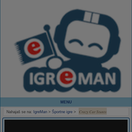
MENU
Crazy Car Stunts
Nahajaš se na:
IgreMan
>
Športne igre
>