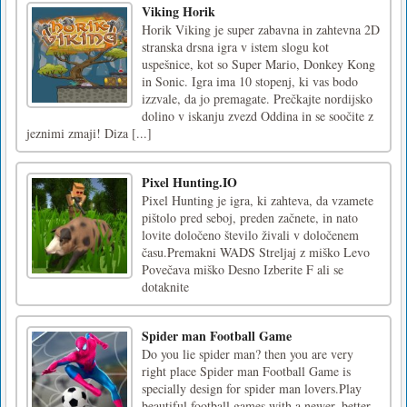
Viking Horik
Horik Viking je super zabavna in zahtevna 2D
stranska drsna igra v istem slogu kot
uspešnice, kot so Super Mario, Donkey Kong
in Sonic. Igra ima 10 stopenj, ki vas bodo
izzvale, da jo premagate. Prečkajte nordijsko
dolino v iskanju zvezd Oddina in se soočite z
jeznimi zmaji! Diza [...]
Pixel Hunting.IO
Pixel Hunting je igra, ki zahteva, da vzamete
pištolo pred seboj, preden začnete, in nato
lovite določeno število živali v določenem
času.Premakni WADS Streljaj z miško Levo
Povečava miško Desno Izberite F ali se
dotaknite
Spider man Football Game
Do you lie spider man? then you are very
right place Spider man Football Game is
specially design for spider man lovers.Play
beautiful football games with a newer, better,