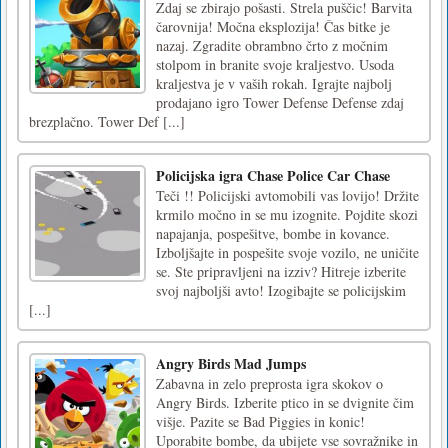
Zdaj se zbirajo pošasti. Strela puščic! Barvita
čarovnija! Močna eksplozija! Čas bitke je
nazaj. Zgradite obrambno črto z močnim
stolpom in branite svoje kraljestvo. Usoda
kraljestva je v vaših rokah. Igrajte najbolj
prodajano igro Tower Defense Defense zdaj
brezplačno. Tower Def [...]
Policijska igra Chase Police Car Chase
Teči !! Policijski avtomobili vas lovijo! Držite
krmilo močno in se mu izognite. Pojdite skozi
napajanja, pospešitve, bombe in kovance.
Izboljšajte in pospešite svoje vozilo, ne uničite
se. Ste pripravljeni na izziv? Hitreje izberite
svoj najboljši avto! Izogibajte se policijskim
[...]
Angry Birds Mad Jumps
Zabavna in zelo preprosta igra skokov o
Angry Birds. Izberite ptico in se dvignite čim
višje. Pazite se Bad Piggies in konic!
Uporabite bombe, da ubijete vse sovražnike in