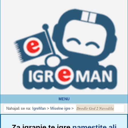
MENU
Doodle God 2 Navodila
Nahajaš se na:
IgreMan
>
Miselne igre
>
Za igranje te igre
namestite ali