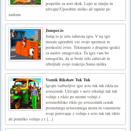
pospešite za nori skok. Lepo se imejte in
uživajte!Uporabite miško ali tapnite po
zaslonu
Jumper.io
Jump.io je zelo zabavna igra. V tej igri
morate uporabiti vso svojo spretnost in
preskočiti ovire. Tekmujete z drugimi igralci
za naslov zmagovalca. Ta igra vam bo
omogočila, da se boste zelo zabavali in
izboljšali svojo reakcijo.Samo miška
Voznik Rikshaw Tuk Tuk
Igrajte razburljive igre avto tuk tuk rikša na
avtocestah. Uživajte v novi izkušnji tuk tuk
vožnje z rikšo po mestni vožnji z
avtomobilsko rikšo po avtocestnih cestah
prometnega avtocestnega mesta in vznemirite
svoje potovanje z vožnjo z avto tuk tuk rikšo
ali potniško vožnjo z r [...]