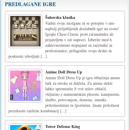
PREDLAGANE IGRE
Šahovska klasika
Vadite svoje možgane in se potopite v eno
najbolj priljubljenih družabnih iger na svetu!
Igrajte Chess Classic proti računalniku ali
prijateljem v isti napravi. Izberite med 6
zahtevnostnimi stopnjami za začetnike in
profesionalce, prilagodite svojo desko in
poskusite izboljšati [...]
Anime Doll Dress Up
Anime Doll Dress Up je igra oblačenja anime
lutk za otroke in dekleta. Za anime dekle
lahko spremenite 8 vrst stilov oblačil,
vključno z maturantskim plesom, kampusom,
službo, potovanjem, domom, zmenki,
priložnostnimi in športnimi. Imate priložnost
preizkusiti različne kombinacij [...]
Tower Defense King