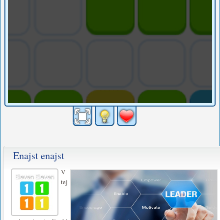
Enajst enajst
V
tej