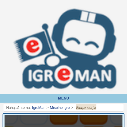
MENU
Enajst enajst
Nahajaš se na:
IgreMan
>
Miselne igre
>