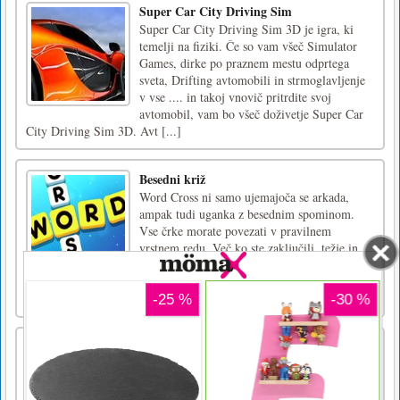
Super Car City Driving Sim
Super Car City Driving Sim 3D je igra, ki
temelji na fiziki. Če so vam všeč Simulator
Games, dirke po praznem mestu odprtega
sveta, Drifting avtomobili in strmoglavljenje
v vse .... in takoj vnovič pritrdite svoj
avtomobil, vam bo všeč doživetje Super Car
City Driving Sim 3D. Avt [...]
Besedni križ
Word Cross ni samo ujemajoča se arkada,
ampak tudi uganka z besednim spominom.
Vse črke morate povezati v pravilnem
vrstnem redu. Več ko ste zaključili, težje in
bolj zapletene sestavljanke boste srečali.
Zabavajte se Word Cross!Za igranje uporabite
miško ali tapnite zaslon [...]
Sezona lova
Sezona lova - Lovite ali lovite tako preprosto.
Imate lovske nagone, živali so tam, nadgradite
orožje za jasen strel, najbližje boste imeli