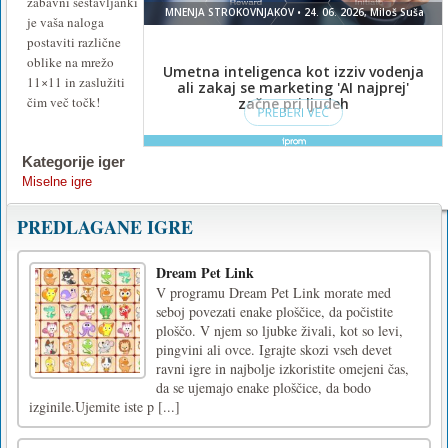
zabavni sestavljanki
je vaša naloga
postaviti različne
oblike na mrežo
11×11 in zaslužiti
čim več točk!
Kategorije iger
Miselne igre
PREDLAGANE IGRE
Dream Pet Link
V programu Dream Pet Link morate med
seboj povezati enake ploščice, da počistite
ploščo. V njem so ljubke živali, kot so levi,
pingvini ali ovce. Igrajte skozi vseh devet
ravni igre in najbolje izkoristite omejeni čas,
da se ujemajo enake ploščice, da bodo
izginile.Ujemite iste p [...]