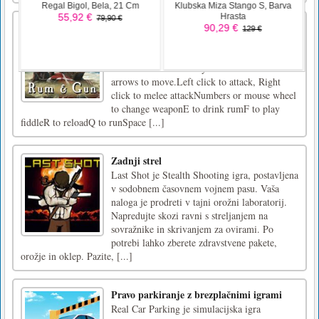
Rum & Gun
Become a legendary pirate captain on the
Indian Ocean. Fight against pirates, wild
beasts and otherworldly horrors.WASD or
arrows to move.Left click to attack, Right
click to melee attackNumbers or mouse wheel
to change weaponE to drink rumF to play
fiddleR to reloadQ to runSpace [...]
Zadnji strel
Last Shot je Stealth Shooting igra, postavljena
v sodobnem časovnem vojnem pasu. Vaša
naloga je prodreti v tajni orožni laboratorij.
Napredujte skozi ravni s streljanjem na
sovražnike in skrivanjem za ovirami. Po
potrebi lahko zberete zdravstvene pakete,
orožje in oklep. Pazite, [...]
Pravo parkiranje z brezplačnimi igrami
Real Car Parking je simulacijska igra