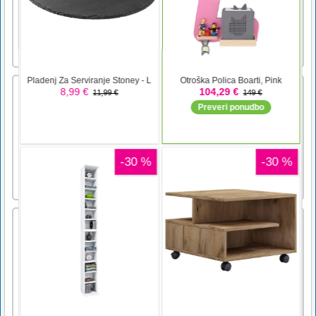
boljše možnosti za lov. Ko zmanjkuje časa, se
morate pred lovom ujeti jasno. Nekatere živali
so nevarne, borile se bodo nazaj. Če preživite,
[...]
Razlike v ruskih tovornjakih
Ruski tovornjaki so eno najmočnejših vozil.
Tu boste našli najboljše tovornjake, ki
prihajajo iz Rusije. V tej igri morate najti
razlike v teh čudovitih tovornjakih. Za temi
slikami so majhne razlike. Ali jih lahko
najdete? So zabavni modeli, s katerimi se
lahko igrate. Igra, ki [...]
Bugs Bang 2019
Dotaknite se in povlecite s prstom, da udarite
in razbijete hrošče - bodite hitri, da dosežete
visok rezultat! Uporabite ojačevalce za
vrhunski izziv in še več zabave. Ustvaril
bestcrazygames.comuporabite miško za
igranje