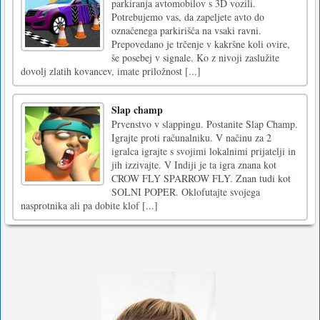
parkiranja avtomobilov s 3D vozili.
Potrebujemo vas, da zapeljete avto do
označenega parkirišča na vsaki ravni.
Prepovedano je trčenje v kakršne koli ovire,
še posebej v signale. Ko z nivoji zaslužite
dovolj zlatih kovancev, imate priložnost [...]
Slap champ
Prvenstvo v slappingu. Postanite Slap Champ.
Igrajte proti računalniku. V načinu za 2
igralca igrajte s svojimi lokalnimi prijatelji in
jih izzivajte. V Indiji je ta igra znana kot
CROW FLY SPARROW FLY. Znan tudi kot
SOLNI POPER. Oklofutajte svojega
nasprotnika ali pa dobite klof [...]