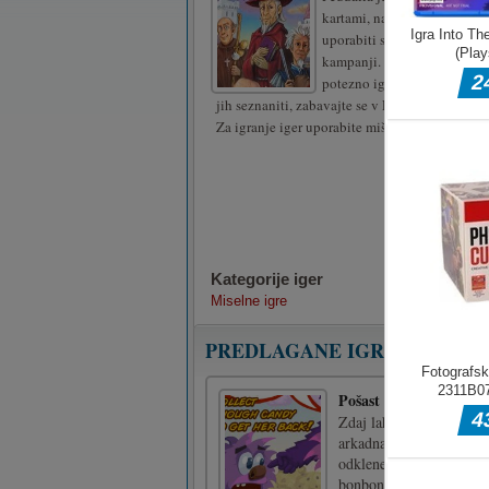
kartami, naučiti se morate pr
uporabiti svoje možgane za
kampanji. Če želite dobro od
potezno igro, morate zbrati v
jih seznaniti, zabavajte se v Feudaliji!
Za igranje iger uporabite miško.
Kategorije iger
Miselne igre
PREDLAGANE IGRE
Pošast želi sladkarije
Zdaj lahko igrate igro, n
arkadna zabava. Tapnite 
odklenete nove sladkari
bonbon pade z zaslona, b