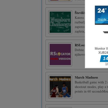
Številčni izziv
Katera stran je večja? 
razburljiva igra na osn
zapored, da se premakne
zapleta, ko greš dalje - 
RSLocator Hard
Dobite 10 naključnih sli
njihovo natančno lokaci
March Madness
Basketball game with 2 
shootout modes, play a 
points in 60 secondsMous