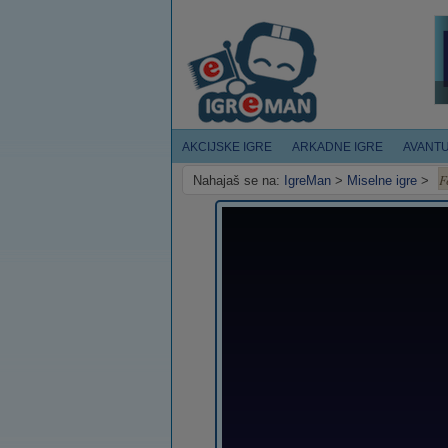
AKCIJSKE IGRE
ARKADNE IGRE
AVANT
F
Nahajaš se na:
IgreMan
>
Miselne igre
>