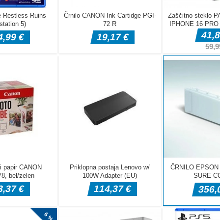
avila te igre in
 zmago v
igrati to
eč kart in se
e glede na to, kje ste, to lahko počnete, kar je zelo tipična
sladkarije, da jih zberete. Dosezite določeno število točk, da
je!1 Tapnite bonbon, da ga poberete 2 Pazite se bombe 3 Če
 [...]