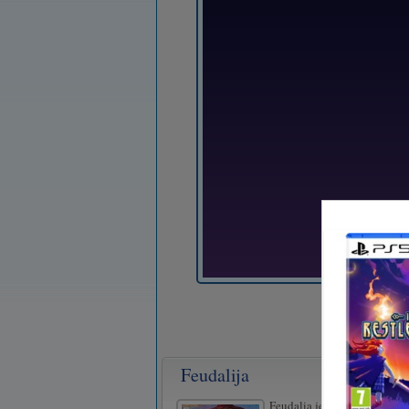
Feudalija
Feudalia je zanimiva stratešk