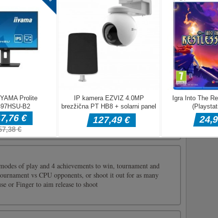
Levo, desno ali so enake? Numbers Challenge je nova in
ovi kognitivne matematike. Pravilno odgovorite na 5 vprašanj
te navzgor po nivoju. : - Enostaven za zagon. Matematika se
Mirna tema [...]
k super naključnih krajev v Gielinorju in poskusite določiti
jo na zemljevidu!S prstom miške upravljajte zemljevid in sliko
modes of play and 4 achievements to win, tournament and
tournament vs CPU opponents, or shoot it out for as many
e or Finger to aim release to shoot