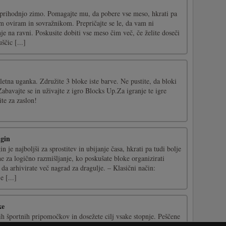
a prihodnjo zimo. Pomagajte mu, da pobere vse meso, hkrati pa
em oviram in sovražnikom. Prepričajte se le, da vam ni
je na ravni. Poskusite dobiti vse meso čim več, če želite doseči
čic [...]
etna uganka. Združite 3 bloke iste barve. Ne pustite, da bloki
Zabavajte se in uživajte z igro Blocks Up.Za igranje te igre
ite za zaslon!
igin
 je najboljši za sprostitev in ubijanje časa, hkrati pa tudi bolje
 za logično razmišljanje, ko poskušate bloke organizirati
da arhivirate več nagrad za dragulje. – Klasični način:
e [...]
xe
kih športnih pripomočkov in dosežete cilj vsake stopnje. Peščene
ti vam bodo pomagali doseči vaš cilj. Toda bodite previdni,