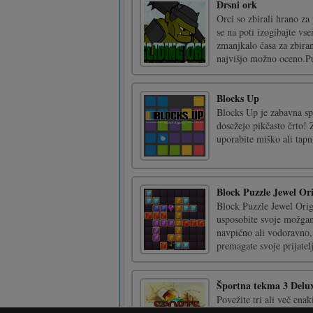
Drsni ork
Orci so zbirali hrano z
se na poti izogibajte vs
zmanjkalo časa za zbiran
najvišjo možno oceno.Puš
Blocks Up
Blocks Up je zabavna spl
dosežejo pikčasto črto! 
uporabite miško ali tapn
Block Puzzle Jewel Or
Block Puzzle Jewel Origin
usposobite svoje možgane
navpično ali vodoravno, 
premagate svoje prijatelj
Športna tekma 3 Delu
Povežite tri ali več ena
ure bombe in veseli špor