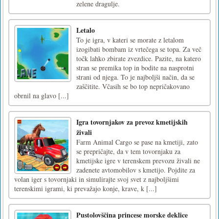
zelene dragulje.
Letalo
To je igra, v kateri se morate z letalom
izogibati bombam iz vrtečega se topa. Za več
točk lahko zbirate zvezdice. Pazite, na katero
stran se premika top in bodite na nasprotni
strani od njega. To je najboljši način, da se
zaščitite. Včasih se bo top nepričakovano
obrnil na glavo [...]
Igra tovornjakov za prevoz kmetijskih
živali
Farm Animal Cargo se pase na kmetiji, zato
se prepričajte, da v tem tovornjaku za
kmetijske igre v terenskem prevozu živali ne
zadenete avtomobilov s kmetijo. Pojdite za
volan iger s tovornjaki in simulirajte svoj svet z najboljšimi
terenskimi igrami, ki prevažajo konje, krave, k [...]
Pustolovščina princese morske deklice