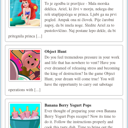
To je zgodba iz pravljice - Mala morska
deklica. Ariel, ki živi v morju, nekega dne
reši utapljajočega se princa. Ljubi ga na prvi
pogled. Ampak ona ni človek. Pije čarobni
napoj, da bi imela noge. Sledite Ariel za to
pustolovščino. Naj postane lepo dekle, da bi
pritegnila princa [...]
Object Hunt
Do you feel tremendous pressure in your work
and life that has nowhere to vent? Have you
ever dreamed of releasing stress and becoming
the king of destruction? In the game Object
Hunt, your dream will come true! You will
have the opportunity to carry out sabotage
operations with [...]
Banana Berry Yogurt Pops
Ever thought of preparing your own Banana
Berry Yogurt Pops recepie? Now its time to
do it. Follow the instructions properly and
cook this tasty dish. Time to bring out the