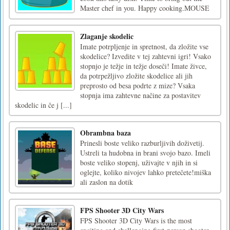
Master chef in you. Happy cooking.MOUSE
Zlaganje skodelic
Imate potrpljenje in spretnost, da zložite vse
skodelice? Izvedite v tej zahtevni igri! Vsako
stopnjo je težje in težje doseči! Imate živce,
da potrpežljivo zložite skodelice ali jih
preprosto od besa podrte z mize? Vsaka
stopnja ima zahtevne načine za postavitev
skodelic in če j [...]
Obrambna baza
Prinesli boste veliko razburljivih doživetij.
Ustreli ta hudobna in brani svojo bazo. Imeli
boste veliko stopenj, uživajte v njih in si
oglejte, koliko nivojev lahko pretečete!miška
ali zaslon na dotik
FPS Shooter 3D City Wars
FPS Shooter 3D City Wars is the most