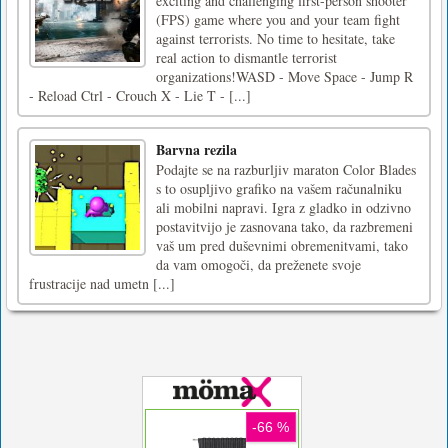
exciting and challenging first-person shooter
(FPS) game where you and your team fight
against terrorists. No time to hesitate, take
real action to dismantle terrorist
organizations!WASD - Move Space - Jump R
- Reload Ctrl - Crouch X - Lie T - [...]
Barvna rezila
Podajte se na razburljiv maraton Color Blades
s to osupljivo grafiko na vašem računalniku
ali mobilni napravi. Igra z gladko in odzivno
postavitvijo je zasnovana tako, da razbremeni
vaš um pred duševnimi obremenitvami, tako
da vam omogoči, da preženete svoje
frustracije nad umetn [...]