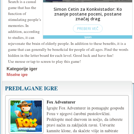
Search is a casual
game that has the
function of
stimulating people’s
memories. In
addition, according
to studies, it can
rejuvenate the brain of elderly people. In addition to these benefits, it is a
game that can generally be beneficial for people of all ages. Find the words
hidden in the letter board for each level. Good luck and have fun!
Use mouse or tap to screen to play this game!
Kategorije iger
Miselne igre
PREDLAGANE IGRE
Fox Adventurer
Igrajte Fox Adventurer in pomagajte gospodu
Foxu v njegovi čarobni pustolovščini.
Preklopite med dnevom in nočjo, da izberete
pravi način za zaključek ravni. Ustvarite
kamnite klone, da skačete višje in nabirate