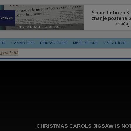
URE
CASINO IGRE
DIRKAŠKE IGRE
MISELNE IGRE
OSTALE IGRE
igsaw Božič