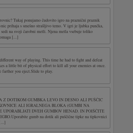
arovnic? Tukaj ponujamo čudovito igro na praznični praznik
nic prihaja s smešno strašljivo temo. V igri je ljubka punčka,
 sedi na svoji čarobni metli. Njena metla vsebuje toliko
pomaga [...]
different way of playing. This time he had to fight and defeat
es a little bit of physical effort to kill all your enemies at once.
 farther you eject.Slide to play.
A Z DOTIKOM GUMBKA LEVO IN DESNO ALI PUŠČIC
PKOVNICE ALI IGRALNEGA BLOKA (GUMBI NA
E UPORABLJATI DVEH GUMBOV HENAD. IN POIŠČITE
O.Uporabite gumb na dotik ali puščične tipke na tipkovnici
...]