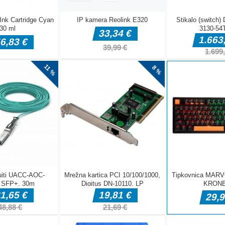
zanimiva igra
rate lahko med
liknite sliko,
ro. Kose
oložaju. Igra
in uživajte v
ki!