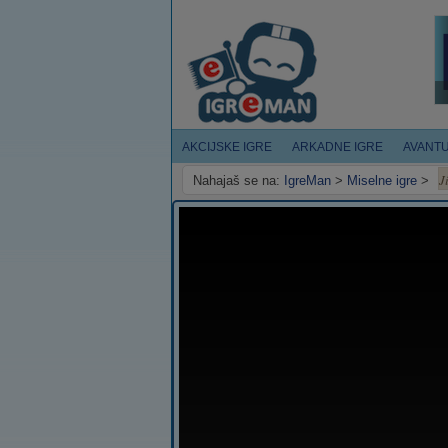
AKCIJSKE IGRE
ARKADNE IGRE
AVANT
J
Nahajaš se na:
IgreMan
>
Miselne igre
>