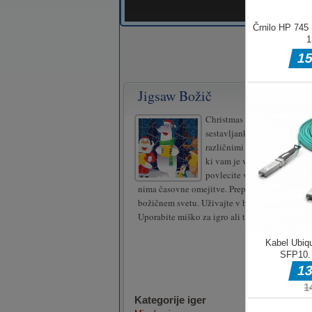
Jigsaw Božič
Christmas Carols Jigsaw je 
sestavljanke o božiču! Izbi
različnimi težavami v igri, k
ki vam je všeč in začnite ig
povlecite v svojem pravem p
nima časovne omejitve. Preprosto se sprostite 
božičnem svetu. Uživajte v božični sestavljan
Uporabite miško za igro ali tapnite po zaslonu
Kategorije iger