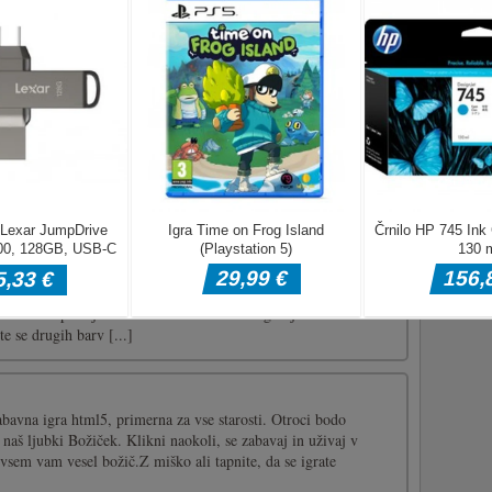
 cesto?- Tapnite za ustavitev hoje - Povlecite za tek
t prihaja v 3D! Zelo enostavno za igranje, pretežko za
te se drugih barv, to je to! 100+ stopenj neomejene
odvisnost prihaja v 3D Zelo enostavno za igranje Pretežko za
e se drugih barv [...]
bavna igra html5, primerna za vse starosti. Otroci bodo
i naš ljubki Božiček. Klikni naokoli, se zabavaj in uživaj v
 vsem vam vesel božič.Z miško ali tapnite, da se igrate