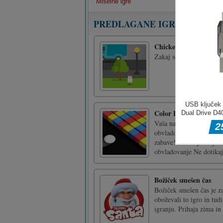
Miselne igre
PREDLAGANE IGRE
Chicken Road
Zakaj so kokoši prečkale
Color Bump 3D
Vaša najnovejša odvisnos
obvladovanje. Ne dotikaj
zabave!Vaša najnovejša 
obvladovanje Ne dotikajt
Božiček smešen čas
Božiček smešen čas je za
oboževali to igro in tud
igranju. Prihaja zima in