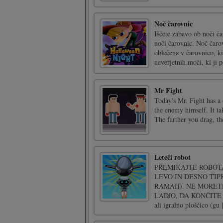
Noč čarovnic
Iščete zabavo ob noči č
noči čarovnic. Noč čarov
oblečena v čarovnico, ki
neverjetnih moči, ki ji 
Mr Fight
Today's Mr. Fight has a 
the enemy himself. It tak
The farther you drag, the
Leteči robot
PREMIKAJTE ROBOT
LEVO IN DESNO TI
RAMAH). NE MORET
LADJO, DA KONČITE IGR
ali igralno ploščico (gu [