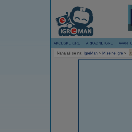
AKCIJSKE IGRE
ARKADNE IGRE
AVANT
K
Nahajaš se na:
IgreMan
>
Miselne igre
>