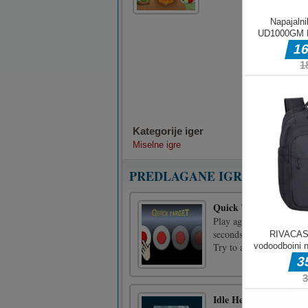
Kategorije iger
Miselne igre
PREDLAGANE IGRE
Quick Target
Play against the time i
seconds for doing as man
Try to aim the center fo
Idle Helloween