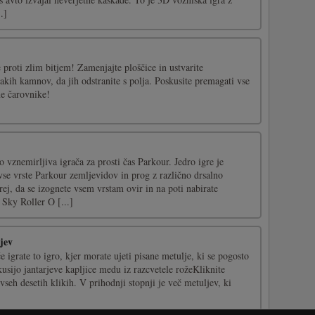
.]
e proti zlim bitjem! Zamenjajte ploščice in ustvarite
akih kamnov, da jih odstranite s polja. Poskusite premagati vse
ne čarovnike!
o vznemirljiva igrača za prosti čas Parkour. Jedro igre je
vse vrste Parkour zemljevidov in prog z različno drsalno
j, da se izognete vsem vrstam ovir in na poti nabirate
 Sky Roller O [...]
jev
če igrate to igro, kjer morate ujeti pisane metulje, ki se pogosto
kusijo jantarjeve kapljice medu iz razcvetele rožeKliknite
 vseh desetih klikih. V prihodnji stopnji je več metuljev, ki