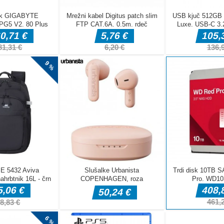
n this easy and addicting game Quick Target. You have 30
y points as you can. Hit blue - orange targets for extra time.
r higher points Avoid hitting danger skull.Mouse Only