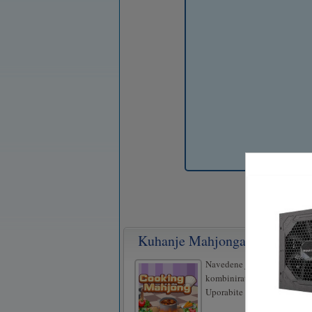
Kuhanje Mahjonga
Navedene jedi kuhajte tako,
kombinirate s pravilnimi se
Uporabite lahko samo brezpl