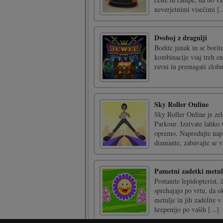
neverjetnimi visečimi [..
Dvoboj z dragulji
Bodite junak in se borit
kombinacije vsaj treh en
ravni in premagati zlob
Sky Roller Online
Sky Roller Online je zel
Parkour. Izzivate lahko 
opremo. Napredujte napre
diamante, zabavajte se v
Pametni zadetki metul
Postanite lepidopterist, 
sprehajajo po vrtu, da o
metulje in jih zadelite v
hrepenijo po vaših [...]