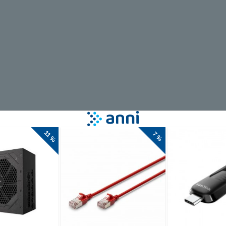
 da ploščice
stavinami.
ačne ploščice.