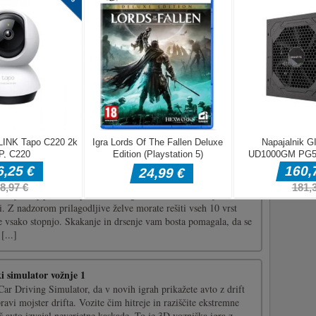
karij za noč čarovnic!? Zberite sladkarije. Kupujte različne
ake, vampirje itd. In zberite še več sladkarij! Celoten proces
a, samo uživajte v igri, največ je za sprostitev! Igra ima
i [...]
n addictive action adventure shooting game.Shoot your target to
and you can also upgrade your weapons.If you love the shooting
ou!!Mouse left button - shoot Mouse wheel scroll - Zoom
ve the [...]
escue
ue je bolj podobna pustolovski igri s stranskim drsenjem kot
i. Z nadzorom prilagodljive želve morate rešiti vseh 10 vrst
te vsako stopnjo. Skakanje in drsenje vam bosta pomagala, da se
[...]
i simulator vožnje 1
Car Driving Simulator, da v novih igrah prikažete avto z drift
ravi mojster drifta. Vozite čim hitreje in raziščite ekstremne
š avto izvajal neverjetne kaskade. To je 3D vozniška igra z