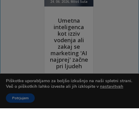
Piškotke uporabljamo za boljšo izkušnjo na naši spletni strani.
Več o piškotkih lahko izveste ali jih izklopite v
nastavitvah
Potrjujem