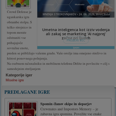
Crowd Defense je
ugankarska igra
obrambe stolpa. S
težko strojnico in
topom morate
odstraniti vse
prihajajoče
sovražne enote,
preden se približajo vašemu gradu. Vaše orožje ima omejeno strelivo in
hitrost ponovnega polnjenja.
Na osebnem računalniku in mobilnem telefonu Držite in povlecite = cilj s
samodejnim streljanjem
Kategorije iger
Miselne igre
PREDLAGANE IGRE
Spomin članov ekipe in sleparjev
Crewmates and Impostors Memory – je
zabavna igra spomina. Povežite vse enake