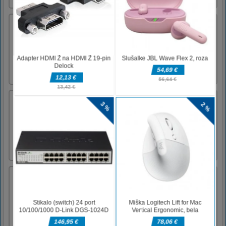
Fruita Crush
V Fruita Crush vas čaka plodna tekma
match3. Povežite 3 plodove ali več, zberite
čim več točk in prekoračite več kot 100
zahtevnih stopenj.
Blokira Puzzle Zoo
Rešite ujetnike, tako da na polje postavite
blokovne oblike, da ključe povežete s
kletkami!
Vozi previdno
Vozite svoj avto tako, da se premikate levo in
desno brez trkov. imate lahko 5 zrušitev. Ko
igrate, zbirajte kovance na cesti za svoj
rezultat. Na zaslonu se lahko dotaknete levo in
desno ali puščične tipke levo in desno na