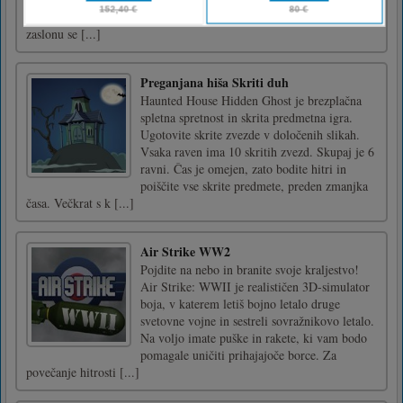
tipkovnici ali igralni ploščici. Uživajte!Na
zaslonu se [...]
Preganjana hiša Skriti duh
Haunted House Hidden Ghost je brezplačna
spletna spretnost in skrita predmetna igra.
Ugotovite skrite zvezde v določenih slikah.
Vsaka raven ima 10 skritih zvezd. Skupaj je 6
ravni. Čas je omejen, zato bodite hitri in
poiščite vse skrite predmete, preden zmanjka
časa. Večkrat s k [...]
Air Strike WW2
Pojdite na nebo in branite svoje kraljestvo!
Air Strike: WWII je realističen 3D-simulator
boja, v katerem letiš bojno letalo druge
svetovne vojne in sestreli sovražnikovo letalo.
Na voljo imate puške in rakete, ki vam bodo
pomagale uničiti prihajajoče borce. Za
povečanje hitrosti [...]