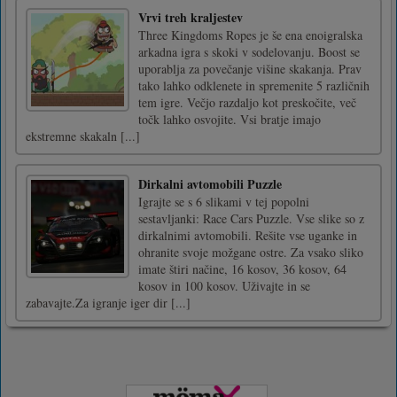
Vrvi treh kraljestev
Three Kingdoms Ropes je še ena enoigralska
arkadna igra s skoki v sodelovanju. Boost se
uporablja za povečanje višine skakanja. Prav
tako lahko odklenete in spremenite 5 različnih
tem igre. Večjo razdaljo kot preskočite, več
točk lahko osvojite. Vsi bratje imajo
ekstremne skakaln [...]
Dirkalni avtomobili Puzzle
Igrajte se s 6 slikami v tej popolni
sestavljanki: Race Cars Puzzle. Vse slike so z
dirkalnimi avtomobili. Rešite vse uganke in
ohranite svoje možgane ostre. Za vsako sliko
imate štiri načine, 16 kosov, 36 kosov, 64
kosov in 100 kosov. Uživajte in se
zabavajte.Za igranje iger dir [...]