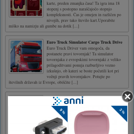
karte, preden zmanjka časa! Ta igra ima 18
stopenj s postopno naraščajočo stopnjo
kompleksnosti. Čas je omejen in različen po
nivojih, prav tako število kart.Uporabite
miško na namizju ali gumbe na dotik [...]
Euro Truck Simulator Cargo Truck Drive
Euro Truck Driver vam omogoča, da
postanete pravi tovornjak! Ta simulator
tovornjaka z evropskimi tovornjaki z veliko
prilagoditvami ponuja razburljivo vozno
izkušnjo, ob kateri se boste počutili kot pri
vožnji pravih tovornjakov. Potujte po
številnih državah iz Evrope, obiščite [...]
Skakalni pajek
Različica Spider Pasijansa. Poskusite sestaviti
na mizi skupino kart od asa do kralja in v
obleki. Kartice lahko postavite v padajočem
vrstnem redu, ne glede na obleko. Kartice v
padajočem vrstnem redu se lahko premikajo
kot enota.