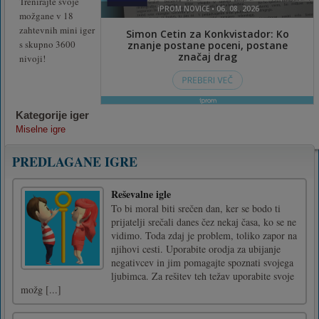
Trenirajte svoje
možgane v 18
zahtevnih mini iger
s skupno 3600
nivoji!
Kategorije iger
Miselne igre
PREDLAGANE IGRE
Reševalne igle
To bi moral biti srečen dan, ker se bodo ti
prijatelji srečali danes čez nekaj časa, ko se ne
vidimo. Toda zdaj je problem, toliko zapor na
njihovi cesti. Uporabite orodja za ubijanje
negativcev in jim pomagajte spoznati svojega
ljubimca. Za rešitev teh težav uporabite svoje
možg [...]