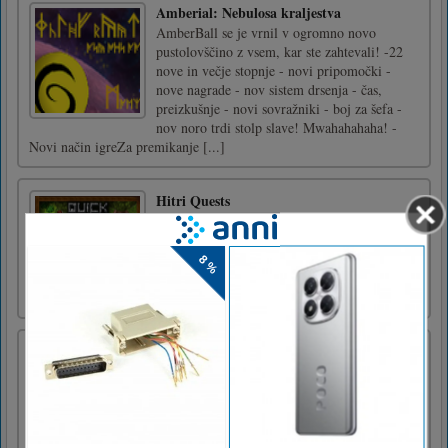
Amberial: Nebulosa kraljestva
AmberBall se je vrnil v ogromno novo
pustolovščino z vsem, kar ste zahtevali! -22
nove in večje stopnje - novi pripomočki -
nove nagrade - nov sistem drsenja - čas,
preizkušnje - novi sovražniki - boj za šefa -
nov noro trdi stolp slave! Mwahahahaha! -
Novi način igreZa premikanje [...]
Hitri Quests
Raziščite svet, bojne horde pošasti, ubijajte
zmaja in rešite princeso ... Vse v približno 5
minutah!Smerne tipke!
Peet Sneak
Prikradite se, oblikujte strategijo in rešite v
igri Peet Sneak - vaši najboljši prikriti
pustolovščini!