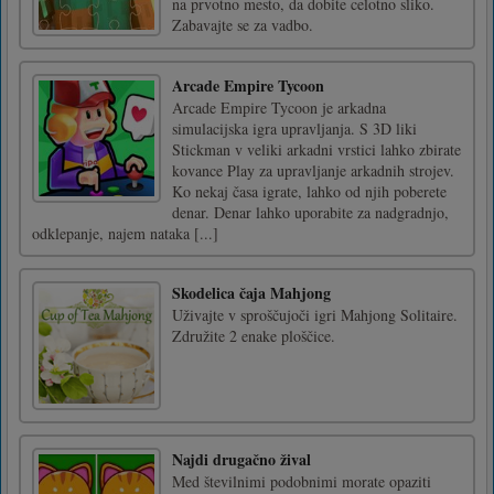
na prvotno mesto, da dobite celotno sliko.
Zabavajte se za vadbo.
Arcade Empire Tycoon
Arcade Empire Tycoon je arkadna
simulacijska igra upravljanja. S 3D liki
Stickman v veliki arkadni vrstici lahko zbirate
kovance Play za upravljanje arkadnih strojev.
Ko nekaj časa igrate, lahko od njih poberete
denar. Denar lahko uporabite za nadgradnjo,
odklepanje, najem nataka [...]
Skodelica čaja Mahjong
Uživajte v sproščujoči igri Mahjong Solitaire.
Združite 2 enake ploščice.
Najdi drugačno žival
Med številnimi podobnimi morate opaziti