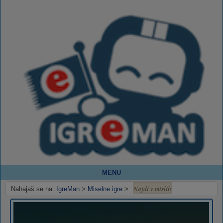
MENU
Najdi v mislih
Nahajaš se na:
IgreMan
>
Miselne igre
>