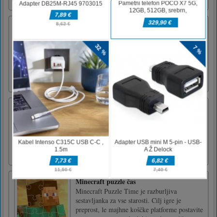
Vbodna žaga za tovornjake
Pickup Trucks Jigsaw je še ena sestavljanka
sestavljanka s pickupi. Kliknite na sliko in
začnite igrati. Izberite, kako močno želite
igrati, in povlecite kose, da pridete do
položaja, da dobite sliko s tovornjakom.Za
igranje te igre uporabite miško
Žaba
Žaba je tu! Tapnite in skočite, da dosežete čim
višje. Zbirajte zvezde in jejte muhe za točke.
Izogibajte se nevarnim živalim in rastlinam.
Skoči v mehurček, da letiš!
Minecraft puzzle čas
Minecraft Puzzle Time je razburljiva
sestavljanka za vse starosti. Cilj igre je
preprost, le majhne koščke platforme postavite