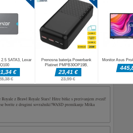
 potezo. Za
gumb za
 smešno in najbolj prijetno igro Battle Royale, ki ima več kot 10
ugih platformah. Zberite druge igralce in jih vrzite stran.
dite zadnji. Pridružite se tej zasvojljivi zabavi takoj zdaj.Samo
le Royale z Brawl Royale Stars! Hitre bitke s prerivanjem zvezd!
in se borite z drugimi sovražniki!WASD premikanje Miška