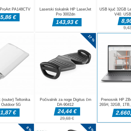
ljubljene igre
znebite vseh
rto istega
 osrednjem
di z osmico.
atero želite
igro začnete s
dar morajo biti
 več kart Ko