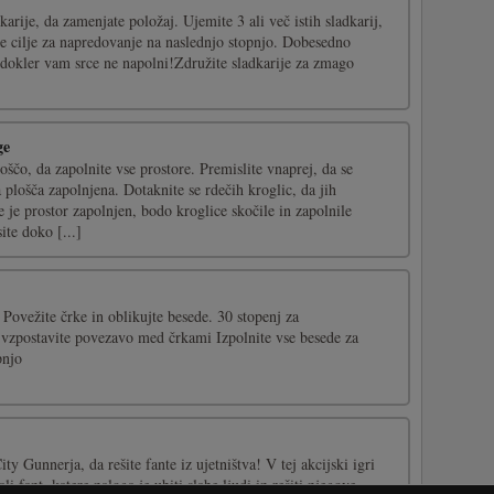
karije, da zamenjate položaj. Ujemite 3 ali več istih sladkarij,
te cilje za napredovanje na naslednjo stopnjo. Dobesedno
, dokler vam srce ne napolni!Združite sladkarije za zmago
ge
oščo, da zapolnite vse prostore. Premislite vnaprej, da se
a plošča zapolnjena. Dotaknite se rdečih kroglic, da jih
 je prostor zapolnjen, bodo kroglice skočile in zapolnile
ite doko [...]
Povežite črke in oblikujte besede. 30 stopenj za
 vzpostavite povezavo med črkami Izpolnite vse besede za
pnjo
City Gunnerja, da rešite fante iz ujetništva! V tej akcijski igri
li fant, katere naloga je ubiti slabe ljudi in rešiti njegove