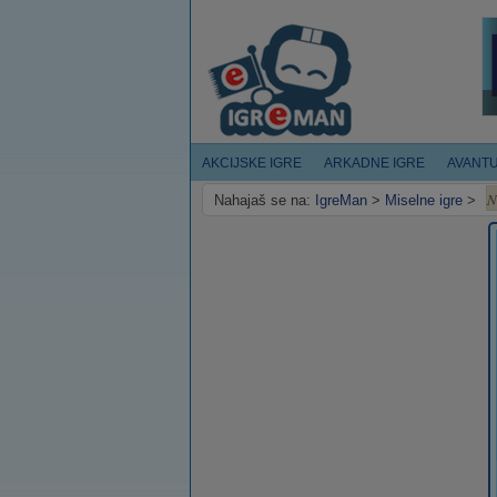
AKCIJSKE IGRE
ARKADNE IGRE
AVANT
N
Nahajaš se na:
IgreMan
>
Miselne igre
>