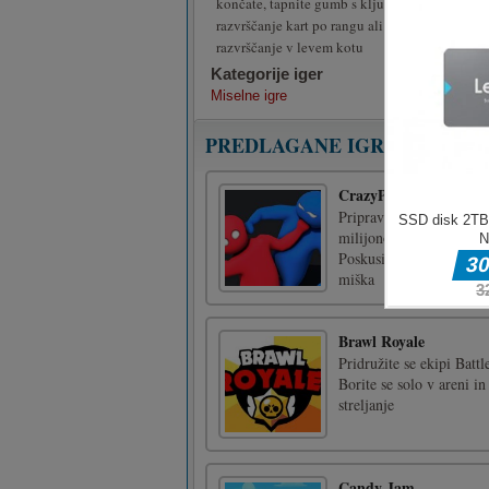
končate, tapnite gumb s kljukico, da izvedete
razvrščanje kart po rangu ali barvi uporabite 
razvrščanje v levem kotu
Kategorije iger
Miselne igre
PREDLAGANE IGRE
CrazyParty.io
Pripravite se na najbolj
milijonov prenosov na dr
Poskusite preživeti in bo
miška
Brawl Royale
Pridružite se ekipi Batt
Borite se solo v areni 
streljanje
Candy Jam