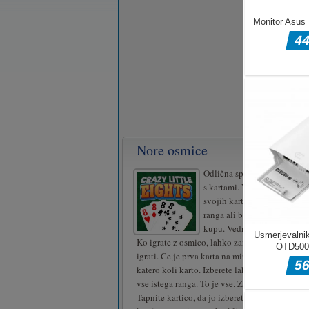
Nore osmice
Odlična spletna različica pri
s kartami. Vaš cilj je, da se 
svojih kart. Igrate lahko s ka
ranga ali barve kot karta na
kupu. Vedno lahko igrate tu
Ko igrate z osmico, lahko zamenjate barvo, s k
igrati. Če je prva karta na mizi osmica, lahko 
katero koli karto. Izberete lahko več kart, ven
vse istega ranga. To je vse. Zabavaj se!
Tapnite kartico, da jo izberete, lahko izberete