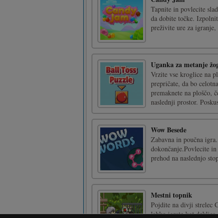
Tapnite in povlecite slad
da dobite točke. Izpolni
preživite ure za igranje
Uganka za metanje žo
Vrzite vse kroglice na pl
prepričate, da bo celotn
premaknete na ploščo, če
naslednji prostor. Poskus
Wow Besede
Zabavna in poučna igra. 
dokončanje.Povlecite in
prehod na naslednjo sto
Mestni topnik
Pojdite na divji strelec 
lahko igrate kot deklica a