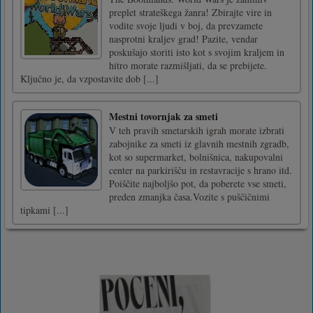
preplet strateškega žanra! Zbirajte vire in
vodite svoje ljudi v boj, da prevzamete
nasprotni kraljev grad! Pazite, vendar
poskušajo storiti isto kot s svojim kraljem in
hitro morate razmišljati, da se prebijete.
Ključno je, da vzpostavite dob [...]
Mestni tovornjak za smeti
V teh pravih smetarskih igrah morate izbrati
zabojnike za smeti iz glavnih mestnih zgradb,
kot so supermarket, bolnišnica, nakupovalni
center na parkirišču in restavracije s hrano itd.
Poiščite najboljšo pot, da poberete vse smeti,
preden zmanjka časa.Vozite s puščičnimi
tipkami [...]