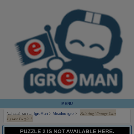
MENU
Painting Vintage Cars
Nahajaš se na:
IgreMan
>
Miselne igre
>
Jigsaw Puzzle 2