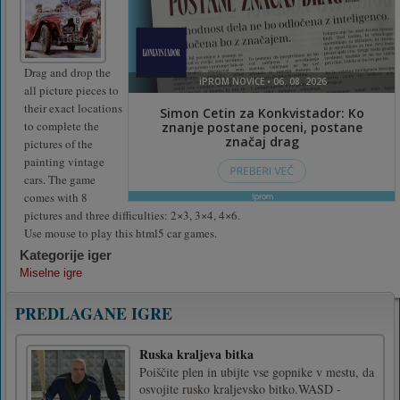
Drag and drop the
all picture pieces to
their exact locations
to complete the
pictures of the
painting vintage
cars. The game
comes with 8
pictures and three difficulties: 2×3, 3×4, 4×6.
Use mouse to play this html5 car games.
Kategorije iger
Miselne igre
PREDLAGANE IGRE
Ruska kraljeva bitka
Poiščite plen in ubijte vse gopnike v mestu, da
osvojite rusko kraljevsko bitko.WASD -