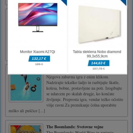
Ustreli svojo nočno moro: Zbudi se
Strinjali ste se s sodelovanjem v poskusu
nadzora sanj. Vaše sanje so nočne more, vsako
noč. Edini način, da ustavite svoje nočne
more, je, da se z njimi soočite. Iščite namige,
borite se s sovražniki in končajte eksperiment
...Miška 1 Fire Mouse 2 Aim Block WSAD
Hoja Left Shift [...]
Vodni čoln Fun Racing
Njegova zabavna igra z enim klikom.
Nadzirajte tekaško ladjo in razbijajte škatle,
kolesa, bobne, postavljene na poti. Izogibajte
se udarcem po skalah drugje, ko končate
življenje. Preprosta igra, vendar težko očistite
višje ravni.Za premikanje čolna uporabite
miško ali puščice [...]
The Boomlands: Svetovne vojne
The Boomlands: World Wars je zanimiv