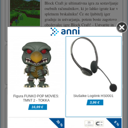
Block Craft je ultimativna igra za sestavljanje
osebnih računalnikov, ki jo lahko igrate kar v
spletnem brskalniku! Če ste ljubitelj iger
gradnje in ustvarjanja, potem boste zagotovo
oboževalec igre Block Craft! - Ustvarite in
zgradite masivne kockaste pokrajine z Block
Craft - N [...]
Snežna patrulja
Zberite čim več kroglic in jih potisnite v
luknjo. Imaš dovolj žog? Nadaljujte z
naslednjo sejo. Naredite to, dokler ne končate
stopnje.Uporabite miško za igranje
Geometry Fresh
Trenirajte svoje matematične sposobnosti! V
60 sekundah dajte čim več pravilnih
odgovorov. Postopkovno ustvarjanje situacij
igre Podprte so seštevanje, odštevanje in
množenje Neskončno predvajanjeDotaknite se
miške